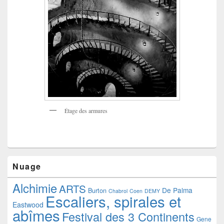
Étage des armures
Nuage
Alchimie
ARTS
De Palma
Burton
Chabrol
Coen
DEMY
Escaliers, spirales et
Eastwood
abîmes
Festival des 3 Continents
Gene