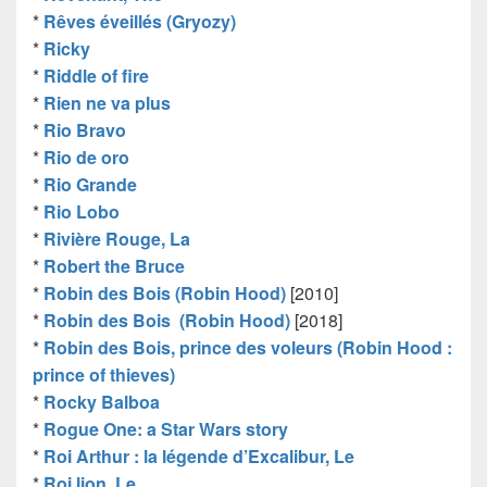
*
Rêves éveillés (Gryozy)
*
Ricky
*
Riddle of fire
*
Rien ne va plus
*
Rio Bravo
*
Rio de oro
*
Rio Grande
*
Rio Lobo
*
Rivière Rouge, La
*
Robert the Bruce
*
Robin des Bois (Robin Hood)
[2010]
*
Robin des Bois (Robin Hood)
[2018]
*
Robin des Bois, prince des voleurs (Robin Hood :
prince of thieves)
*
Rocky Balboa
*
Rogue One: a Star Wars story
*
Roi Arthur : la légende d’Excalibur, Le
*
Roi lion, Le