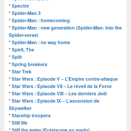
*
Spectre
*
Spider-Man 3
*
Spider-Man : homecoming
*
Spider-Man : new generation (Spider-Man: into the
Spider-verse)
*
Spider-Man : no way home
*
Spirit, The
*
Split
*
Spring breakers
*
Star Trek
*
Star Wars : Episode V – L’Empire contre-attaque
*
Star Wars : Episode VII – Le réveil de la Force
*
Star Wars : Episode VIII – Les derniers Jedi
*
Star Wars : Episode IX – L’ascension de
Skywalker
*
Starship troopers
*
Still life
*
Still the water (Futatsume no mado)