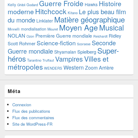
Guerre Froide
Histoire
Hawks
Kelly
Godard
Ghibli
Hitchcock
moderne
Le plus beau film
Kitano
Matière géographique
du monde
Linklater
Moyen Age
Musical
mondialisation
Minnelli
Mouret
NOLAN
Première Guerre mondiale
Ridley
Ozon
Reichardt
Seconde
Science-fiction
Scott
Rohmer
Scorsese
Super-
Guerre mondiale
Spielberg
Shyamalan
héros
Villes et
Vampires
Tarantino
Truffaut
métropoles
Western
Zoom Arrière
WENDERS
Méta
Connexion
Flux des publications
Flux des commentaires
Site de WordPress-FR