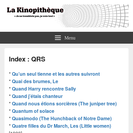
La Kinopithèque
"Je ne tremblote pas, je vois tout"
Menu
Index : QRS
*
Qu’un seul tienne et les autres suivront
*
Quai des brumes, Le
*
Quand Harry rencontre Sally
*
Quand j’étais chanteur
*
Quand nous étions sorcières (The juniper tree)
*
Quantum of solace
*
Quasimodo (The Hunchback of Notre Dame)
*
Quatre filles du Dr March, Les (Little women)