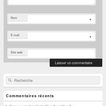
Nom
*
E-mail
*
Site web
Zone
principale
de
Recherche :
Rechercher
widget
pour
la
barre
Commentaires récents
latérale