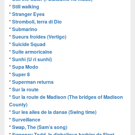
*
Still walking
*
Stranger Eyes
*
Stromboli, terra di Dio
*
Submarino
*
Sueurs froides (Vertigo)
*
Suicide Squad
*
Suite armoricaine
*
Sunhi (U ri sunhi)
*
Supa Modo
*
Super 8
*
Superman returns
*
Sur la route
*
Sur la route de Madison (The bridges of Madison
County)
*
Sur les ailes de la danse (Swing time)
*
Surveillance
*
Swap, The (Sam’s song)
*
Sweeney Todd, le diabolique barbier de Fleet