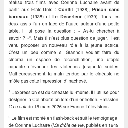
réalise trois films avec Corinne Luchaire avant de
partir aux États-Unis :
Conflit
(1938),
Prison sans
barreaux
(1938) et
Le Déserteur
(1939). Tous les
deux assis l’un en face de l’autre autour d’une petite
table, il lui pose la question : « As-tu chercher à
savoir ? »
. Mais il n’est plus question de juger. Il est
3
venu proposer un nouveau rôle à la jeune actrice.
C’est un peu comme si Giannoli voulait faire du
cinéma un espace de réconciliation, une utopie
capable d’évacuer les violences jusque-là subies.
Malheureusement, la main tendue par le cinéaste ne
m’ôte pas cette impression d’inachevé.
L’expression est du cinéaste lui-même. Il l’utilise pour
1
désigner la Collaboration lors d’un entretien. Émission
C ce soir
du 18 mars 2026 sur France Télévisions.
Le film est monté en flash-back et suit le témoignage
2
de Corinne Luchaire (
Ma drôle de vie
, publiés en 1949