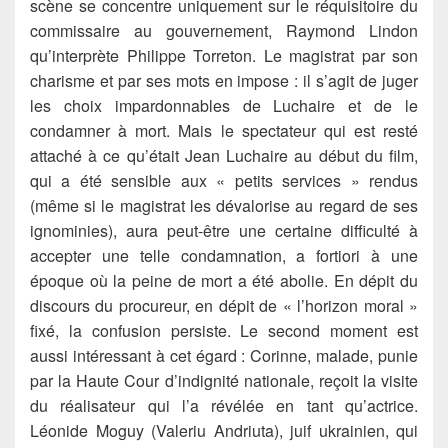
scène se concentre uniquement sur le réquisitoire du
commissaire au gouvernement, Raymond Lindon
qu’interprète Philippe Torreton. Le magistrat par son
charisme et par ses mots en impose : il s’agit de juger
les choix impardonnables de Luchaire et de le
condamner à mort. Mais le spectateur qui est resté
attaché à ce qu’était Jean Luchaire au début du film,
qui a été sensible aux « petits services » rendus
(même si le magistrat les dévalorise au regard de ses
ignominies), aura peut-être une certaine difficulté à
accepter une telle condamnation, a fortiori à une
époque où la peine de mort a été abolie. En dépit du
discours du procureur, en dépit de « l’horizon moral »
fixé, la confusion persiste. Le second moment est
aussi intéressant à cet égard : Corinne, malade, punie
par la Haute Cour d’indignité nationale, reçoit la visite
du réalisateur qui l’a révélée en tant qu’actrice.
Léonide Moguy (Valeriu Andriuta), juif ukrainien, qui