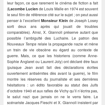
leur façon, ce que rarement le cinéma de fiction a fait
(
Lacombe Lucien
de Louis Malle en 1974 est souvent
le seul film de référence cité sur le sujet ; on peut aussi
penser à l’excellent
Monsieur Klein
de Joseph Losey
sorti deux ans après qui jouait de troubles
comparables). Ainsi, X. Giannoli préserve autant que
possible l’ambiguïté des Luchaire. Le patron des
Nouveaux Temps
relaie la propagande nazie et mène
un train de vie obscène eu égard au contexte de
guerre. Mais, ce que les historiens (comme Anne-
Sophie Anglaret ou Laurent Joly) ont déclaré être faux
(puisque Jean avait fait des déclarations écrites
ouvertement antisémites dès avant la guerre), le film
montre les réserves du journaliste et ses dernières
hésitations : un édito favorable au statut des Juifs
d’octobre 1940 et aux rafles de Vichy qu’il n’écrira pas,
le salut nazi que jamais on ne le verra faire. Le
scénariste Jacques Fieschi et X. Giannoli insistent par