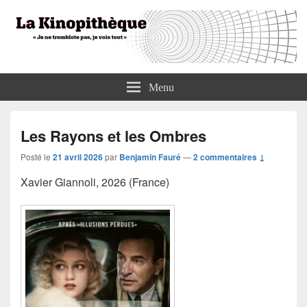
La Kinopithèque
"Je ne tremblote pas, je vois tout"
Menu
Les Rayons et les Ombres
Posté le
21 avril 2026
par
Benjamin Fauré
—
2 commentaires ↓
Xavier Giannoli, 2026 (France)