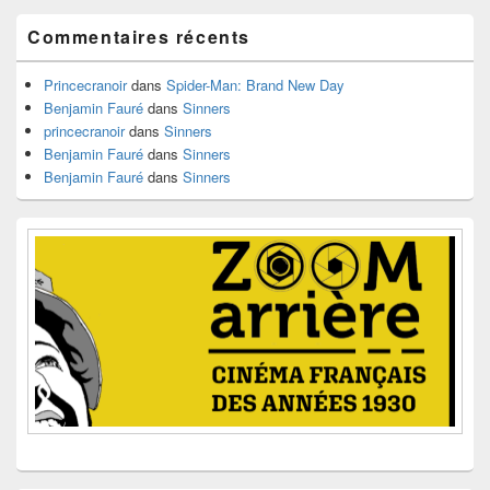
widget
pour
Commentaires récents
la
barre
latérale
Princecranoir
dans
Spider-Man: Brand New Day
Benjamin Fauré
dans
Sinners
princecranoir
dans
Sinners
Benjamin Fauré
dans
Sinners
Benjamin Fauré
dans
Sinners