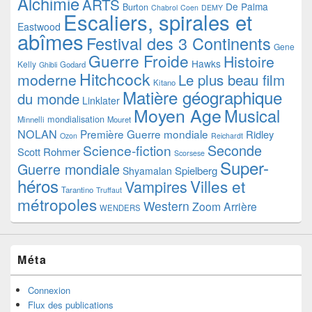
Alchimie
ARTS
De Palma
Burton
Chabrol
Coen
DEMY
Escaliers, spirales et
Eastwood
abîmes
Festival des 3 Continents
Gene
Guerre Froide
Histoire
Hawks
Kelly
Godard
Ghibli
Hitchcock
moderne
Le plus beau film
Kitano
Matière géographique
du monde
Linklater
Moyen Age
Musical
mondialisation
Minnelli
Mouret
NOLAN
Première Guerre mondiale
Ridley
Ozon
Reichardt
Seconde
Science-fiction
Scott
Rohmer
Scorsese
Super-
Guerre mondiale
Spielberg
Shyamalan
héros
Villes et
Vampires
Tarantino
Truffaut
métropoles
Western
Zoom Arrière
WENDERS
Méta
Connexion
Flux des publications