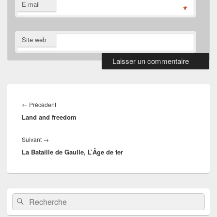
E-mail
*
Site web
Navigation
de
Article
←
Précédent
l’article
Land and freedom
précédent :
Article
Suivant
→
La Bataille de Gaulle, L’Âge de fer
suivant :
Zone
Recherche :
Rechercher
principale
de