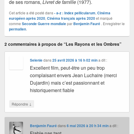
de ses romans,
Livret de famille
(1977).
Cet article a été posté dans
- a-z : Index pellicularum
,
Cinéma
européen après 2020
,
Cinéma français après 2020
et marqué
comme
Seconde Guerre mondiale
par
Benjamin Fauré
. Enregistrer le
permalien
.
2 commentaires à propos de “Les Rayons et les Ombres”
Selenie
dans
25 avril 2026 à 16 h 02 min
a dit :
Excellent film, peut-être un peu trop
complaisant envers Jean Luchaire (merci
Dujardin) mais c’est passionnant et
historiquement fiable
↓
Répondre
Benjamin Fauré
dans
6 mai 2026 à 20 h 34 min
a dit :
Fiable pas tant.