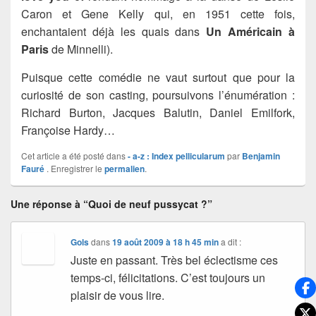
Caron et Gene Kelly qui, en 1951 cette fois,
enchantaient déjà les quais dans
Un Américain à
Paris
de Minnelli).
Puisque cette comédie ne vaut surtout que pour la
curiosité de son casting, poursuivons l’énumération :
Richard Burton, Jacques Balutin, Daniel Emilfork,
Françoise Hardy…
Cet article a été posté dans
- a-z : Index pellicularum
par
Benjamin
Fauré
. Enregistrer le
permalien
.
Une réponse à “Quoi de neuf pussycat ?”
Gols
dans
19 août 2009 à 18 h 45 min
a dit :
Juste en passant. Très bel éclectisme ces
temps-ci, félicitations. C’est toujours un
plaisir de vous lire.