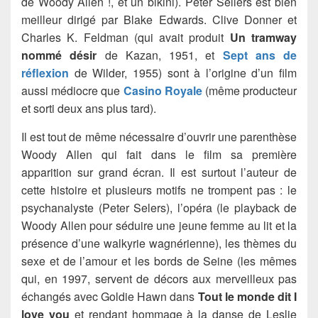
de Woody Allen !, et un bikini). Peter Sellers est bien
meilleur dirigé par Blake Edwards. Clive Donner et
Charles K. Feldman (qui avait produit
Un tramway
nommé désir
de Kazan, 1951, et
Sept ans de
réflexion
de Wilder, 1955) sont à l’origine d’un film
aussi médiocre que
Casino Royale
(même producteur
et sorti deux ans plus tard).
Il est tout de même nécessaire d’ouvrir une parenthèse
Woody Allen qui fait dans le film sa première
apparition sur grand écran. Il est surtout l’auteur de
cette histoire et plusieurs motifs ne trompent pas : le
psychanalyste (Peter Selers), l’opéra (le playback de
Woody Allen pour séduire une jeune femme au lit et la
présence d’une walkyrie wagnérienne), les thèmes du
sexe et de l’amour et les bords de Seine (les mêmes
qui, en 1997, servent de décors aux merveilleux pas
échangés avec Goldie Hawn dans
Tout le monde dit I
love you
et rendant hommage à la danse de Leslie