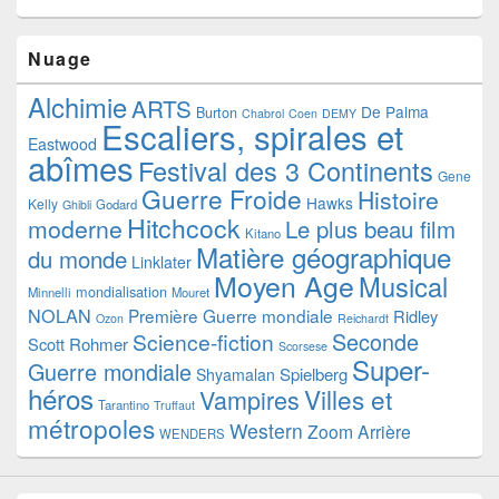
Nuage
Alchimie
ARTS
De Palma
Burton
Chabrol
Coen
DEMY
Escaliers, spirales et
Eastwood
abîmes
Festival des 3 Continents
Gene
Guerre Froide
Histoire
Hawks
Kelly
Godard
Ghibli
Hitchcock
moderne
Le plus beau film
Kitano
Matière géographique
du monde
Linklater
Moyen Age
Musical
mondialisation
Minnelli
Mouret
NOLAN
Première Guerre mondiale
Ridley
Ozon
Reichardt
Seconde
Science-fiction
Scott
Rohmer
Scorsese
Super-
Guerre mondiale
Spielberg
Shyamalan
héros
Villes et
Vampires
Tarantino
Truffaut
métropoles
Western
Zoom Arrière
WENDERS