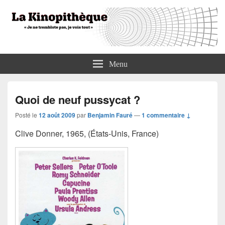
La Kinopithèque
"Je ne tremblote pas, je vois tout"
Menu
Quoi de neuf pussycat ?
Posté le
12 août 2009
par
Benjamin Fauré
—
1 commentaire ↓
Clive Donner, 1965, (États-Unis, France)