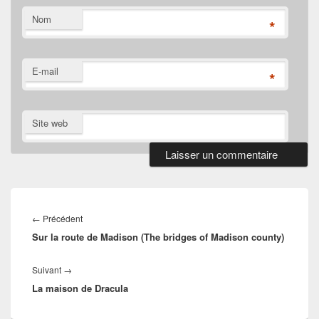
Nom
*
E-mail
*
Site web
Navigation
de
Article
←
Précédent
l’article
Sur la route de Madison (The bridges of Madison county)
précédent :
Article
Suivant
→
La maison de Dracula
suivant :