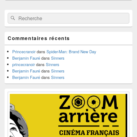
Zone
Recherche :
Rechercher
principale
de
widget
pour
Commentaires récents
la
barre
latérale
Princecranoir
dans
Spider-Man: Brand New Day
Benjamin Fauré
dans
Sinners
princecranoir
dans
Sinners
Benjamin Fauré
dans
Sinners
Benjamin Fauré
dans
Sinners