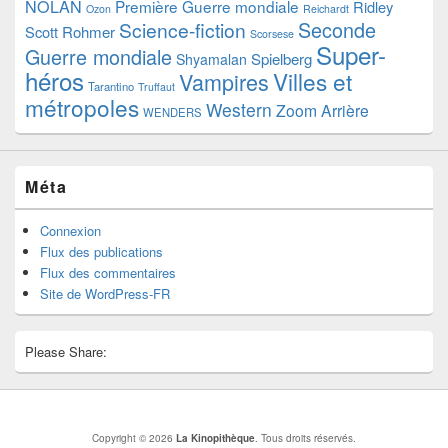
NOLAN
Première Guerre mondiale
Ridley
Ozon
Reichardt
Seconde
Science-fiction
Scott
Rohmer
Scorsese
Super-
Guerre mondiale
Spielberg
Shyamalan
héros
Villes et
Vampires
Tarantino
Truffaut
métropoles
Western
Zoom Arrière
WENDERS
Méta
Connexion
Flux des publications
Flux des commentaires
Site de WordPress-FR
Please Share:
Copyright © 2026
La Kinopithèque
. Tous droits réservés.