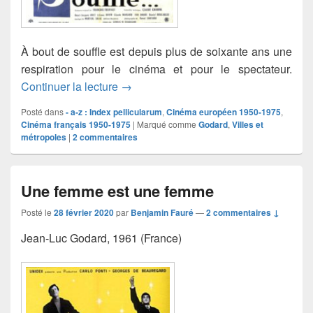
À bout de souffle est depuis plus de soixante ans une
respiration pour le cinéma et pour le spectateur.
À bout de souffle
Continuer la lecture
→
Posté dans
- a-z : Index pellicularum
,
Cinéma européen 1950-1975
,
Cinéma français 1950-1975
|
Marqué comme
Godard
,
Villes et
métropoles
|
2
commentaires
Une femme est une femme
Posté le
28 février 2020
par
Benjamin Fauré
—
2 commentaires ↓
Jean-Luc Godard, 1961 (France)