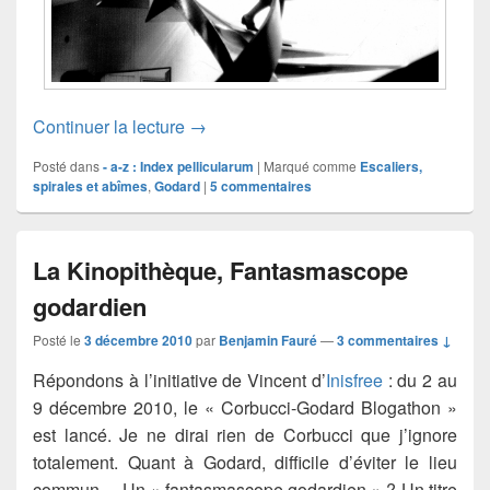
Motif # 8
Continuer la lecture
→
Posté dans
- a-z : Index pellicularum
|
Marqué comme
Escaliers,
spirales et abîmes
,
Godard
|
5
commentaires
La Kinopithèque, Fantasmascope
godardien
Posté le
3 décembre 2010
par
Benjamin Fauré
—
3 commentaires ↓
Répondons à l’initiative de Vincent d’
Inisfree
: du 2 au
9 décembre 2010, le « Corbucci-Godard Blogathon »
est lancé. Je ne dirai rien de Corbucci que j’ignore
totalement. Quant à Godard, difficile d’éviter le lieu
commun… Un « fantasmascope godardien » ? Un titre