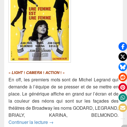
«
LIGHT
!
CAMERA
!
ACTION
! »
En off, les premiers mots sont de Michel Legrand qui
demande à l’équipe de se presser et de se mettre en
place. Le générique affiche en grand sur l’écran et de
la couleur des néons qui sont sur les façades des
théâtres de Broadway les noms GODARD, LEGRAND,
BRIALY, KARINA, BELMONDO.
Une femme est une femme
Continuer la lecture
→