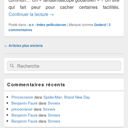
qui fait peur pour cacher certaines facilités.
La Kinopithèque, Fantasmascope goda
Continuer la lecture
→
Posté dans
- a-z : Index pellicularum
|
Marqué comme
Godard
|
3
commentaires
Navigation
←
Articles plus anciens
dans
les
Zone
articles
Recherche :
Rechercher
principale
de
widget
pour
Commentaires récents
la
barre
latérale
Princecranoir
dans
Spider-Man: Brand New Day
Benjamin Fauré
dans
Sinners
princecranoir
dans
Sinners
Benjamin Fauré
dans
Sinners
Benjamin Fauré
dans
Sinners