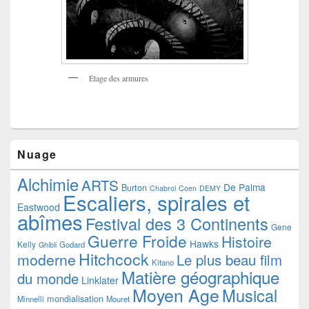
Étage des armures
Nuage
Alchimie
ARTS
De Palma
Burton
Chabrol
Coen
DEMY
Escaliers, spirales et
Eastwood
abîmes
Festival des 3 Continents
Gene
Guerre Froide
Histoire
Hawks
Kelly
Godard
Ghibli
Hitchcock
moderne
Le plus beau film
Kitano
Matière géographique
du monde
Linklater
Moyen Age
Musical
mondialisation
Minnelli
Mouret