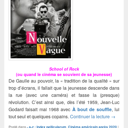
School of Rock
(ou quand le cinéma se souvient de sa jeunesse)
De Gaulle au pouvoir, la « tradition de la qualité » sur
trop d’écrans, il fallait que la jeunesse descende dans
la rue (avec une caméra) et fasse la (presque)
révolution. C’est ainsi que, dès l’été 1959, Jean-Luc
Godard faisait mai 1968 avec
À bout de souffle
, lui
Nouvell
tout seul et quelques copains.
Continuer la lecture
→
Posté dans
- a-z : Index pellicularum
,
Cinéma américain après 2020
|