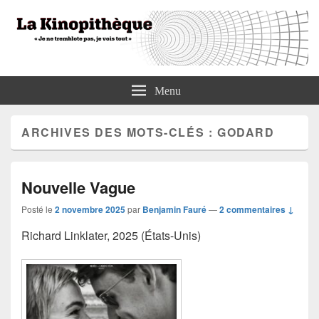
La Kinopithèque
"Je ne tremblote pas, je vois tout"
Menu
ARCHIVES DES MOTS-CLÉS :
GODARD
Nouvelle Vague
Posté le
2 novembre 2025
par
Benjamin Fauré
—
2 commentaires ↓
Richard Linklater, 2025 (États-Unis)