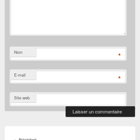
Nom
*
E-mail
*
Site web
Navigation
de
Article
←
Précédent