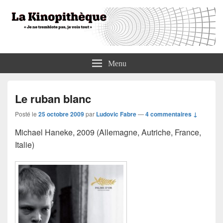
La Kinopithèque
"Je ne tremblote pas, je vois tout"
Menu
Le ruban blanc
Posté le
25 octobre 2009
par
Ludovic Fabre
—
4 commentaires ↓
Michael Haneke, 2009 (Allemagne, Autriche, France,
Italie)