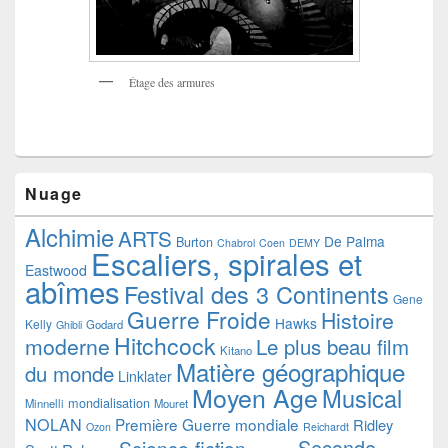
Étage des armures
Nuage
Alchimie
ARTS
De Palma
Burton
Chabrol
Coen
DEMY
Escaliers, spirales et
Eastwood
abîmes
Festival des 3 Continents
Gene
Guerre Froide
Histoire
Hawks
Kelly
Godard
Ghibli
Hitchcock
moderne
Le plus beau film
Kitano
Matière géographique
du monde
Linklater
Moyen Age
Musical
mondialisation
Minnelli
Mouret
NOLAN
Première Guerre mondiale
Ridley
Ozon
Reichardt
Seconde
Science-fiction