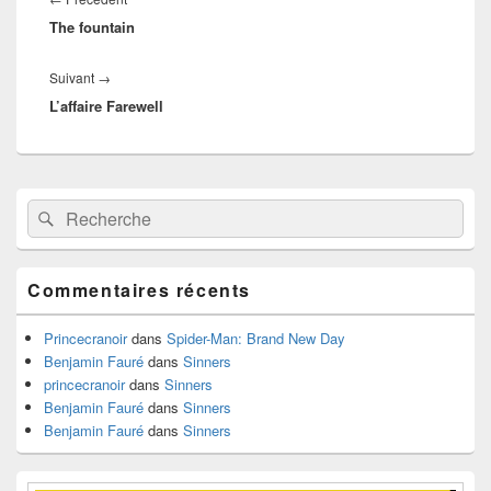
l’article
The fountain
précédent :
Article
Suivant
→
L’affaire Farewell
suivant :
Zone
Recherche :
Rechercher
principale
de
widget
pour
Commentaires récents
la
barre
latérale
Princecranoir
dans
Spider-Man: Brand New Day
Benjamin Fauré
dans
Sinners
princecranoir
dans
Sinners
Benjamin Fauré
dans
Sinners
Benjamin Fauré
dans
Sinners