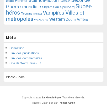
Scott
Rohmer
Scorsese
Super-
Guerre mondiale
Spielberg
Shyamalan
héros
Villes et
Vampires
Tarantino
Truffaut
métropoles
Western
Zoom Arrière
WENDERS
Méta
Connexion
Flux des publications
Flux des commentaires
Site de WordPress-FR
Please Share:
Copyright © 2026
La Kinopithèque
. Tous droits réservés.
Thème : Catch Box par
Thèmes Catch