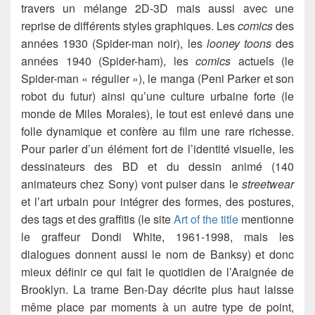
travers un mélange 2D-3D mais aussi avec une
reprise de différents styles graphiques. Les
comics
des
années 1930 (Spider-man noir), les
looney toons
des
années 1940 (Spider-ham), les
comics
actuels (le
Spider-man « régulier »), le manga (Peni Parker et son
robot du futur) ainsi qu’une culture urbaine forte (le
monde de Miles Morales), le tout est enlevé dans une
folle dynamique et confère au film une rare richesse.
Pour parler d’un élément fort de l’identité visuelle, les
dessinateurs des BD et du dessin animé (140
animateurs chez Sony) vont puiser dans le
streetwear
et l’art urbain pour intégrer des formes, des postures,
des tags et des graffitis (le site
Art of the title
mentionne
le graffeur Dondi White, 1961-1998, mais les
dialogues donnent aussi le nom de Banksy) et donc
mieux définir ce qui fait le quotidien de l’Araignée de
Brooklyn. La trame Ben-Day décrite plus haut laisse
même place par moments à un autre type de point,