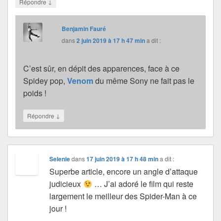
↓
Répondre
Benjamin Fauré
dans
2 juin 2019 à 17 h 47 min
a dit :
C’est sûr, en dépit des apparences, face à ce
Spidey pop,
Venom
du même Sony ne fait pas le
poids !
↓
Répondre
Selenie
dans
17 juin 2019 à 17 h 48 min
a dit :
Superbe article, encore un angle d’attaque
judicieux
… J’ai adoré le film qui reste
largement le meilleur des Spider-Man à ce
jour !