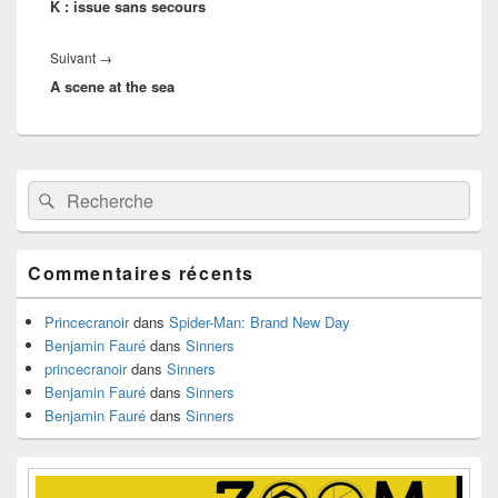
l’article
K : issue sans secours
précédent :
Article
Suivant
→
A scene at the sea
suivant :
Zone
Recherche :
Rechercher
principale
de
widget
pour
Commentaires récents
la
barre
latérale
Princecranoir
dans
Spider-Man: Brand New Day
Benjamin Fauré
dans
Sinners
princecranoir
dans
Sinners
Benjamin Fauré
dans
Sinners
Benjamin Fauré
dans
Sinners