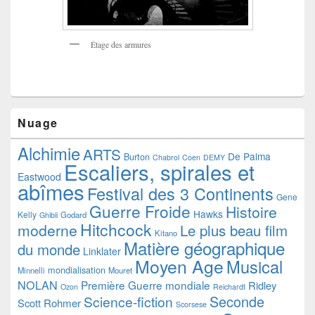
Étage des armures
Nuage
Alchimie
ARTS
De Palma
Burton
Chabrol
Coen
DEMY
Escaliers, spirales et
Eastwood
abîmes
Festival des 3 Continents
Gene
Guerre Froide
Histoire
Hawks
Kelly
Godard
Ghibli
Hitchcock
moderne
Le plus beau film
Kitano
Matière géographique
du monde
Linklater
Moyen Age
Musical
mondialisation
Minnelli
Mouret
NOLAN
Première Guerre mondiale
Ridley
Ozon
Reichardt
Seconde
Science-fiction
Scott
Rohmer
Scorsese