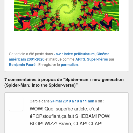
Cet article a été posté dans
- a-z : Index pellicularum
,
Cinéma
américain 2001-2020
et marqué comme
ARTS
,
Super-héros
par
Benjamin Fauré
. Enregistrer le
permalien
.
7 commentaires à propos de “Spider-man : new generation
(Spider-Man: into the Spider-verse)”
Carole
dans
24 mai 2019 à 18 h 11 min
a dit :
WOW! Quel superbe article, c’est
éPOPstouflant,ça fait SHEBAM! POW!
BLOP! WIZZ! Bravo, CLAP! CLAP!