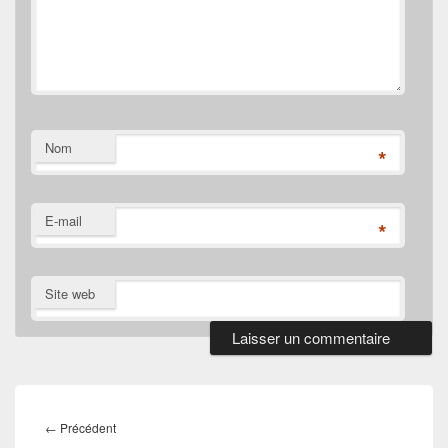
Nom
*
E-mail
*
Site web
Navigation
de
Article
←
Précédent