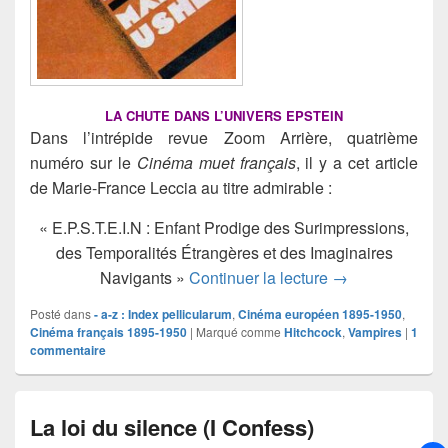
LA CHUTE DANS L’UNIVERS EPSTEIN
Dans l’intrépide revue Zoom Arrière, quatrième
numéro sur le
Cinéma muet français
, il y a cet article
de Marie-France Leccia au titre admirable :
« E.P.S.T.E.I.N : Enfant Prodige des Surimpressions,
des Temporalités Étrangères et des Imaginaires
La Chute de la 
Navigants »
Continuer la lecture
→
Posté dans
- a-z : Index pellicularum
,
Cinéma européen 1895-1950
,
Cinéma français 1895-1950
|
Marqué comme
Hitchcock
,
Vampires
|
1
commentaire
La loi du silence (I Confess)