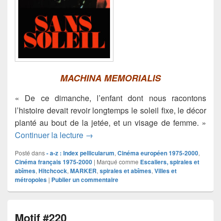
MACHINA MEMORIALIS
« De ce dimanche, l’enfant dont nous racontons
l’histoire devait revoir longtemps le soleil fixe, le décor
planté au bout de la jetée, et un visage de femme. »
Sans Soleil
Continuer la lecture
→
Posté dans
- a-z : Index pellicularum
,
Cinéma européen 1975-2000
,
Cinéma français 1975-2000
|
Marqué comme
Escaliers, spirales et
abîmes
,
Hitchcock
,
MARKER
,
spirales et abîmes
,
Villes et
métropoles
|
Publier un commentaire
Motif #220