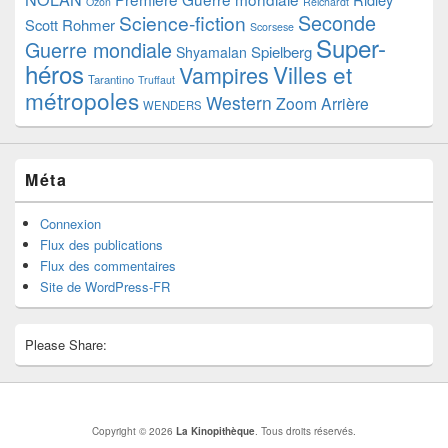
Ozon
Reichardt
Seconde
Science-fiction
Scott
Rohmer
Scorsese
Super-
Guerre mondiale
Spielberg
Shyamalan
héros
Villes et
Vampires
Tarantino
Truffaut
métropoles
Western
Zoom Arrière
WENDERS
Méta
Connexion
Flux des publications
Flux des commentaires
Site de WordPress-FR
Please Share:
Copyright © 2026
La Kinopithèque
. Tous droits réservés.