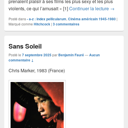
prenaient plaisir à ses films les plus sexy et les plus
La loi du
violents, ce qui l’amusait » [1]
Continuer la lecture
→
Posté dans
- a-z : Index pellicularum
,
Cinéma américain 1945-1980
|
Marqué comme
Hitchcock
|
3
commentaires
Sans Soleil
Posté le
7 septembre 2025
par
Benjamin Fauré
—
Aucun
commentaire ↓
Chris Marker, 1983 (France)