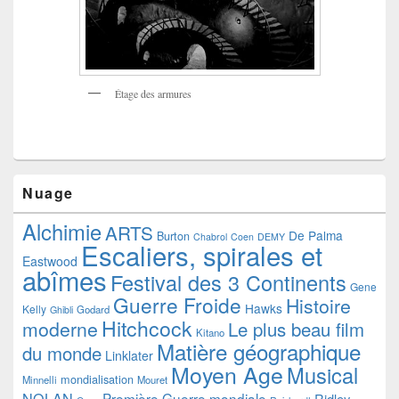
Étage des armures
Nuage
Alchimie
ARTS
De Palma
Burton
Chabrol
Coen
DEMY
Escaliers, spirales et
Eastwood
abîmes
Festival des 3 Continents
Gene
Guerre Froide
Histoire
Hawks
Kelly
Godard
Ghibli
Hitchcock
moderne
Le plus beau film
Kitano
Matière géographique
du monde
Linklater
Moyen Age
Musical
mondialisation
Minnelli
Mouret
NOLAN
Première Guerre mondiale
Ridley