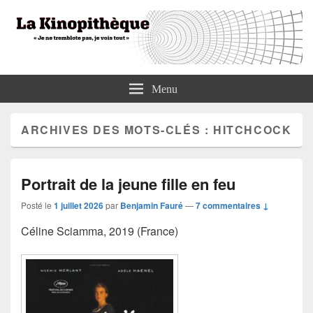
La Kinopithèque
"Je ne tremblote pas, je vois tout"
Menu
ARCHIVES DES MOTS-CLÉS :
HITCHCOCK
Portrait de la jeune fille en feu
Posté le
1 juillet 2026
par
Benjamin Fauré
—
7 commentaires ↓
Céline Sciamma, 2019 (France)