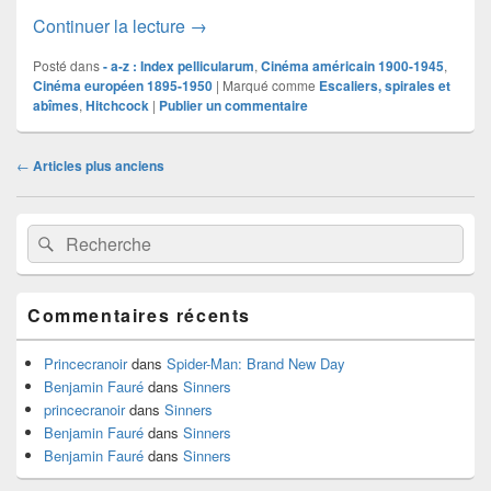
Motif #220
Continuer la lecture
→
Posté dans
- a-z : Index pellicularum
,
Cinéma américain 1900-1945
,
Cinéma européen 1895-1950
|
Marqué comme
Escaliers, spirales et
abîmes
,
Hitchcock
|
Publier un commentaire
Navigation
←
Articles plus anciens
dans
les
Zone
articles
Recherche :
Rechercher
principale
de
widget
pour
Commentaires récents
la
barre
latérale
Princecranoir
dans
Spider-Man: Brand New Day
Benjamin Fauré
dans
Sinners
princecranoir
dans
Sinners
Benjamin Fauré
dans
Sinners
Benjamin Fauré
dans
Sinners