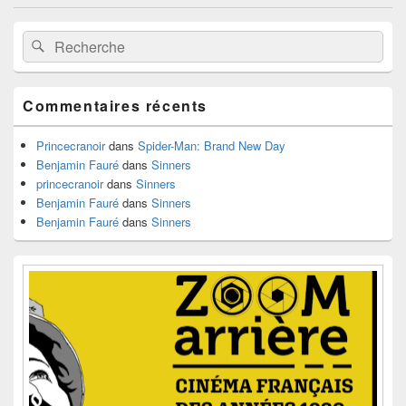
les
Zone
articles
Recherche :
Rechercher
principale
de
widget
pour
Commentaires récents
la
barre
latérale
Princecranoir
dans
Spider-Man: Brand New Day
Benjamin Fauré
dans
Sinners
princecranoir
dans
Sinners
Benjamin Fauré
dans
Sinners
Benjamin Fauré
dans
Sinners