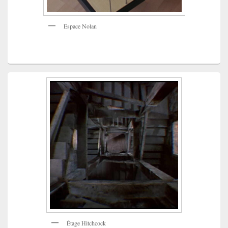
Espace Nolan
Étage Hitchcock