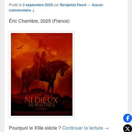
Posté le
3 septembre 2025
par
Benjamin Fauré
—
Aucun
commentaire ↓
Éric Cherrière, 2025 (France)
Ni Dieux ni m
Pourquoi le XIIIe siècle ?
Continuer la lecture
→