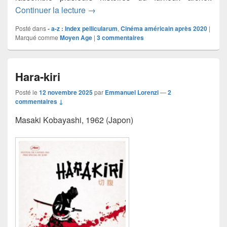
On l’appelait Robin des Bois (The Dea
Continuer la lecture
→
Posté dans
- a-z : Index pellicularum
,
Cinéma américain après 2020
|
Marqué comme
Moyen Age
|
3
commentaires
Hara-kiri
Posté le
12 novembre 2025
par
Emmanuel Lorenzi
—
2
commentaires ↓
Masaki Kobayashi, 1962 (Japon)