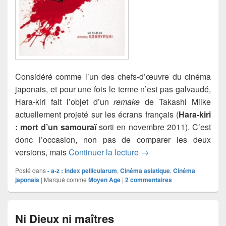
Considéré comme l’un des chefs-d’œuvre du cinéma
japonais, et pour une fois le terme n’est pas galvaudé,
Hara-kiri fait l’objet d’un
remake
de Takashi Miike
actuellement projeté sur les écrans français (
Hara-kiri
: mort d’un samouraï
sorti en novembre 2011). C’est
donc l’occasion, non pas de comparer les deux
Hara-kiri
versions, mais
Continuer la lecture
→
Posté dans
- a-z : Index pellicularum
,
Cinéma asiatique
,
Cinéma
japonais
|
Marqué comme
Moyen Age
|
2
commentaires
Ni Dieux ni maîtres