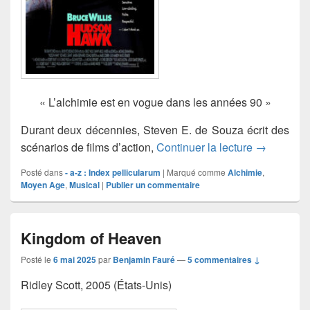
« L’alchimie est en vogue dans les années 90 »
Durant deux décennies, Steven E. de Souza écrit des
Hudson Haw
scénarios de films d’action,
Continuer la lecture
→
Posté dans
- a-z : Index pellicularum
|
Marqué comme
Alchimie
,
Moyen Age
,
Musical
|
Publier un commentaire
Kingdom of Heaven
Posté le
6 mai 2025
par
Benjamin Fauré
—
5 commentaires ↓
Ridley Scott, 2005 (États-Unis)