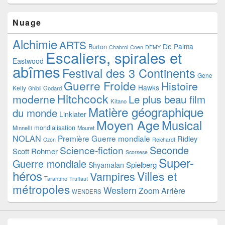
Nuage
Alchimie
ARTS
De Palma
Burton
Chabrol
Coen
DEMY
Escaliers, spirales et
Eastwood
abîmes
Festival des 3 Continents
Gene
Guerre Froide
Histoire
Hawks
Kelly
Godard
Ghibli
Hitchcock
moderne
Le plus beau film
Kitano
Matière géographique
du monde
Linklater
Moyen Age
Musical
mondialisation
Minnelli
Mouret
NOLAN
Première Guerre mondiale
Ridley
Ozon
Reichardt
Seconde
Science-fiction
Scott
Rohmer
Scorsese
Super-
Guerre mondiale
Spielberg
Shyamalan
héros
Villes et
Vampires
Tarantino
Truffaut
métropoles
Western
Zoom Arrière
WENDERS