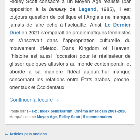
Ridley Scott consacre à un Moyen Âge réaliste (par
opposition à la
fantaisy
de
Legend
, 1985), il est
toujours question de politique et l’Anglais ne manque
jamais de faire écho à l’actualité. Ainsi,
Le Dernier
Duel
en 2021 s’emparait de problématiques féministes
et s’inscrivait dans l’appropriation culturelle du
mouvement #Metoo. Dans Kingdom of Heaven,
l’histoire est aussi l’occasion pour le réalisateur de
glisser quelques allusions au monde contemporain et
aborde à sa manière l’idéal aujourd’hui manqué
concernant les relations entre États arabes, proche-
orientaux et Occidentaux.
Kingdom of Heaven
Continuer la lecture
→
Posté dans
- a-z : Index pellicularum
,
Cinéma américain 2001-2020
|
Marqué comme
Moyen Age
,
Ridley Scott
|
5
commentaires
Navigation
←
Articles plus anciens
dans