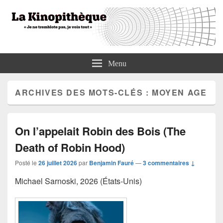
La Kinopithèque
"Je ne tremblote pas, je vois tout"
Menu
ARCHIVES DES MOTS-CLÉS :
MOYEN AGE
On l’appelait Robin des Bois (The
Death of Robin Hood)
Posté le
26 juillet 2026
par
Benjamin Fauré
—
3 commentaires ↓
Michael Sarnoski, 2026 (États-Unis)