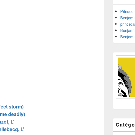
barre
latérale
Princecr
Benjami
princecr
Benjami
Benjami
fect storm)
 me deadly)
zot, L’
Catégo
llebecq, L’