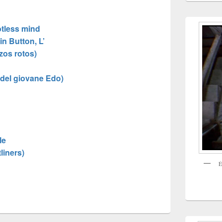
otless mind
n Button, L’
zos rotos)
i del giovane Edo)
le
tliners)
É