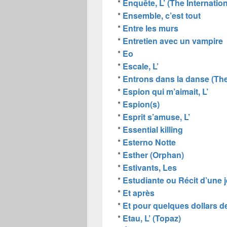
*
Enquête, L’ (The Internation
*
Ensemble, c’est tout
*
Entre les murs
*
Entretien avec un vampire
*
Eo
*
Escale, L’
*
Entrons dans la danse (Th
*
Espion qui m’aimait, L’
*
Espion(s)
*
Esprit s’amuse, L’
*
Essential killing
*
Esterno Notte
*
Esther (Orphan)
*
Estivants, Les
*
Estudiante ou Récit d’une j
*
Et après
*
Et pour quelques dollars de
*
Etau, L’ (Topaz)