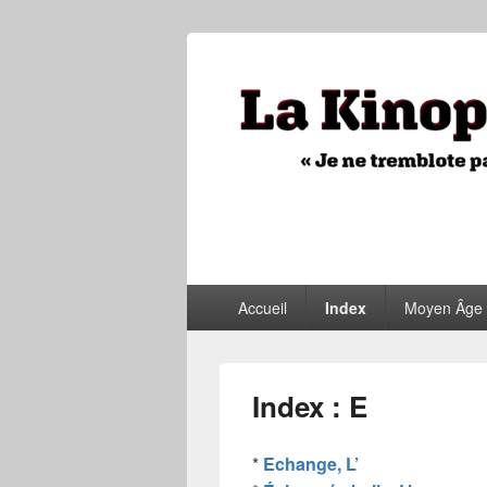
La Kinopithèq
"Je ne tremblote pas, je vois tout"
Menu
Accueil
Index
Moyen Âge 
principal
Index : E
*
Echange, L’