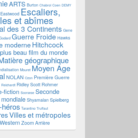
mie
ARTS
Burton
Chabrol
Coen
DEMY
Escaliers,
Eastwood
ales et abîmes
al des 3 Continents
Gene
Guerre Froide
Hawks
Godard
Hitchcock
re moderne
 plus beau film du monde
Matière géographique
Moyen Age
dialisation
Mouret
al
NOLAN
Première Guerre
Ozon
Ridley Scott
Rohmer
Reichardt
Seconde
-fiction
Scorsese
 mondiale
Spielberg
Shyamalan
-héros
Tarantino
Truffaut
Villes et métropoles
res
Western
Zoom Arrière