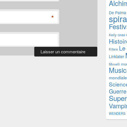
Alchi
De Palma
spir
*
Festiv
Kelly
Ghibli
Histoi
Le
Kitano
Linklater
mon
Minnelli
Music
mondiale
Science
Guerre
Super
Vampi
WENDERS