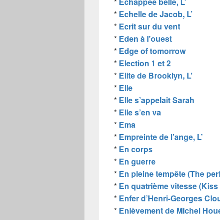
*
Échappée belle, L’
*
Echelle de Jacob, L’
*
Ecrit sur du vent
*
Eden à l’ouest
*
Edge of tomorrow
*
Election 1 et 2
*
Elite de Brooklyn, L’
*
Elle
*
Elle s’appelait Sarah
*
Elle s’en va
*
Ema
*
Empreinte de l’ange, L’
*
En corps
*
En guerre
*
En pleine tempête (The per
*
En quatrième vitesse (Kiss
*
Enfer d’Henri-Georges Clou
*
Enlèvement de Michel Houe