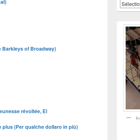
al)
Catégories
e Barkleys of Broadway)
eunesse révoltée, El
Es
 plus (Per qualche dollaro in più)