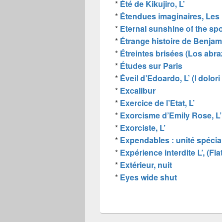
*
Été de Kikujiro, L’
*
Étendues imaginaires, Les
*
Eternal sunshine of the sp
*
Étrange histoire de Benjami
*
Étreintes brisées (Los abra
*
Études sur Paris
*
Éveil d’Edoardo, L’ (I dolor
*
Excalibur
*
Exercice de l’Etat, L’
*
Exorcisme d’Emily Rose, L’
*
Exorciste, L’
*
Expendables : unité spécia
*
Expérience interdite L’, (Fla
*
Extérieur, nuit
*
Eyes wide shut