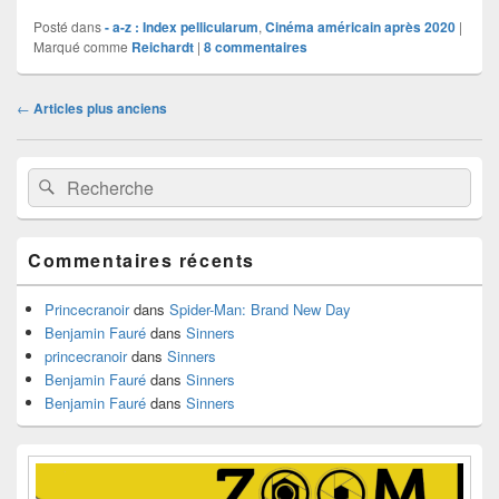
Posté dans
- a-z : Index pellicularum
,
Cinéma américain après 2020
|
Marqué comme
Reichardt
|
8
commentaires
Navigation
←
Articles plus anciens
dans
les
Zone
articles
Recherche :
Rechercher
principale
de
widget
pour
Commentaires récents
la
barre
latérale
Princecranoir
dans
Spider-Man: Brand New Day
Benjamin Fauré
dans
Sinners
princecranoir
dans
Sinners
Benjamin Fauré
dans
Sinners
Benjamin Fauré
dans
Sinners