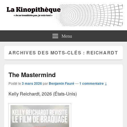
La Kinopithèque
"Je ne tremblote pas, je vois tout"
Menu
ARCHIVES DES MOTS-CLÉS :
REICHARDT
The Mastermind
Posté le
3 mars 2026
par
Benjamin Fauré
—
1 commentaire ↓
Kelly Reichardt, 2026 (États-Unis)