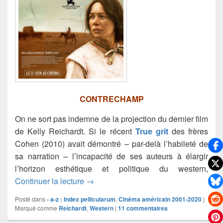
CONTRECHAMP
On ne sort pas indemne de la projection du dernier film
de Kelly Reichardt. Si le récent
True grit
des frères
Cohen (2010) avait démontré – par-delà l’habileté de
sa narration – l’incapacité de ses auteurs à élargir
l’horizon esthétique et politique du western,
La dernière piste (Meek’s cutoff)
Continuer la lecture
→
Posté dans
- a-z : Index pellicularum
,
Cinéma américain 2001-2020
|
Marqué comme
Reichardt
,
Western
|
11
commentaires