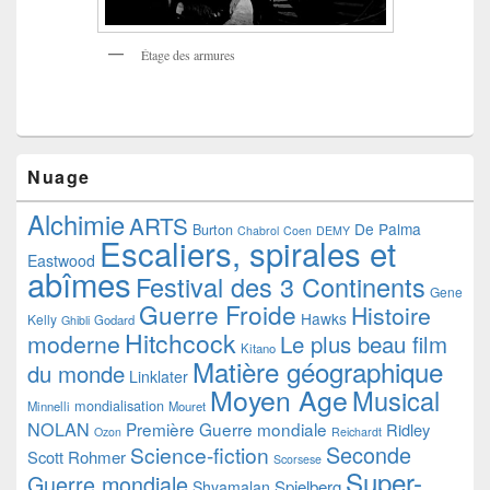
Étage des armures
Nuage
Alchimie
ARTS
De Palma
Burton
Chabrol
Coen
DEMY
Escaliers, spirales et
Eastwood
abîmes
Festival des 3 Continents
Gene
Guerre Froide
Histoire
Hawks
Kelly
Godard
Ghibli
Hitchcock
moderne
Le plus beau film
Kitano
Matière géographique
du monde
Linklater
Moyen Age
Musical
mondialisation
Minnelli
Mouret
NOLAN
Première Guerre mondiale
Ridley
Ozon
Reichardt
Seconde
Science-fiction
Scott
Rohmer
Scorsese
Super-
Guerre mondiale
Spielberg
Shyamalan