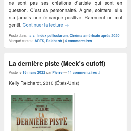
ne sont pas ses créations d’artiste qui sont en
question. C’est sa personnalité. Aigrie, solitaire, elle
n’a jamais une remarque positive. Rarement un mot
Showing up
gentil.
Continuer la lecture
→
Posté dans
- a-z : Index pellicularum
,
Cinéma américain après 2020
|
Marqué comme
ARTS
,
Reichardt
|
4
commentaires
La dernière piste (Meek’s cutoff)
Posté le
16 mars 2022
par
Pierre
—
11 commentaires ↓
Kelly Reichardt, 2010 (États-Unis)