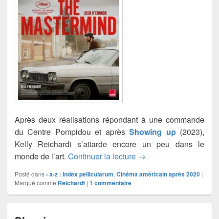
Après deux réalisations répondant à une commande
du Centre Pompidou et après
Showing up
(2023),
Kelly Reichardt s’attarde encore un peu dans le
The Mastermind
monde de l’art.
Continuer la lecture
→
Posté dans
- a-z : Index pellicularum
,
Cinéma américain après 2020
|
Marqué comme
Reichardt
|
1
commentaire