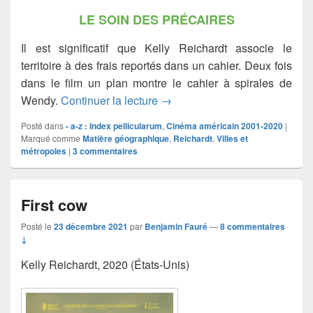
LE SOIN DES PRÉCAIRES
Il est significatif que Kelly Reichardt associe le
territoire à des frais reportés dans un cahier. Deux fois
dans le film un plan montre le cahier à spirales de
Wendy et Lucy
Wendy.
Continuer la lecture
→
Posté dans
- a-z : Index pellicularum
,
Cinéma américain 2001-2020
|
Marqué comme
Matière géographique
,
Reichardt
,
Villes et
métropoles
|
3
commentaires
First cow
Posté le
23 décembre 2021
par
Benjamin Fauré
—
8 commentaires
↓
Kelly Reichardt, 2020 (États-Unis)