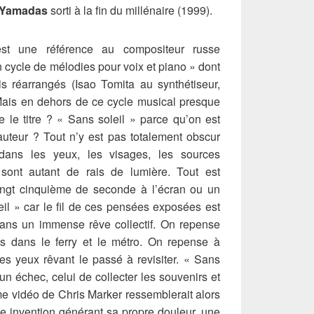
s Yamadas
sorti à la fin du millénaire (1999).
est une référence au compositeur russe
n cycle de mélodies pour voix et piano » dont
is réarrangés (Isao Tomita au synthétiseur,
Mais en dehors de ce cycle musical presque
e le titre ? « Sans soleil » parce qu’on est
auteur ? Tout n’y est pas totalement obscur
 dans les yeux, les visages, les sources
sont autant de rais de lumière. Tout est
ngt cinquième de seconde à l’écran ou un
il » car le fil de ces pensées exposées est
ans un immense rêve collectif. On repense
s dans le ferry et le métro. On repense à
s yeux rêvant le passé à revisiter. « Sans
un échec, celui de collecter les souvenirs et
me vidéo de Chris Marker ressemblerait alors
le invention générant sa propre douleur, une