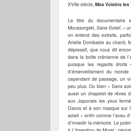
XVIIe siècle,
Mes Voisins le
Le titre du documentaire 
Moussorgski,
Sans Soleil
, « u
on entend des extraits, parfo
Arielle Dombasle au chant). 
dépressif, que nous dit encor
dans la boîte crânienne de l’
puisque les regards droits
d’émerveillement du monde 
cependant de passage, un vi
peu plus. Ou bien « Sans sole
aussi un chapelet de rêves d
aux Japonais les yeux fermé
Davos et à son masque sur le
soleil » enfin comme l’aveu d’
d’investir la mémoire. Le poè
à
L’Invention de Morel
: génia