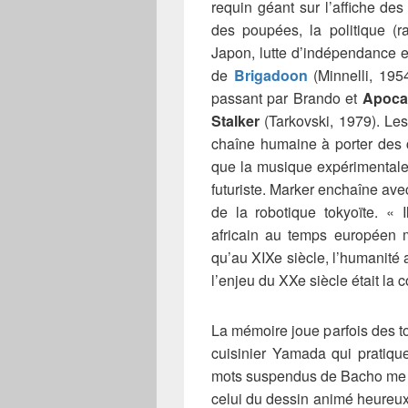
requin géant sur l’affiche de
des poupées, la politique (
Japon, lutte d’indépendance 
de
Brigadoon
(Minnelli, 19
passant par Brando et
Apoca
Stalker
(Tarkovski, 1979). Les
chaîne humaine à porter des c
que la musique expérimentale
futuriste. Marker enchaîne ave
de la robotique tokyoïte. « I
africain au temps européen m
qu’au XIXe siècle, l’humanité 
l’enjeu du XXe siècle était la 
La mémoire joue parfois des to
cuisinier Yamada qui pratique «
mots suspendus de Bacho me co
celui du dessin animé heureux