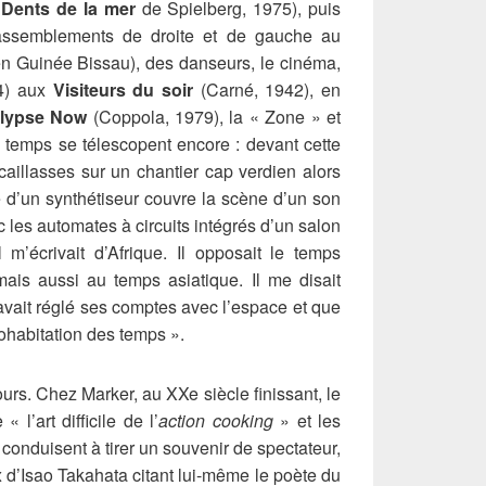
s
Dents de la mer
de Spielberg, 1975), puis
rassemblements de droite et de gauche au
en Guinée Bissau), des danseurs, le cinéma,
54) aux
Visiteurs du soir
(Carné, 1942), en
lypse Now
(Coppola, 1979), la « Zone » et
 temps se télescopent encore : devant cette
aillasses sur un chantier cap verdien alors
 d’un synthétiseur couvre la scène d’un son
c les automates à circuits intégrés d’un salon
l m’écrivait d’Afrique. Il opposait le temps
ais aussi au temps asiatique. Il me disait
avait réglé ses comptes avec l’espace et que
cohabitation des temps ».
urs. Chez Marker, au XXe siècle finissant, le
 l’art difficile de l’
action cooking
» et les
nduisent à tirer un souvenir de spectateur,
 d’Isao Takahata citant lui-même le poète du