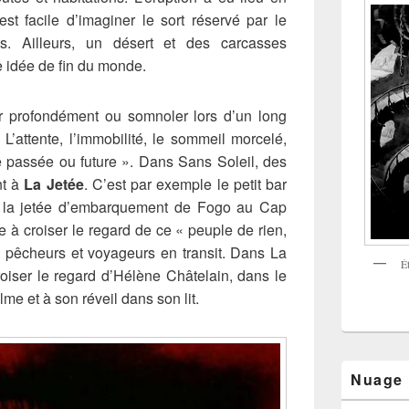
est facile d’imaginer le sort réservé par le
ts. Ailleurs, un désert et des carcasses
 idée de fin du monde.
r profondément ou somnoler lors d’un long
« L’attente, l’immobilité, le sommeil morcelé,
e passée ou future ». Dans Sans Soleil, des
nt à
La Jetée
. C’est par exemple le petit bar
 la jetée d’embarquement de Fogo au Cap
 à croiser le regard de ce « peuple de rien,
, pêcheurs et voyageurs en transit. Dans La
É
oiser le regard d’Hélène Châtelain, dans le
alme et à son réveil dans son lit.
Nuage