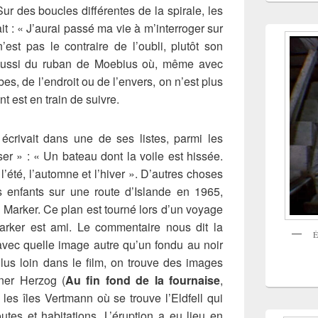
Sur des boucles différentes de la spirale, les
ait : « J’aurai passé ma vie à m’interroger sur
’est pas le contraire de l’oubli, plutôt son
t aussi du ruban de Moebius où, même avec
bes, de l’endroit ou de l’envers, on n’est plus
nt est en train de suivre.
écrivait dans une de ses listes, parmi les
er » : « Un bateau dont la voile est hissée.
l’été, l’automne et l’hiver ». D’autres choses
is enfants sur une route d’Islande en 1965,
 Marker. Ce plan est tourné lors d’un voyage
arker est ami. Le commentaire nous dit la
É
 avec quelle image autre qu’un fondu au noir
Plus loin dans le film, on trouve des images
ner Herzog (
Au fin fond de la fournaise
,
 les îles Vertmann où se trouve l’Eldfell qui
utes et habitations. L’éruption a eu lieu en