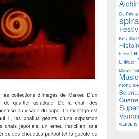
Alchi
De Palma
spir
Festiv
Kelly
Ghibli
Histoi
Le
Kitano
Linklater
mon
Minnelli
Music
mondiale
Science
 les collections d’images de Marker. D’un
Guerre
e de quartier asiatique. De la chair des
Super
japonaise au visage du pape. Le montage est
Vampi
aul II, les phallus géants d’une exposition
WENDERS
Des chats japonais, un émeu francilien, une
ène), des chouettes partout (et la gueule du