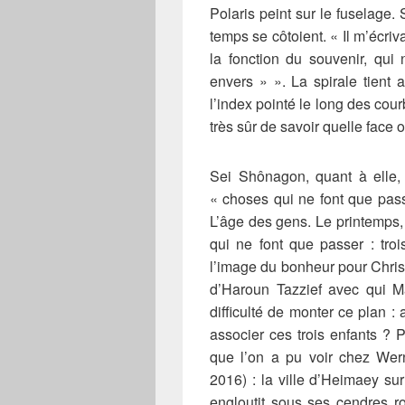
Polaris peint sur le fuselage. 
temps se côtoient. « Il m’écriv
la fonction du souvenir, qui n
envers » ». La spirale tien
l’index pointé le long des cour
très sûr de savoir quelle face o
Sei Shônagon, quant à elle, 
« choses qui ne font que pass
L’âge des gens. Le printemps, 
qui ne font que passer : tro
l’image du bonheur pour Chris
d’Haroun Tazzief avec qui M
difficulté de monter ce plan :
associer ces trois enfants ? 
que l’on a pu voir chez Wer
2016) : la ville d’Heimaey sur
engloutit sous ses cendres ro