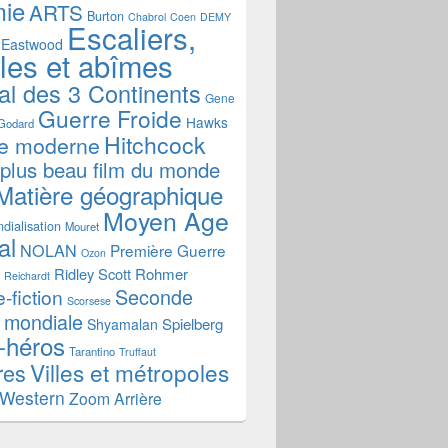
mie
ARTS
Burton
Chabrol
Coen
DEMY
Escaliers,
Eastwood
ales et abîmes
al des 3 Continents
Gene
Guerre Froide
Hawks
Godard
Hitchcock
re moderne
 plus beau film du monde
Matière géographique
Moyen Age
dialisation
Mouret
al
NOLAN
Première Guerre
Ozon
Ridley Scott
Rohmer
Reichardt
Seconde
-fiction
Scorsese
 mondiale
Spielberg
Shyamalan
-héros
Tarantino
Truffaut
Villes et métropoles
res
Western
Zoom Arrière