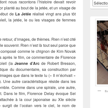
ont nous racontons l’histoire devait revoir
Catégories
cor planté au bout de la jetée, et un visage de
début de
La Jetée
réalisé vingt ans plus tôt
leil, la jetée, le ou les visages de femmes
e retour, d’images, de thèmes. Rien n’est cité
le souvenir. Rien n’est là tout seul parce que
est composé comme le chignon de Kim Novak
s après le film, ce commentaire de Florence
oleil (la
Jeanne d’Arc
de Robert Bresson,
stique du documentaire, sa construction par
 images que dans le texte lu (« Il m’écrivait »
 Une autre caractéristique réside dans les
emble. Comme dans une spirale, une autre,
Es
ait. Dans le film, Florence Delay évoque Sei
tachée à la cour japonaise au XIe siècle
e surgit de l’océan vers le ciel, le nom de