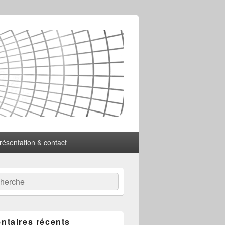
résentation & contact
:
ercher
taires récents