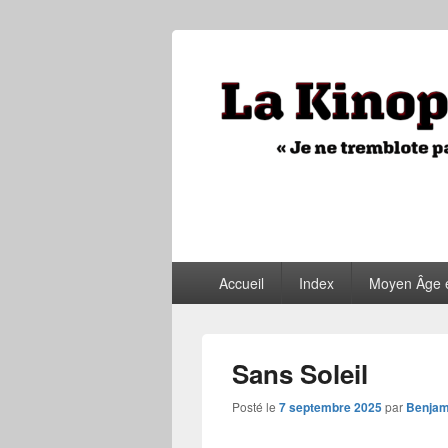
La Kinopithèq
"Je ne tremblote pas, je vois tout"
Menu
Accueil
Index
Moyen Âge 
principal
Sans Soleil
Posté le
7 septembre 2025
par
Benjam