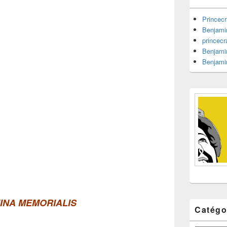
barre
latérale
Princecr
Benjami
princecr
Benjami
Benjami
INA MEMORIALIS
Catégo