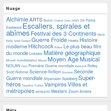
Nuage
Alchimie
ARTS
De Palma
Burton
Chabrol
Coen
DEMY
Escaliers, spirales et
Eastwood
abîmes
Festival des 3 Continents
Gene
Guerre Froide
Histoire
Hawks
Kelly
Godard
Ghibli
Hitchcock
moderne
Le plus beau film
Kitano
Matière géographique
du monde
Linklater
Moyen Age
Musical
mondialisation
Minnelli
Mouret
NOLAN
Première Guerre mondiale
Ridley
Ozon
Reichardt
Seconde
Science-fiction
Scott
Rohmer
Scorsese
Super-
Guerre mondiale
Spielberg
Shyamalan
héros
Villes et
Vampires
Tarantino
Truffaut
métropoles
Western
Zoom Arrière
WENDERS
Méta