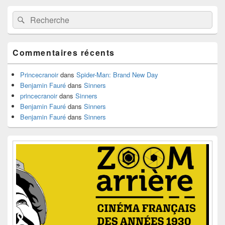
Zone
Recherche :
Rechercher
principale
de
widget
pour
Commentaires récents
la
barre
latérale
Princecranoir
dans
Spider-Man: Brand New Day
Benjamin Fauré
dans
Sinners
princecranoir
dans
Sinners
Benjamin Fauré
dans
Sinners
Benjamin Fauré
dans
Sinners