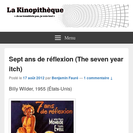
La Kinopithèque
"Je ne tremblote pas, je vois tout"
Menu
Sept ans de réflexion (The seven year
itch)
Posté le
17 août 2012
par
Benjamin Fauré
—
1 commentaire ↓
Billy Wilder, 1955 (États-Unis)