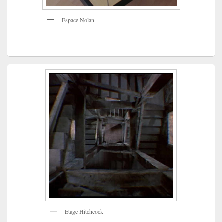
Espace Nolan
Étage Hitchcock