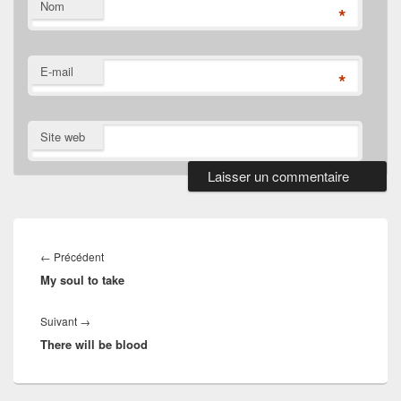
Nom
*
E-mail
*
Site web
Navigation
de
Article
←
Précédent
l’article
My soul to take
précédent :
Article
Suivant
→
There will be blood
suivant :