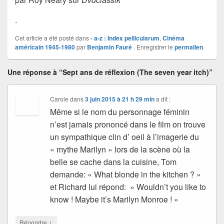
.
Cet article a été posté dans
- a-z : Index pellicularum
,
Cinéma
américain 1945-1980
par
Benjamin Fauré
. Enregistrer le
permalien
.
Une réponse à “Sept ans de réflexion (The seven year itch)”
Carole
dans
3 juin 2015 à 21 h 29 min
a dit :
Même si le nom du personnage féminin
n’est jamais prononcé dans le film on trouve
un sympathique clin d’ oeil à l’imagerie du
« mythe Marilyn » lors de la scène où la
belle se cache dans la cuisine, Tom
demande: « What blonde in the kitchen ? »
et Richard lui répond: » Wouldn’t you like to
know ! Maybe it’s Marilyn Monroe ! »
↓
Répondre