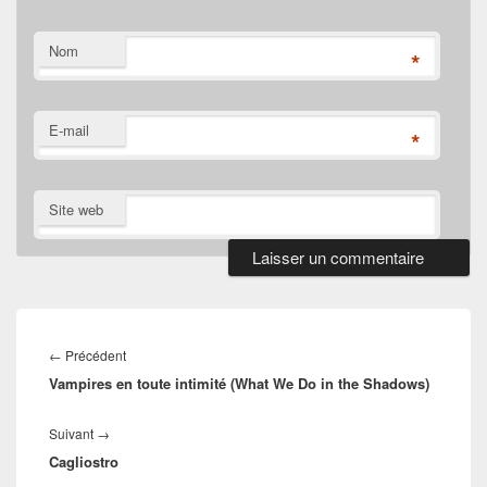
Nom
*
E-mail
*
Site web
Navigation
de
Article
←
Précédent
l’article
Vampires en toute intimité (What We Do in the Shadows)
précédent :
Article
Suivant
→
Cagliostro
suivant :