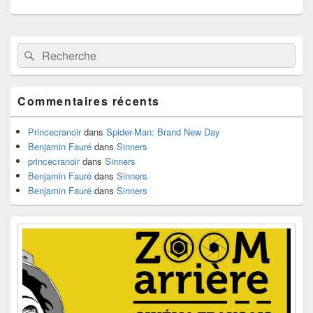
Zone
Recherche :
Rechercher
principale
de
widget
pour
Commentaires récents
la
barre
latérale
Princecranoir
dans
Spider-Man: Brand New Day
Benjamin Fauré
dans
Sinners
princecranoir
dans
Sinners
Benjamin Fauré
dans
Sinners
Benjamin Fauré
dans
Sinners