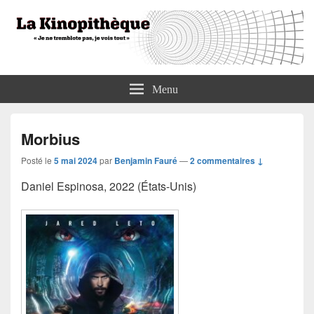
La Kinopithèque
"Je ne tremblote pas, je vois tout"
Menu
Morbius
Posté le
5 mai 2024
par
Benjamin Fauré
—
2 commentaires ↓
Daniel Espinosa, 2022 (États-Unis)