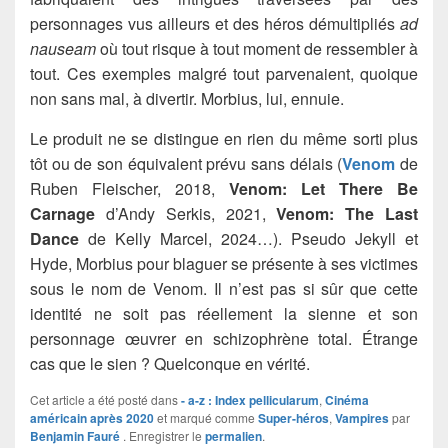
personnages vus ailleurs et des héros démultipliés
ad
nauseam
où tout risque à tout moment de ressembler à
tout. Ces exemples malgré tout parvenaient, quoique
non sans mal, à divertir. Morbius, lui, ennuie.
Le produit ne se distingue en rien du même sorti plus
tôt ou de son équivalent prévu sans délais (
Venom
de
Ruben Fleischer, 2018,
Venom: Let There Be
Carnage
d’Andy Serkis, 2021,
Venom: The Last
Dance
de Kelly Marcel, 2024…). Pseudo Jekyll et
Hyde, Morbius pour blaguer se présente à ses victimes
sous le nom de Venom. Il n’est pas si sûr que cette
identité ne soit pas réellement la sienne et son
personnage œuvrer en schizophrène total. Étrange
cas que le sien ? Quelconque en vérité.
Cet article a été posté dans
- a-z : Index pellicularum
,
Cinéma
américain après 2020
et marqué comme
Super-héros
,
Vampires
par
Benjamin Fauré
. Enregistrer le
permalien
.