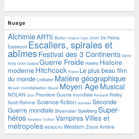
Nuage
Alchimie
ARTS
De Palma
Burton
Chabrol
Coen
DEMY
Escaliers, spirales et
Eastwood
abîmes
Festival des 3 Continents
Gene
Guerre Froide
Histoire
Hawks
Kelly
Godard
Ghibli
Hitchcock
moderne
Le plus beau film
Kitano
Matière géographique
du monde
Linklater
Moyen Age
Musical
mondialisation
Minnelli
Mouret
NOLAN
Première Guerre mondiale
Ridley
Ozon
Reichardt
Seconde
Science-fiction
Scott
Rohmer
Scorsese
Super-
Guerre mondiale
Spielberg
Shyamalan
héros
Villes et
Vampires
Tarantino
Truffaut
métropoles
Western
Zoom Arrière
WENDERS