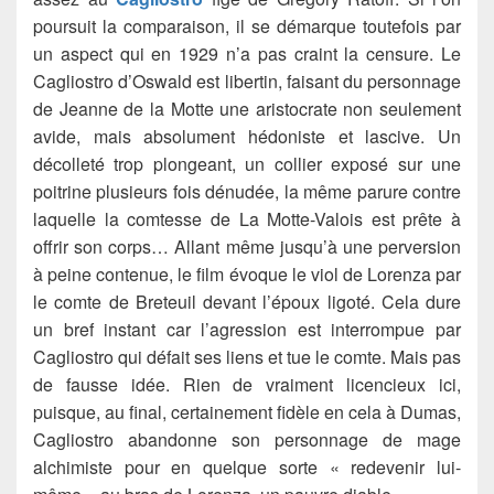
poursuit la comparaison, il se démarque toutefois par
un aspect qui en 1929 n’a pas craint la censure. Le
Cagliostro d’Oswald est libertin, faisant du personnage
de Jeanne de la Motte une aristocrate non seulement
avide, mais absolument hédoniste et lascive. Un
décolleté trop plongeant, un collier exposé sur une
poitrine plusieurs fois dénudée, la même parure contre
laquelle la comtesse de La Motte-Valois est prête à
offrir son corps… Allant même jusqu’à une perversion
à peine contenue, le film évoque le viol de Lorenza par
le comte de Breteuil devant l’époux ligoté. Cela dure
un bref instant car l’agression est interrompue par
Cagliostro qui défait ses liens et tue le comte. Mais pas
de fausse idée. Rien de vraiment licencieux ici,
puisque, au final, certainement fidèle en cela à Dumas,
Cagliostro abandonne son personnage de mage
alchimiste pour en quelque sorte « redevenir lui-