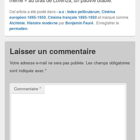
même » au bras de Lorenza, un pauvre diable.
Cet article a été posté dans
- a-z : Index pellicularum
,
Cinéma
européen 1895-1950
,
Cinéma français 1895-1950
et marqué comme
Alchimie
,
Histoire moderne
par
Benjamin Fauré
. Enregistrer le
permalien
.
Laisser un commentaire
Votre adresse e-mail ne sera pas publiée.
Les champs obligatoires
sont indiqués avec
*
Commentaire
*