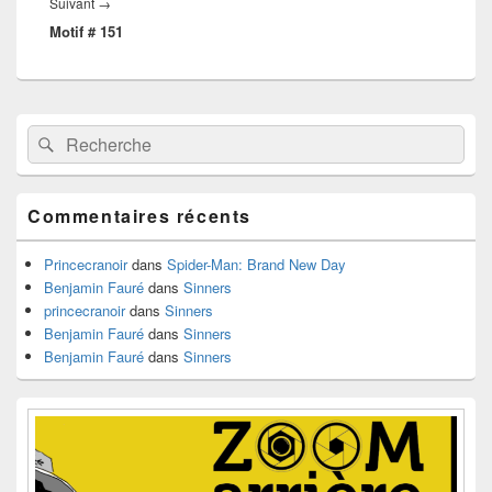
Article
Suivant
→
Motif # 151
suivant :
Zone
Recherche :
Rechercher
principale
de
widget
pour
Commentaires récents
la
barre
latérale
Princecranoir
dans
Spider-Man: Brand New Day
Benjamin Fauré
dans
Sinners
princecranoir
dans
Sinners
Benjamin Fauré
dans
Sinners
Benjamin Fauré
dans
Sinners