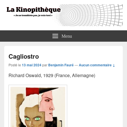
La Kinopithèque
"Je ne tremblote pas, je vois tout"
Menu
Cagliostro
Posté le
13 mai 2024
par
Benjamin Fauré
—
Aucun commentaire ↓
Richard Oswald, 1929 (France, Allemagne)