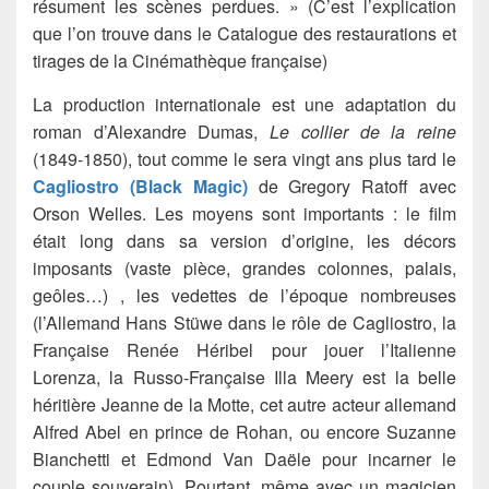
résument les scènes perdues. » (C’est l’explication
que l’on trouve dans le Catalogue des restaurations et
tirages de la Cinémathèque française)
La production internationale est une adaptation du
roman d’Alexandre Dumas,
Le collier de la reine
(1849-1850), tout comme le sera vingt ans plus tard le
Cagliostro (Black Magic)
de Gregory Ratoff avec
Orson Welles. Les moyens sont importants : le film
était long dans sa version d’origine, les décors
imposants (vaste pièce, grandes colonnes, palais,
geôles…) , les vedettes de l’époque nombreuses
(l’Allemand Hans Stüwe dans le rôle de Cagliostro, la
Française Renée Héribel pour jouer l’Italienne
Lorenza, la Russo-Française Illa Meery est la belle
héritière Jeanne de la Motte, cet autre acteur allemand
Alfred Abel en prince de Rohan, ou encore Suzanne
Bianchetti et Edmond Van Daële pour incarner le
couple souverain). Pourtant, même avec un magicien