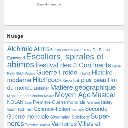
Étage des armures
Nuage
Alchimie
ARTS
De Palma
Burton
Chabrol
Coen
DEMY
Escaliers, spirales et
Eastwood
abîmes
Festival des 3 Continents
Gene
Guerre Froide
Histoire
Hawks
Kelly
Godard
Ghibli
Hitchcock
moderne
Le plus beau film
Kitano
Matière géographique
du monde
Linklater
Moyen Age
Musical
mondialisation
Minnelli
Mouret
NOLAN
Première Guerre mondiale
Ridley
Ozon
Reichardt
Seconde
Science-fiction
Scott
Rohmer
Scorsese
Super-
Guerre mondiale
Spielberg
Shyamalan
héros
Villes et
Vampires
Tarantino
Truffaut