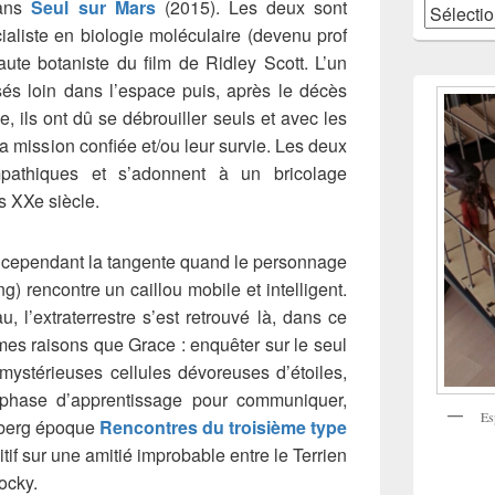
dans
Seul sur Mars
(2015).
Les deux sont
Catégories
ialiste en biologie moléculaire (devenu prof
aute botaniste du film de Ridley Scott. L’un
sés loin dans l’espace puis, après le décès
 ils ont dû se débrouiller seuls et avec les
 mission confiée et/ou leur survie. Les deux
athiques et s’adonnent à un bricolage
s XXe siècle.
 cependant la tangente quand le personnage
 rencontre un caillou mobile et intelligent.
 l’extraterrestre s’est retrouvé là, dans ce
mes raisons que Grace : enquêter sur le seul
 mystérieuses cellules dévoreuses d’étoiles,
 phase d’apprentissage pour communiquer,
Es
elberg époque
Rencontres du troisième type
sitif sur une amitié improbable entre le Terrien
ocky.