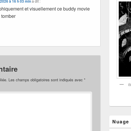
 2026 à 16 h 03 min
a dit :
phiquement et visuellement ce buddy movie
à tomber
taire
liée.
Les champs obligatoires sont indiqués avec
*
É
Nuage