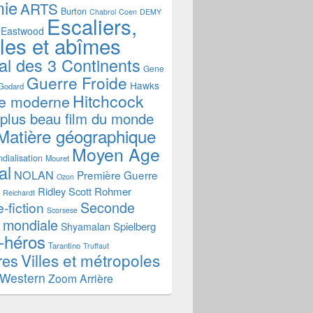
mie
ARTS
Burton
Chabrol
Coen
DEMY
Escaliers,
Eastwood
ales et abîmes
al des 3 Continents
Gene
Guerre Froide
Hawks
Godard
Hitchcock
re moderne
 plus beau film du monde
Matière géographique
Moyen Age
dialisation
Mouret
al
NOLAN
Première Guerre
Ozon
Ridley Scott
Rohmer
Reichardt
Seconde
-fiction
Scorsese
 mondiale
Spielberg
Shyamalan
-héros
Tarantino
Truffaut
Villes et métropoles
res
Western
Zoom Arrière