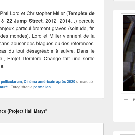
Phil Lord et Christopher Miller (
Tempête de
&
22 Jump Street
, 2012, 2014…) percute
enjeux particulièrement graves (solitude, fin
 des mondes). Lord et Miller viennent de la
, sans abuser des blagues ou des références,
pas du tout désagréable à suivre. Dans le
l, Projet Dernière Change fait une sortie
ue.
x pellicularum
,
Cinéma américain après 2020
et marqué
Fauré
. Enregistrer le
permalien
.
É
ce (Project Hail Mary)”