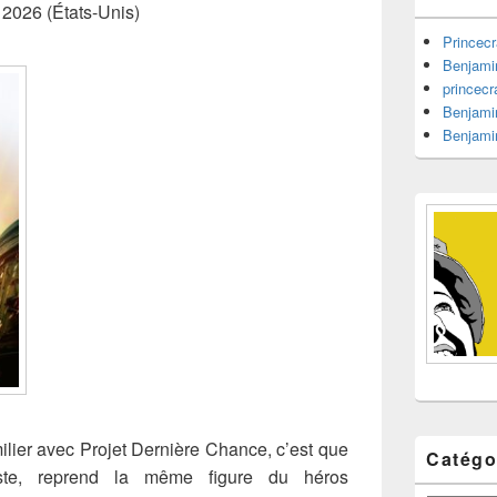
barre
, 2026 (États-Unis)
latérale
Princecr
Benjami
princecr
Benjami
Benjami
amilier avec Projet Dernière Chance, c’est que
Catégo
ste, reprend la même figure du héros