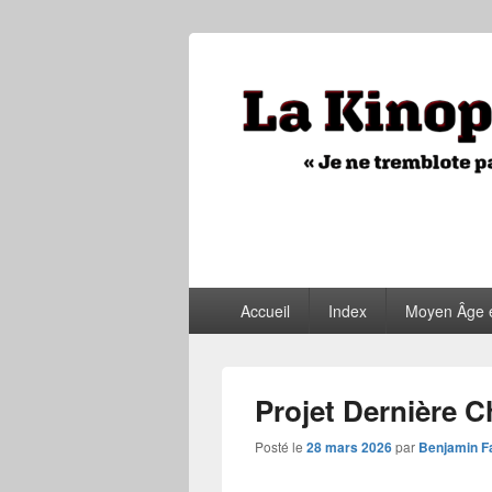
La Kinopithèq
"Je ne tremblote pas, je vois tout"
Menu
Accueil
Index
Moyen Âge 
principal
Projet Dernière C
Posté le
28 mars 2026
par
Benjamin F