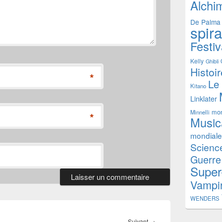
Alchi
De Palma
spir
Festiv
Kelly
Ghibli
Histoi
*
Le
Kitano
Linklater
mon
Minnelli
*
Music
mondiale
Science
Guerre
Super
Vampi
WENDERS
Article
Suivant
→