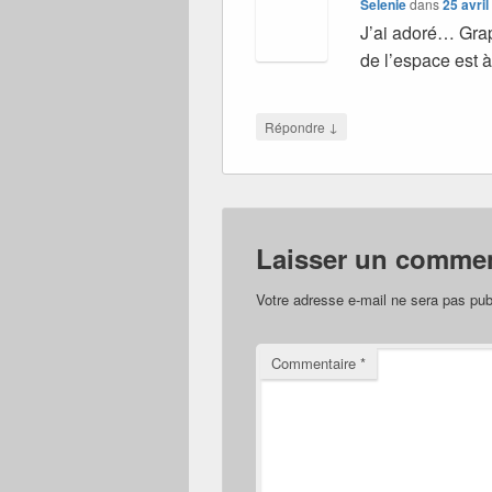
Selenie
dans
25 avril
J’ai adoré… Gra
de l’espace est 
↓
Répondre
Laisser un commen
Votre adresse e-mail ne sera pas pub
Commentaire
*