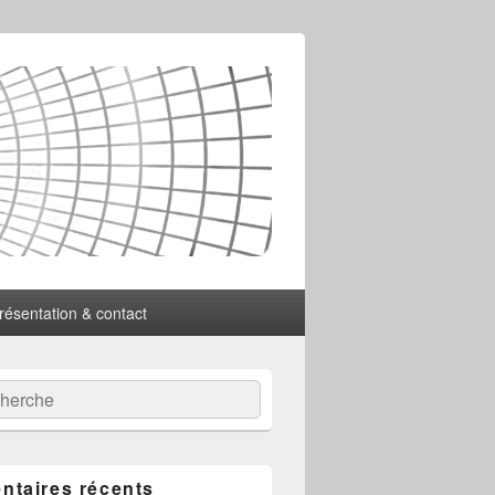
résentation & contact
:
ercher
taires récents