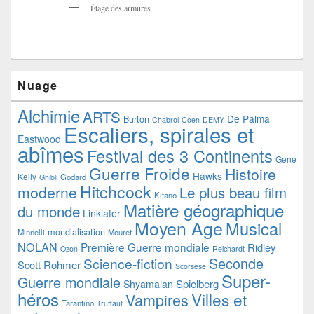
Étage des armures
Nuage
Alchimie
ARTS
De Palma
Burton
Chabrol
Coen
DEMY
Escaliers, spirales et
Eastwood
abîmes
Festival des 3 Continents
Gene
Guerre Froide
Histoire
Hawks
Kelly
Godard
Ghibli
Hitchcock
moderne
Le plus beau film
Kitano
Matière géographique
du monde
Linklater
Moyen Age
Musical
mondialisation
Minnelli
Mouret
NOLAN
Première Guerre mondiale
Ridley
Ozon
Reichardt
Seconde
Science-fiction
Scott
Rohmer
Scorsese
Super-
Guerre mondiale
Spielberg
Shyamalan
héros
Villes et
Vampires
Tarantino
Truffaut