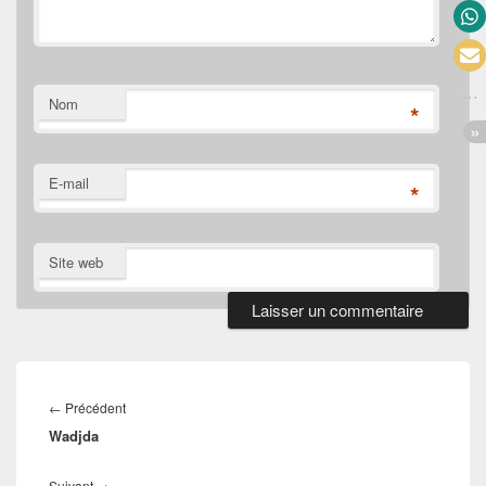
Nom
*
E-mail
*
Site web
Navigation
de
Article
←
Précédent
l’article
Wadjda
précédent :
Article
Suivant
→