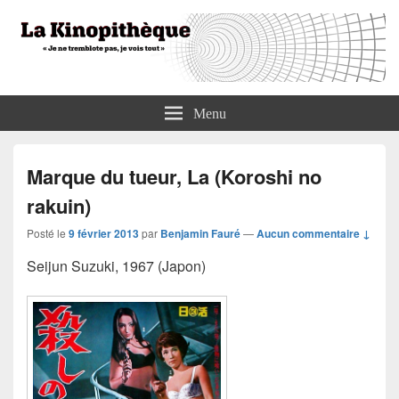
La Kinopithèque
"Je ne tremblote pas, je vois tout"
Menu
Marque du tueur, La (Koroshi no
rakuin)
Posté le
9 février 2013
par
Benjamin Fauré
—
Aucun commentaire ↓
Seijun Suzuki, 1967 (Japon)