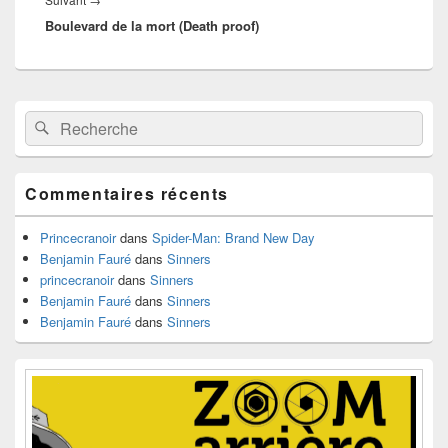
Boulevard de la mort (Death proof)
suivant :
Zone
Recherche :
Rechercher
principale
de
widget
pour
Commentaires récents
la
barre
latérale
Princecranoir
dans
Spider-Man: Brand New Day
Benjamin Fauré
dans
Sinners
princecranoir
dans
Sinners
Benjamin Fauré
dans
Sinners
Benjamin Fauré
dans
Sinners