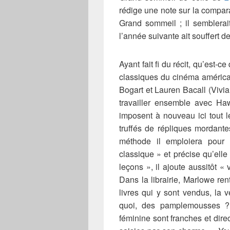
rédige une note sur la compara
Grand sommeil ; il semblerai
l’année suivante ait souffert d
Ayant fait fi du récit, qu’est-c
classiques du cinéma américa
Bogart et Lauren Bacall (Vivi
travailler ensemble avec Ha
imposent à nouveau ici tout 
truffés de répliques mordant
méthode il emploiera pour 
classique » et précise qu’elle
leçons », il ajoute aussitôt «
Dans la librairie, Marlowe re
livres qui y sont vendus, la v
quoi, des pamplemousses ? 
féminine sont franches et direc