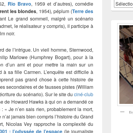
Catégories
952,
Rio Bravo
, 1959 et d’autres), comédie
ent les blondes
, 1954)
,
péplum (
Terre des
ant Le grand sommeil, malgré un scénario
met, le réalisateur y compris), il participe à
lm noir.
d de l’intrigue. Un vieil homme, Sternwood,
hilip Marlowe (Humphrey Bogart), pour à la
tion d’un ami et pour mettre la main sur un
 à sa fille Carmen. L’enquête est difficile à
omprend pas grand chose à cette histoire de
s secondaires et de fausses pistes (William
écriture du scénario). Sur le site du
ciné-club
rase de Howard Hawks à qui on a demandé ce
lm : « Je n’en sais rien, probablement la mort,
Es
Je n’ai jamais bien compris l’histoire du Grand
t, Nicolas Vey rapproche la complexité du
001 : l’odyssée de l’espace
(le journaliste