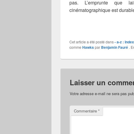
pas. L’emprunte que l
cinématographique est durabl
Cet article a été posté dans
- a-z : Inde
comme
Hawks
par
Benjamin Fauré
. E
Laisser un commen
Votre adresse e-mail ne sera pas pub
Commentaire
*