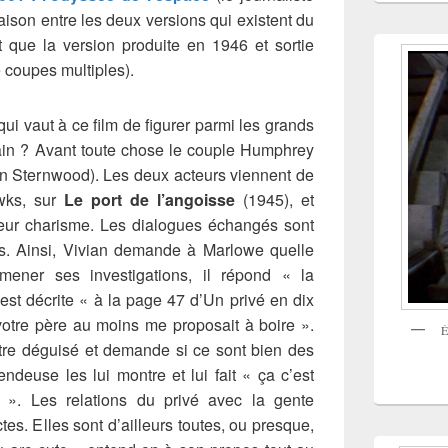
ison entre les deux versions qui existent du
t que la version produite en 1946 et sortie
e coupes multiples).
e qui vaut à ce film de figurer parmi les grands
in ? Avant toute chose le couple Humphrey
an Sternwood). Les deux acteurs viennent de
wks, sur
Le port de l’angoisse
(1945), et
leur charisme. Les dialogues échangés sont
es. Ainsi, Vivian demande à Marlowe quelle
mener ses investigations, il répond « la
 est décrite « à la page 47 d’Un privé en dix
 votre père au moins me proposait à boire ».
É
ntre déguisé et demande si ce sont bien des
endeuse les lui montre et lui fait « ça c’est
». Les relations du privé avec la gente
tes. Elles sont d’ailleurs toutes, ou presque,