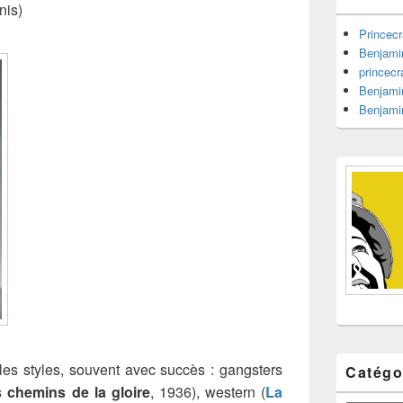
barre
nis)
latérale
Princecr
Benjami
princecr
Benjami
Benjami
les styles, souvent avec succès : gangsters
Catégo
 chemins de la gloire
, 1936), western (
La