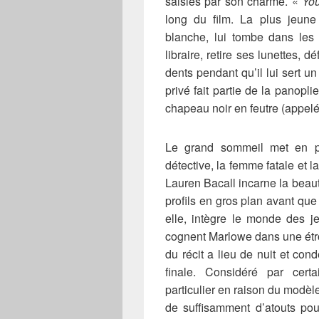
saisies par son charme. «
You
long du film. La plus jeune
blanche, lui tombe dans les 
libraire, retire ses lunettes,
dents pendant qu’il lui sert un 
privé fait partie de la panopli
chapeau noir en feutre (appelé
Le grand sommeil met en pl
détective, la femme fatale et 
Lauren Bacall incarne la beaut
profils en gros plan avant qu
elle, intègre le monde des j
cognent Marlowe dans une étroi
du récit a lieu de nuit et con
finale. Considéré par cert
particulier en raison du modèl
de suffisamment d’atouts po