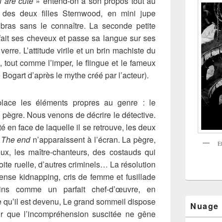
 are cute
» entend-on à son propos tout au
 des deux filles Sternwood, en mini jupe
bras sans le connaître. La seconde petite
 défait ses cheveux et passe sa langue sur ses
verre. L’attitude virile et un brin machiste du
e, tout comme l’imper, le flingue et le fameux
 Bogart d’après le mythe créé par l’acteur).
ace les éléments propres au genre : le
la pègre. Nous venons de décrire le détective.
é en face de laquelle il se retrouve, les deux
e
The end
n’apparaissent à l’écran. La pègre,
É
eux, les maître-chanteurs, des costauds qui
te ruelle, d’autres criminels… La résolution
dense kidnapping, cris de femme et fusillade
ains comme un parfait chef-d’œuvre, en
e qu’il est devenu, Le grand sommeil dispose
Nuage
ur que l’incompréhension suscitée ne gêne