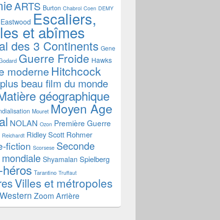
mie
ARTS
Burton
Chabrol
Coen
DEMY
Escaliers,
Eastwood
ales et abîmes
al des 3 Continents
Gene
Guerre Froide
Hawks
Godard
Hitchcock
re moderne
 plus beau film du monde
Matière géographique
Moyen Age
dialisation
Mouret
al
NOLAN
Première Guerre
Ozon
Ridley Scott
Rohmer
Reichardt
Seconde
-fiction
Scorsese
 mondiale
Spielberg
Shyamalan
-héros
Tarantino
Truffaut
Villes et métropoles
res
Western
Zoom Arrière