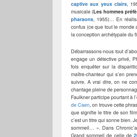
captive aux yeux clairs
, 1
musicale (
Les h
ommes préfèr
pharaons
, 1955)… En réalis
confus (ce que tout le monde ad
la conception archétypale du fi
Débarrassons-nous tout d’abor
engage un détective privé, P
fois enquêter sur la dispari
maître-chanteur qui s’en prend
suivre. A vrai dire, on ne c
chantage pleine de personnage
Faulkner participe pourtant à l’
de Caen
, on trouve cette ph
que signifie le titre de son fi
c’est un titre qui sonne bien. 
sommeil… ». Dans Chronic’ar
Grand sommeil de celle de
2