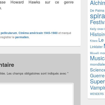
Alchi
aisse Howard Hawks sur ce genre
e.
De Palma
spir
Festiv
Kelly
Ghibli
Histoi
x pellicularum
,
Cinéma américain 1945-1980
et marqué
nregistrer le
permalien
.
Le
Kitano
Linklater
mon
Minnelli
Music
taire
mondiale
Science
liée.
Les champs obligatoires sont indiqués avec
*
Guerre
Super
Vampi
WENDERS