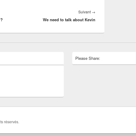
Article
Suivant
→
 ?
We need to talk about Kevin
suivant :
Please Share:
its réservés.