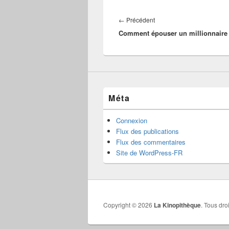
Navigation
de
Article
←
Précédent
l’article
Comment épouser un millionnaire
précédent :
Méta
Connexion
Flux des publications
Flux des commentaires
Site de WordPress-FR
Copyright © 2026
La Kinopithèque
. Tous dro