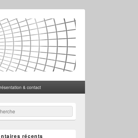
résentation & contact
:
ercher
taires récents