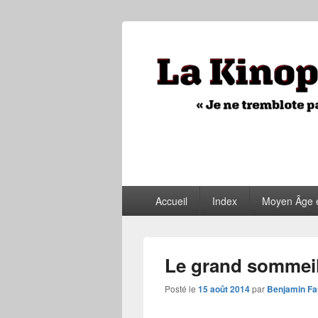
La Kinopithèq
"Je ne tremblote pas, je vois tout"
Menu
Accueil
Index
Moyen Âge 
principal
Le grand sommei
Posté le
15 août 2014
par
Benjamin Fa