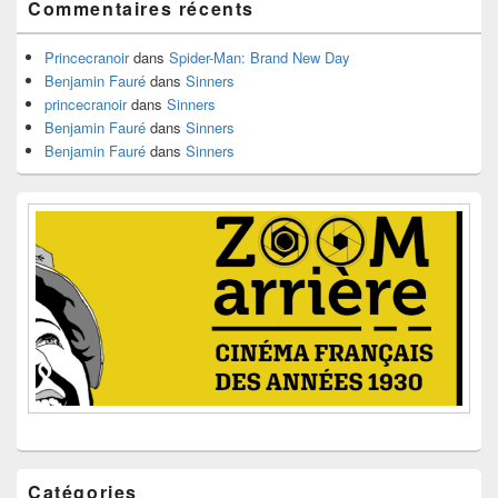
Commentaires récents
la
barre
latérale
Princecranoir
dans
Spider-Man: Brand New Day
Benjamin Fauré
dans
Sinners
princecranoir
dans
Sinners
Benjamin Fauré
dans
Sinners
Benjamin Fauré
dans
Sinners
Catégories