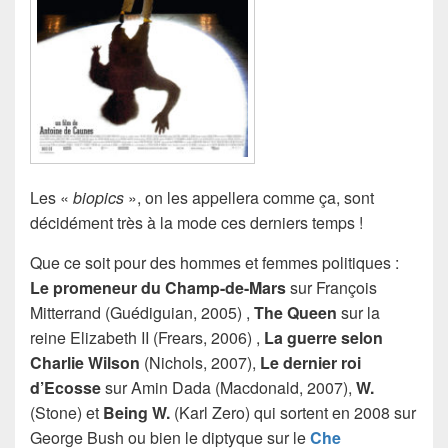
Les «
biopics
», on les appellera comme ça, sont
décidément très à la mode ces derniers temps !
Que ce soit pour des hommes et femmes politiques :
Le promeneur du Champ-de-Mars
sur François
Mitterrand (Guédiguian, 2005) ,
The Queen
sur la
reine Elizabeth II (Frears, 2006) ,
La guerre selon
Charlie Wilson
(Nichols, 2007),
Le dernier roi
d’Ecosse
sur Amin Dada (Macdonald, 2007),
W.
(Stone) et
Being W.
(Karl Zero) qui sortent en 2008 sur
George Bush ou bien le diptyque sur le
Che