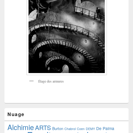
Étage des armures
Nuage
Alchimie
ARTS
De Palma
Burton
Chabrol
Coen
DEMY