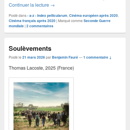
Les Rayons et les Ombres
Continuer la lecture
→
Posté dans
- a-z : Index pellicularum
,
Cinéma européen après 2020
,
Cinéma français après 2020
|
Marqué comme
Seconde Guerre
mondiale
|
2
commentaires
Soulèvements
Posté le
21 mars 2026
par
Benjamin Fauré
—
1 commentaire ↓
Thomas Lacoste, 2025 (France)