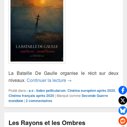
La Bataille De Gaulle organise le récit sur deux
La Bataille de Gaulle, L’Âge d
niveaux.
Continuer la lecture
→
Posté dans
- a-z : Index pellicularum
,
Cinéma européen après 2020
,
Cinéma français après 2020
|
Marqué comme
Seconde Guerre
mondiale
|
2
commentaires
Les Rayons et les Ombres