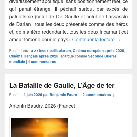
divertissement apolitique, sans positionnement réel, ce
qui paraît étrange. Il pêchait surtout par excès de
patriotisme (celui de De Gaulle et celui de l’assassin
de Darlan ; tous les deux présentés comme des héros
et, de manière redondante, tous les deux incarnant cet
La Bataill
amour forcené pour le pays).
Continuer la lecture
→
Posté dans
- a-z : Index pellicularum
,
Cinéma européen après 2020
,
Cinéma français après 2020
|
Marqué comme
Seconde Guerre
mondiale
|
4
commentaires
La Bataille de Gaulle, L’Âge de fer
Posté le
4 juin 2026
par
Benjamin Fauré
—
2 commentaires ↓
Antonin Baudry, 2026 (France)