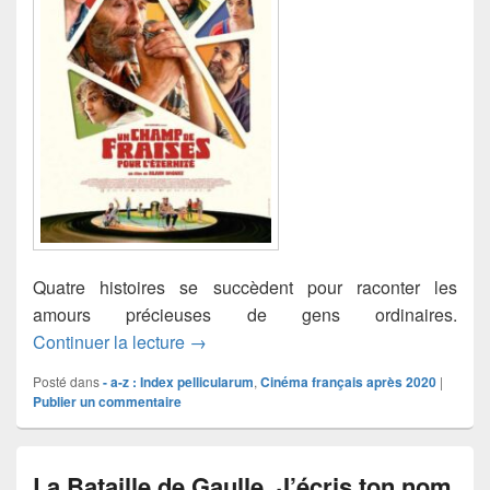
Quatre histoires se succèdent pour raconter les
amours précieuses de gens ordinaires.
Un champ de fraises pour l’éternité
Continuer la lecture
→
Posté dans
- a-z : Index pellicularum
,
Cinéma français après 2020
|
Publier un commentaire
La Bataille de Gaulle, J’écris ton nom