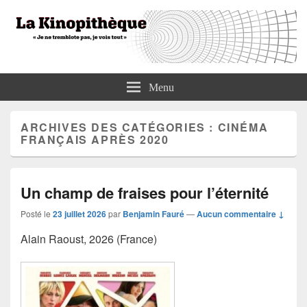
La Kinopithèque
"Je ne tremblote pas, je vois tout"
Menu
ARCHIVES DES CATÉGORIES :
CINÉMA
FRANÇAIS APRÈS 2020
Un champ de fraises pour l’éternité
Posté le
23 juillet 2026
par
Benjamin Fauré
—
Aucun commentaire ↓
Alain Raoust, 2026 (France)