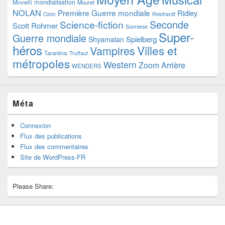
mondialisation
Minnelli
Mouret
NOLAN
Première Guerre mondiale
Ridley
Ozon
Reichardt
Seconde
Science-fiction
Scott
Rohmer
Scorsese
Super-
Guerre mondiale
Spielberg
Shyamalan
héros
Villes et
Vampires
Tarantino
Truffaut
métropoles
Western
Zoom Arrière
WENDERS
Méta
Connexion
Flux des publications
Flux des commentaires
Site de WordPress-FR
Please Share: