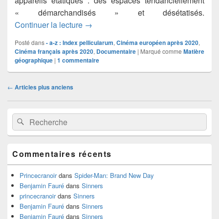
appareils étatiques : des espaces tendanciellement
« démarchandisés » et désétatisés.
Soulèvements
Continuer la lecture
→
Posté dans
- a-z : Index pellicularum
,
Cinéma européen après 2020
,
Cinéma français après 2020
,
Documentaire
|
Marqué comme
Matière
géographique
|
1
commentaire
Navigation
←
Articles plus anciens
dans
les
Zone
articles
Recherche :
Rechercher
principale
de
widget
pour
Commentaires récents
la
barre
latérale
Princecranoir
dans
Spider-Man: Brand New Day
Benjamin Fauré
dans
Sinners
princecranoir
dans
Sinners
Benjamin Fauré
dans
Sinners
Benjamin Fauré
dans
Sinners