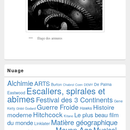
Étage des armures
Nuage
Alchimie
ARTS
De Palma
Burton
Chabrol
Coen
DEMY
Escaliers, spirales et
Eastwood
abîmes
Festival des 3 Continents
Gene
Guerre Froide
Histoire
Hawks
Kelly
Godard
Ghibli
Hitchcock
moderne
Le plus beau film
Kitano
Matière géographique
du monde
Linklater
Moyen Age
Musical