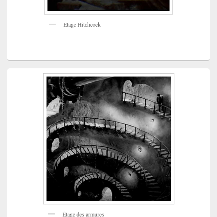
Étage Hitchcock
Étage des armures