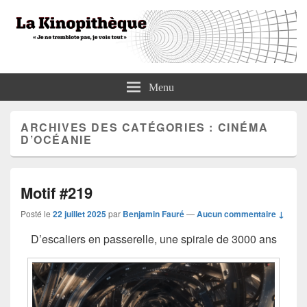
La Kinopithèque
"Je ne tremblote pas, je vois tout"
Menu
ARCHIVES DES CATÉGORIES :
CINÉMA
D’OCÉANIE
Motif #219
Posté le
22 juillet 2025
par
Benjamin Fauré
—
Aucun commentaire ↓
D’escaliers en passerelle, une spirale de 3000 ans