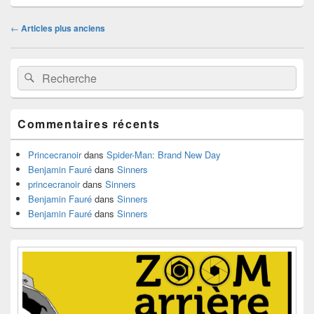
Navigation
←
Articles plus anciens
dans
les
Zone
articles
Recherche :
Rechercher
principale
de
widget
pour
Commentaires récents
la
barre
latérale
Princecranoir
dans
Spider-Man: Brand New Day
Benjamin Fauré
dans
Sinners
princecranoir
dans
Sinners
Benjamin Fauré
dans
Sinners
Benjamin Fauré
dans
Sinners