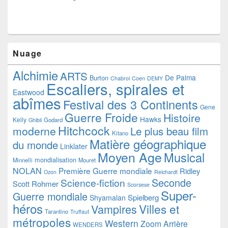
Nuage
Alchimie
ARTS
De Palma
Burton
Chabrol
Coen
DEMY
Escaliers, spirales et
Eastwood
abîmes
Festival des 3 Continents
Gene
Guerre Froide
Histoire
Hawks
Kelly
Godard
Ghibli
Hitchcock
moderne
Le plus beau film
Kitano
Matière géographique
du monde
Linklater
Moyen Age
Musical
mondialisation
Minnelli
Mouret
NOLAN
Première Guerre mondiale
Ridley
Ozon
Reichardt
Seconde
Science-fiction
Scott
Rohmer
Scorsese
Super-
Guerre mondiale
Spielberg
Shyamalan
héros
Villes et
Vampires
Tarantino
Truffaut
métropoles
Western
Zoom Arrière
WENDERS