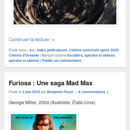
Motif #219
Continuer la lecture
→
Posté dans
- a-z : Index pellicularum
,
Cinéma américain après 2020
,
Cinéma d'Océanie
|
Marqué comme
Escaliers, spirales et abîmes
,
spirales et abîmes
|
Publier un commentaire
Furiosa : Une saga Mad Max
Posté le
2 juin 2024
par
Benjamin Fauré
—
4 commentaires ↓
George Miller, 2024 (Australie, États-Unis)