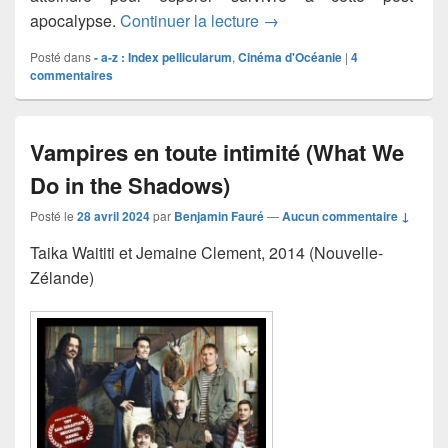
Furiosa : Une saga Mad 
apocalypse.
Continuer la lecture
→
Posté dans
- a-z : Index pellicularum
,
Cinéma d'Océanie
|
4
commentaires
Vampires en toute intimité (What We
Do in the Shadows)
Posté le
28 avril 2024
par
Benjamin Fauré
—
Aucun commentaire ↓
Taika Waititi et Jemaine Clement, 2014 (Nouvelle-
Zélande)