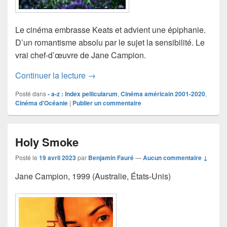
Le cinéma embrasse Keats et advient une épiphanie.
D’un romantisme absolu par le sujet la sensibilité. Le
vrai chef-d’œuvre de Jane Campion.
Bright star
Continuer la lecture
→
Posté dans
- a-z : Index pellicularum
,
Cinéma américain 2001-2020
,
Cinéma d'Océanie
|
Publier un commentaire
Holy Smoke
Posté le
19 avril 2023
par
Benjamin Fauré
—
Aucun commentaire ↓
Jane Campion, 1999 (Australie, États-Unis)