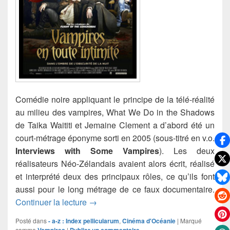
Comédie noire appliquant le principe de la télé-réalité
au milieu des vampires, What We Do in the Shadows
de Taika Waititi et Jemaine Clement a d’abord été un
court-métrage éponyme sorti en 2005 (sous-titré en v.o.
Interviews with Some Vampires
). Les deux
réalisateurs Néo-Zélandais avaient alors écrit, réalisé
et interprété deux des principaux rôles, ce qu’ils font
aussi pour le long métrage de ce faux documentaire.
Vampires en toute intimité (What We D
Continuer la lecture
→
Posté dans
- a-z : Index pellicularum
,
Cinéma d'Océanie
|
Marqué
comme
Vampires
|
Publier un commentaire