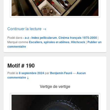
Motif # 192
Continuer la lecture
→
Posté dans
- a-z : Index pellicularum
,
Cinéma français 1975-2000
|
Marqué comme
Escaliers, spirales et abîmes
,
Hitchcock
|
Publier un
commentaire
Motif # 190
Posté le
8 septembre 2024
par
Benjamin Fauré
—
Aucun
commentaire ↓
Vertige de vertige