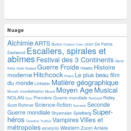
Nuage
Alchimie
ARTS
De Palma
Burton
Chabrol
Coen
DEMY
Escaliers, spirales et
Eastwood
abîmes
Festival des 3 Continents
Gene
Guerre Froide
Histoire
Hawks
Kelly
Godard
Ghibli
Hitchcock
moderne
Le plus beau film
Kitano
Matière géographique
du monde
Linklater
Moyen Age
Musical
mondialisation
Minnelli
Mouret
NOLAN
Première Guerre mondiale
Ridley
Ozon
Reichardt
Seconde
Science-fiction
Scott
Rohmer
Scorsese
Super-
Guerre mondiale
Spielberg
Shyamalan
héros
Villes et
Vampires
Tarantino
Truffaut
métropoles
Western
Zoom Arrière
WENDERS