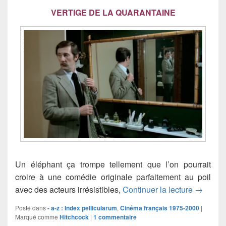
VERTIGE DE LA QUARANTAINE
Un éléphant ça trompe tellement que l’on pourrait
croire à une comédie originale parfaitement au poil
Un élép
avec des acteurs irrésistibles,
Continuer la lecture
→
Posté dans
- a-z : Index pellicularum
,
Cinéma français 1975-2000
|
Marqué comme
Hitchcock
|
1
commentaire