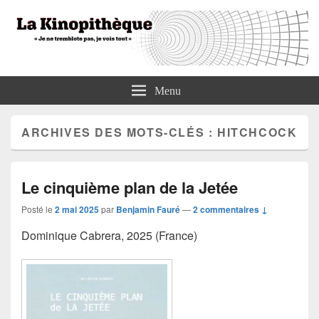
La Kinopithèque
"Je ne tremblote pas, je vois tout"
Menu
ARCHIVES DES MOTS-CLÉS :
HITCHCOCK
Le cinquième plan de la Jetée
Posté le
2 mai 2025
par
Benjamin Fauré
—
2 commentaires ↓
Dominique Cabrera, 2025 (France)