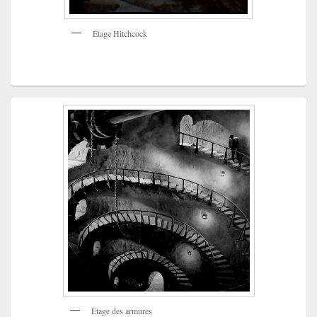
Étage Hitchcock
Étage des armures