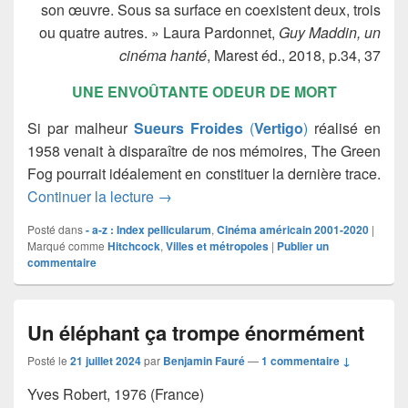
son œuvre. Sous sa surface en coexistent deux, trois
ou quatre autres. » Laura Pardonnet,
Guy Maddin, un
cinéma hanté
, Marest éd., 2018, p.34, 37
UNE ENVOÛTANTE ODEUR DE MORT
Si par malheur
Sueurs Froides
(
Vertigo
)
réalisé en
1958 venait à disparaître de nos mémoires, The Green
Fog pourrait idéalement en constituer la dernière trace.
The Green Fog
Continuer la lecture
→
Posté dans
- a-z : Index pellicularum
,
Cinéma américain 2001-2020
|
Marqué comme
Hitchcock
,
Villes et métropoles
|
Publier un
commentaire
Un éléphant ça trompe énormément
Posté le
21 juillet 2024
par
Benjamin Fauré
—
1 commentaire ↓
Yves Robert, 1976 (France)