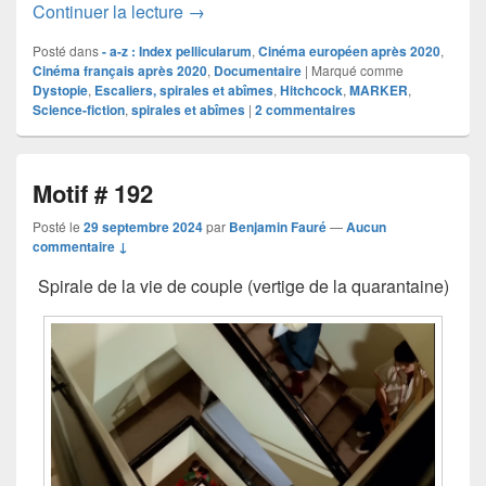
Le cinquième plan de la Jetée
Continuer la lecture
→
Posté dans
- a-z : Index pellicularum
,
Cinéma européen après 2020
,
Cinéma français après 2020
,
Documentaire
|
Marqué comme
Dystopie
,
Escaliers, spirales et abîmes
,
Hitchcock
,
MARKER
,
Science-fiction
,
spirales et abîmes
|
2
commentaires
Motif # 192
Posté le
29 septembre 2024
par
Benjamin Fauré
—
Aucun
commentaire ↓
Spirale de la vie de couple (vertige de la quarantaine)