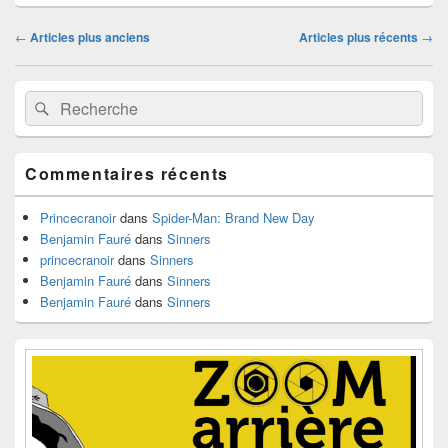
Navigation
←
Articles plus anciens
Articles plus récents
→
dans
les
Zone
articles
Recherche :
Rechercher
principale
de
widget
pour
Commentaires récents
la
barre
latérale
Princecranoir
dans
Spider-Man: Brand New Day
Benjamin Fauré
dans
Sinners
princecranoir
dans
Sinners
Benjamin Fauré
dans
Sinners
Benjamin Fauré
dans
Sinners