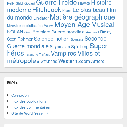
Guerre Froide
Histoire
Hawks
Kelly
Godard
Ghibli
Hitchcock
moderne
Le plus beau film
Kitano
Matière géographique
du monde
Linklater
Moyen Age
Musical
mondialisation
Minnelli
Mouret
NOLAN
Première Guerre mondiale
Ridley
Ozon
Reichardt
Seconde
Science-fiction
Scott
Rohmer
Scorsese
Super-
Guerre mondiale
Spielberg
Shyamalan
héros
Villes et
Vampires
Tarantino
Truffaut
métropoles
Western
Zoom Arrière
WENDERS
Méta
Connexion
Flux des publications
Flux des commentaires
Site de WordPress-FR