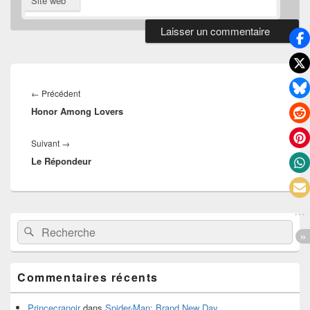
Site web
Navigation
de
Article
←
Précédent
l’article
Honor Among Lovers
précédent :
Article
Suivant
→
Le Répondeur
suivant :
Zone
Recherche :
Rechercher
principale
de
widget
pour
Commentaires récents
la
barre
latérale
Princecranoir
dans
Spider-Man: Brand New Day