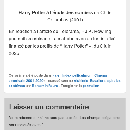
Harry Potter à l’école des sorciers
de Chris
Columbus (2001)
En réaction à l’article de Télérama, « J.K. Rowling
poursuit sa croisade transphobe avec un fonds privé
financé par les profits de “Harry Potter” », du 3 juin
2025
Cet article a été posté dans
- a-z : Index pellicularum
,
Cinéma
américain 2001-2020
et marqué comme
Alchimie
,
Escaliers, spirales
et abîmes
par
Benjamin Fauré
. Enregistrer le
permalien
.
Laisser un commentaire
Votre adresse e-mail ne sera pas publiée.
Les champs obligatoires
sont indiqués avec
*