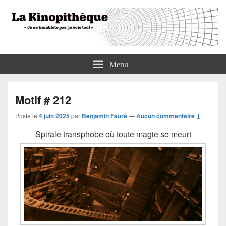
La Kinopithèque
"Je ne tremblote pas, je vois tout"
Menu
Motif # 212
Posté le
4 juin 2025
par
Benjamin Fauré
—
Aucun commentaire ↓
Spirale transphobe où toute magie se meurt