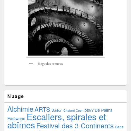
Étage des armures
Nuage
Alchimie
ARTS
De Palma
Burton
Chabrol
Coen
DEMY
Escaliers, spirales et
Eastwood
abîmes
Festival des 3 Continents
Gene