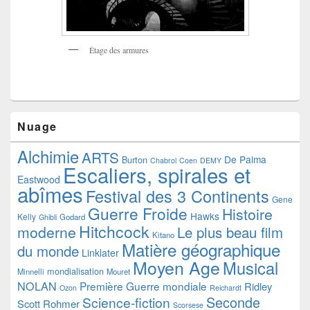
Étage des armures
Nuage
Alchimie
ARTS
De Palma
Burton
Chabrol
Coen
DEMY
Escaliers, spirales et
Eastwood
abîmes
Festival des 3 Continents
Gene
Guerre Froide
Histoire
Hawks
Kelly
Godard
Ghibli
Hitchcock
moderne
Le plus beau film
Kitano
Matière géographique
du monde
Linklater
Moyen Age
Musical
mondialisation
Minnelli
Mouret
NOLAN
Première Guerre mondiale
Ridley
Ozon
Reichardt
Seconde
Science-fiction
Scott
Rohmer
Scorsese