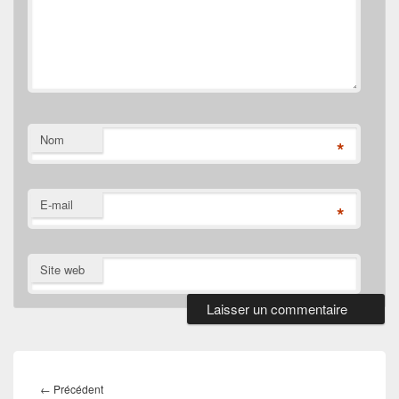
Nom
*
E-mail
*
Site web
Navigation
de
Article
←
Précédent