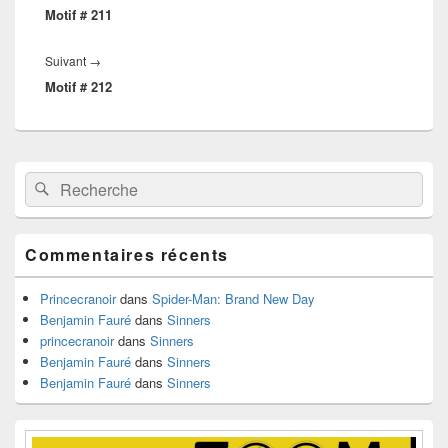
l’article
Motif # 211
précédent :
Article
Suivant
→
Motif # 212
suivant :
Zone
Recherche :
Rechercher
principale
de
widget
pour
Commentaires récents
la
barre
latérale
Princecranoir
dans
Spider-Man: Brand New Day
Benjamin Fauré
dans
Sinners
princecranoir
dans
Sinners
Benjamin Fauré
dans
Sinners
Benjamin Fauré
dans
Sinners