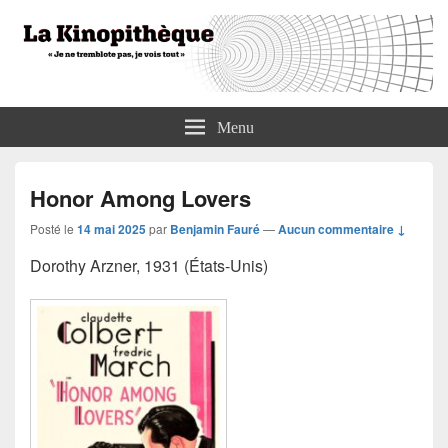
La Kinopithèque
"Je ne tremblote pas, je vois tout"
Menu
Honor Among Lovers
Posté le
14 mai 2025
par
Benjamin Fauré
—
Aucun commentaire ↓
Dorothy Arzner, 1931 (États-Unis)