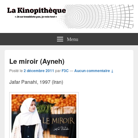
La Kinopithèque
"Je ne tremblote pas, je vois tout"
Menu
Le miroir (Ayneh)
Posté le
2 décembre 2011
par
F3C
—
Aucun commentaire ↓
Jafar Panahi, 1997 (Iran)