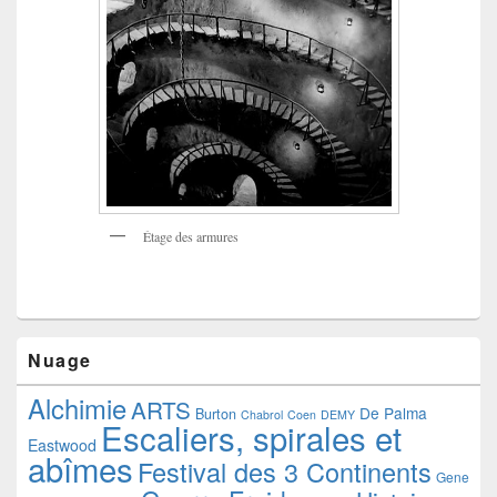
Étage des armures
Nuage
Alchimie
ARTS
De Palma
Burton
Chabrol
Coen
DEMY
Escaliers, spirales et
Eastwood
abîmes
Festival des 3 Continents
Gene