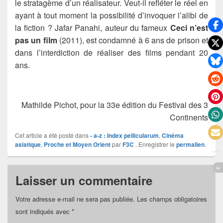
le stratagème d’un réalisateur. Veut-il refléter le réel en
ayant à tout moment la possibilité d’invoquer l’alibi de
la fiction ? Jafar Panahi, auteur du fameux
Ceci n’est
pas un film
(2011), est condamné à 6 ans de prison et
dans l’interdiction de réaliser des films pendant 20
ans.
Mathilde Pichot, pour la 33e édition du Festival des 3
Continents
Cet article a été posté dans
- a-z : Index pellicularum
,
Cinéma
asiatique
,
Proche et Moyen Orient
par
F3C
. Enregistrer le
permalien
.
Laisser un commentaire
Votre adresse e-mail ne sera pas publiée.
Les champs obligatoires
sont indiqués avec
*