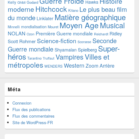
Guerre Froide
Histoire
Hawks
Kelly
Godard
Ghibli
Hitchcock
moderne
Le plus beau film
Kitano
Matière géographique
du monde
Linklater
Moyen Age
Musical
mondialisation
Minnelli
Mouret
NOLAN
Première Guerre mondiale
Ridley
Ozon
Reichardt
Seconde
Science-fiction
Scott
Rohmer
Scorsese
Super-
Guerre mondiale
Spielberg
Shyamalan
héros
Villes et
Vampires
Tarantino
Truffaut
métropoles
Western
Zoom Arrière
WENDERS
Méta
Connexion
Flux des publications
Flux des commentaires
Site de WordPress-FR