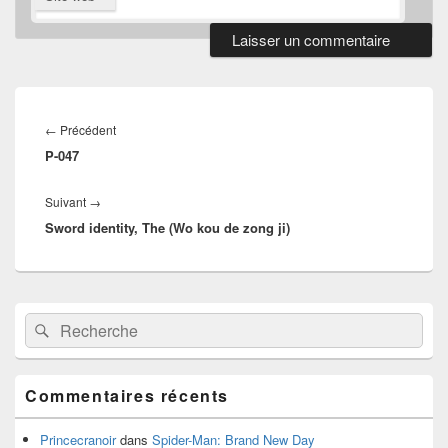
Navigation
de
Article
←
Précédent
l’article
P-047
précédent :
Article
Suivant
→
Sword identity, The (Wo kou de zong ji)
suivant :
Zone
Recherche :
Rechercher
principale
de
widget
pour
Commentaires récents
la
barre
latérale
Princecranoir
dans
Spider-Man: Brand New Day