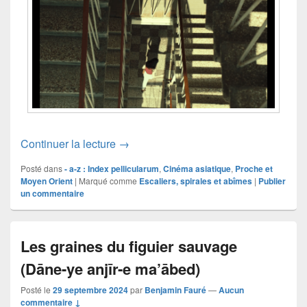
Motif # 210
Continuer la lecture
→
Posté dans
- a-z : Index pellicularum
,
Cinéma asiatique
,
Proche et
Moyen Orient
|
Marqué comme
Escaliers, spirales et abîmes
|
Publier
un commentaire
Les graines du figuier sauvage
(Dāne-ye anjīr-e ma’ābed)
Posté le
29 septembre 2024
par
Benjamin Fauré
—
Aucun
commentaire ↓