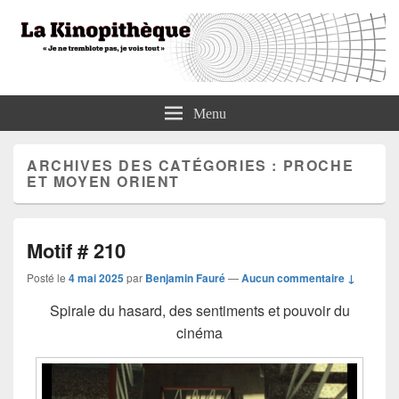
La Kinopithèque
"Je ne tremblote pas, je vois tout"
Menu
ARCHIVES DES CATÉGORIES :
PROCHE
ET MOYEN ORIENT
Motif # 210
Posté le
4 mai 2025
par
Benjamin Fauré
—
Aucun commentaire ↓
Spirale du hasard, des sentiments et pouvoir du
cinéma