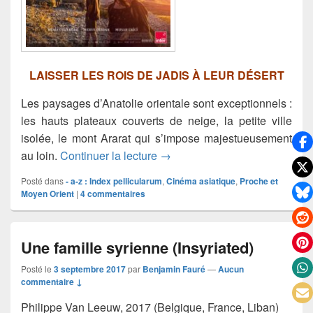
LAISSER LES ROIS DE JADIS À LEUR DÉSERT
Les paysages d’Anatolie orientale sont exceptionnels :
les hauts plateaux couverts de neige, la petite ville
isolée, le mont Ararat qui s’impose majestueusement
Les herbes sèches
au loin.
Continuer la lecture
→
Posté dans
- a-z : Index pellicularum
,
Cinéma asiatique
,
Proche et
Moyen Orient
|
4
commentaires
Une famille syrienne (Insyriated)
Posté le
3 septembre 2017
par
Benjamin Fauré
—
Aucun
commentaire ↓
Philippe Van Leeuw, 2017 (Belgique, France, Liban)