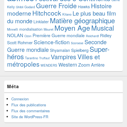
Guerre Froide
Histoire
Hawks
Kelly
Godard
Ghibli
Hitchcock
moderne
Le plus beau film
Kitano
Matière géographique
du monde
Linklater
Moyen Age
Musical
mondialisation
Minnelli
Mouret
NOLAN
Première Guerre mondiale
Ridley
Ozon
Reichardt
Seconde
Science-fiction
Scott
Rohmer
Scorsese
Super-
Guerre mondiale
Spielberg
Shyamalan
héros
Villes et
Vampires
Tarantino
Truffaut
métropoles
Western
Zoom Arrière
WENDERS
Méta
Connexion
Flux des publications
Flux des commentaires
Site de WordPress-FR