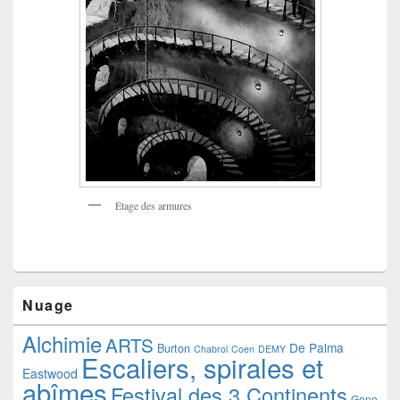
Étage des armures
Nuage
Alchimie
ARTS
De Palma
Burton
Chabrol
Coen
DEMY
Escaliers, spirales et
Eastwood
abîmes
Festival des 3 Continents
Gene