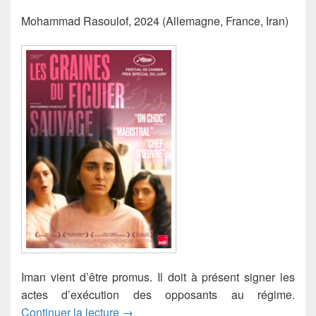
Mohammad Rasoulof, 2024 (Allemagne, France, Iran)
Iman vient d’être promus. Il doit à présent signer les
actes d’exécution des opposants au régime.
Les graines du figuier sauvage (Dāne-
Continuer la lecture
→