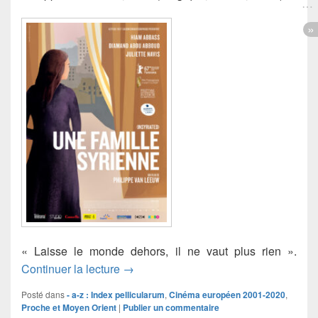
« Laisse le monde dehors, il ne vaut plus rien ».
Une famille syrienne (Insyriated)
Continuer la lecture
→
Posté dans
- a-z : Index pellicularum
,
Cinéma européen 2001-2020
,
Proche et Moyen Orient
|
Publier un commentaire