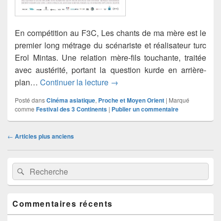
En compétition au F3C, Les chants de ma mère est le
premier long métrage du scénariste et réalisateur turc
Erol Mintas. Une relation mère-fils touchante, traitée
avec austérité, portant la question kurde en arrière-
Les chants de ma mère
plan…
Continuer la lecture
→
Posté dans
Cinéma asiatique
,
Proche et Moyen Orient
|
Marqué
comme
Festival des 3 Continents
|
Publier un commentaire
Navigation
←
Articles plus anciens
dans
les
Zone
articles
Recherche :
Rechercher
principale
de
widget
pour
Commentaires récents
la
barre