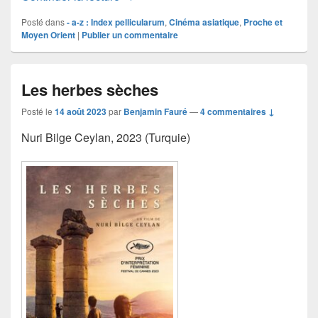
Posté dans
- a-z : Index pellicularum
,
Cinéma asiatique
,
Proche et
Moyen Orient
|
Publier un commentaire
Les herbes sèches
Posté le
14 août 2023
par
Benjamin Fauré
—
4 commentaires ↓
Nuri Bilge Ceylan, 2023 (Turquie)