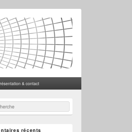
résentation & contact
:
ercher
taires récents