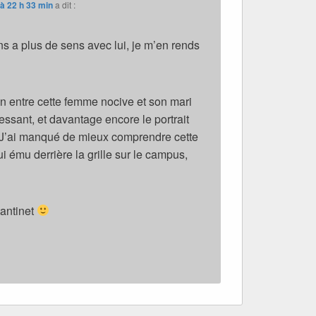
 à 22 h 33 min
a dit :
s a plus de sens avec lui, je m’en rends
ion entre cette femme nocive et son mari
ressant, et davantage encore le portrait
 J’ai manqué de mieux comprendre cette
ui ému derrière la grille sur le campus,
tantinet