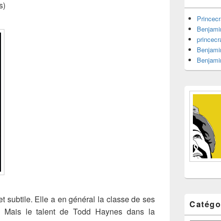
barre
s)
latérale
Princecr
Benjami
princecr
Benjami
Benjami
et subtile. Elle a en général la classe de ses
Catégo
re. Mais le talent de Todd Haynes dans la