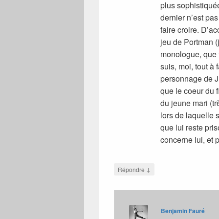
plus sophistiquée
dernier n’est pas
faire croire. D’
jeu de Portman (
monologue, que t
suis, moi, tout à 
personnage de Ju
que le coeur du 
du jeune mari (t
lors de laquelle 
que lui reste pri
concerne lui, et
↓
Répondre
Benjamin Fauré