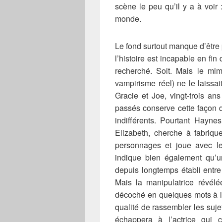
scène le peu qu’il y a à voir 
monde.
Le fond surtout manque d’être 
l’histoire est incapable en fi
recherché. Soit. Mais le mim
vampirisme réel) ne le laissai
Gracie et Joe, vingt-trois a
passés conserve cette façon d
indifférents. Pourtant Hayn
Elizabeth, cherche à fabrique
personnages et joue avec l
indique bien également qu’u
depuis longtemps établi entre
Mais la manipulatrice révélée
décoché en quelques mots à la 
qualité de rassembler les sujets
échappera à l’actrice qui 