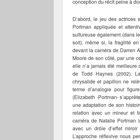
conception du récit peine à donn
D’abord, le jeu des actrices e
Portman appliquée et attent
sulfureuse également (dans le
soit), même si, la fragilité e
devant la caméra de Darren 
Moore de son côté, par une ce
elle n’a jamais été meilleur
de Todd Haynes (2002). La
chrysalide et papillon ne relè
terme d’analogie pour figure
(Elizabeth -Portman- s’apprête
une adaptation de son histoi
relation avec un mineur et f
caméra de Natalie Portman i
avec un drôle d’effet miroi
L’approche réflexive nous per