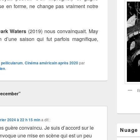
se en forme, ne change pas vraiment notre
ark Waters
(2019) nous convainquait. May
 d’une saison qui fut parfois magnifique,
x pellicularum
,
Cinéma américain après 2020
par
ien
.
É
December”
rier 2024 à 22 h 15 min
a dit :
es guère convaincu. Je suis d’accord sur le
Nuage
 convoque une mise en scène qui est un peu