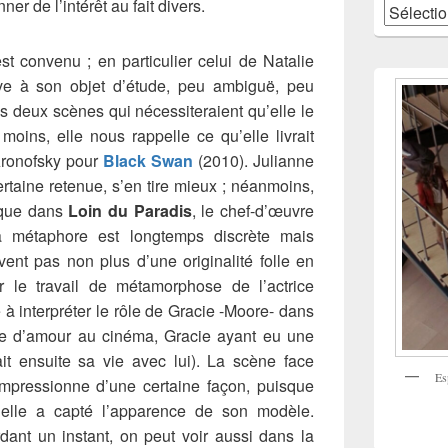
er de l’intérêt au fait divers.
Catégories
st convenu ; en particulier celui de Natalie
ive à son objet d’étude, peu ambiguë, peu
s deux scènes qui nécessiteraient qu’elle le
n moins, elle nous rappelle ce qu’elle livrait
Aronofsky pour
Black Swan
(2010). Julianne
rtaine retenue, s’en tire mieux ; néanmoins,
e que dans
Loin du Paradis
, le chef-d’œuvre
 métaphore est longtemps discrète mais
vent pas non plus d’une originalité folle en
r le travail de métamorphose de l’actrice
 à interpréter le rôle de Gracie -Moore- dans
re d’amour au cinéma, Gracie ayant eu une
ait ensuite sa vie avec lui). La scène face
Es
mpressionne d’une certaine façon, puisque
r elle a capté l’apparence de son modèle.
dant un instant, on peut voir aussi dans la