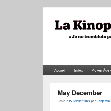
La Kinopithèq
"Je ne tremblote pas, je vois tout"
Menu
Accueil
Index
Moyen Âge 
principal
May December
Posté le
27 février 2024
par
Benjamin 