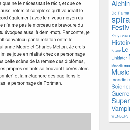
Alchi
 que ne le nécessitait le récit, et que ce
 aussi retors et complexe qu’il voudrait le
De Palma
spir
accord également avec le niveau moyen du
je n’aime pas le morceau de bravoure du
Festiv
u évoques aussi à demi-mot). Par contre, je
Kelly
Ghibli
fait convaincu par la relation entre le
Histoi
lianne Moore et Charles Melton. Je crois
Le
Kitano
film se joue en réalité chez ce personnage
Linklater
rès belle scène de la remise des diplômes,
mon
Minnelli
ses propres enfants se trouvent libérés alors
Music
sonnier) et la métaphore des papillons le
mondiale
 pas le personnage de Portman.
Science
Guerre
Super
Vampi
WENDERS