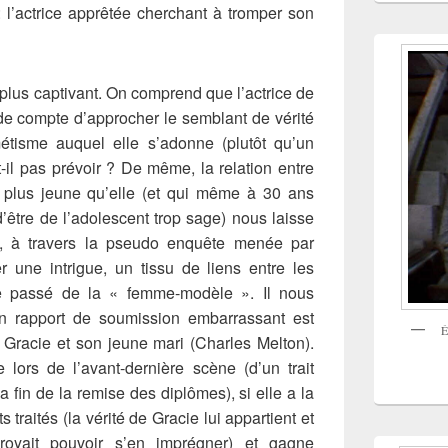
: l’actrice apprêtée cherchant à tromper son
plus captivant. On comprend que l’actrice de
n de compte d’approcher le semblant de vérité
étisme auquel elle s’adonne (plutôt qu’un
t-il pas prévoir ? De même, la relation entre
ns plus jeune qu’elle (et qui même à 30 ans
’être de l’adolescent trop sage) nous laisse
es, à travers la pseudo enquête menée par
r une intrigue, un tissu de liens entre les
e passé de la « femme-modèle ». Il nous
n rapport de soumission embarrassant est
É
 Gracie et son jeune mari (Charles Melton).
 lors de l’avant-dernière scène (d’un trait
fin de la remise des diplômes), si elle a la
 traités (la vérité de Gracie lui appartient et
croyait pouvoir s’en imprégner) et gagne