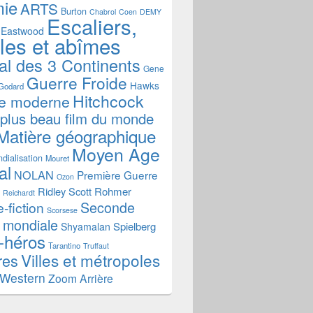
mie
ARTS
Burton
Chabrol
Coen
DEMY
Escaliers,
Eastwood
ales et abîmes
al des 3 Continents
Gene
Guerre Froide
Hawks
Godard
Hitchcock
re moderne
 plus beau film du monde
Matière géographique
Moyen Age
dialisation
Mouret
al
NOLAN
Première Guerre
Ozon
Ridley Scott
Rohmer
Reichardt
Seconde
-fiction
Scorsese
 mondiale
Spielberg
Shyamalan
-héros
Tarantino
Truffaut
Villes et métropoles
res
Western
Zoom Arrière