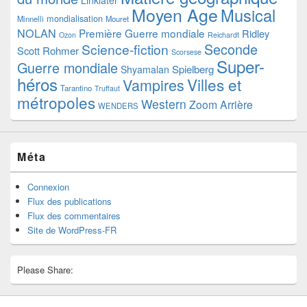
Moyen Age
Musical
mondialisation
Minnelli
Mouret
NOLAN
Première Guerre mondiale
Ridley
Ozon
Reichardt
Seconde
Science-fiction
Scott
Rohmer
Scorsese
Super-
Guerre mondiale
Spielberg
Shyamalan
héros
Villes et
Vampires
Tarantino
Truffaut
métropoles
Western
Zoom Arrière
WENDERS
Méta
Connexion
Flux des publications
Flux des commentaires
Site de WordPress-FR
Please Share: