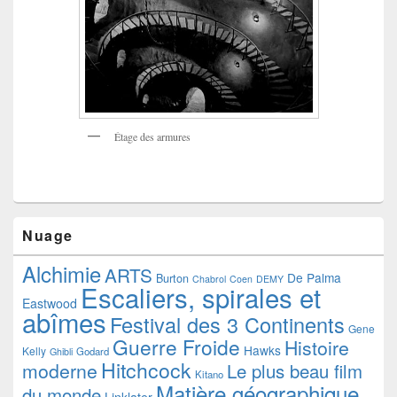
Étage des armures
Nuage
Alchimie
ARTS
De Palma
Burton
Chabrol
Coen
DEMY
Escaliers, spirales et
Eastwood
abîmes
Festival des 3 Continents
Gene
Guerre Froide
Histoire
Hawks
Kelly
Godard
Ghibli
Hitchcock
moderne
Le plus beau film
Kitano
Matière géographique
du monde
Linklater