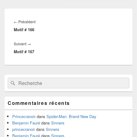
Navigation
de
Article
←
Précédent
l’article
Motif # 166
précédent :
Article
Suivant
→
Motif # 167
suivant :
Zone
Recherche :
Rechercher
principale
de
widget
pour
Commentaires récents
la
barre
latérale
Princecranoir
dans
Spider-Man: Brand New Day
Benjamin Fauré
dans
Sinners
princecranoir
dans
Sinners
Benjamin Fauré
dans
Sinners