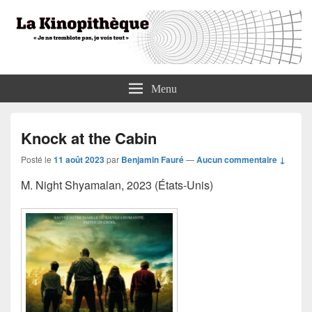
La Kinopithèque
"Je ne tremblote pas, je vois tout"
Menu
Knock at the Cabin
Posté le
11 août 2023
par
Benjamin Fauré
—
Aucun commentaire ↓
M. Night Shyamalan, 2023 (États-Unis)