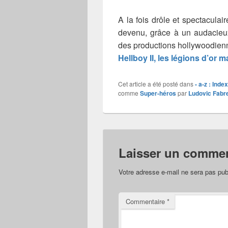
A la fois drôle et spectaculai
devenu, grâce à un audacieu
des productions hollywoodienne
Hellboy II, les légions d’or 
Cet article a été posté dans
- a-z : Inde
comme
Super-héros
par
Ludovic Fabr
Laisser un commen
Votre adresse e-mail ne sera pas pub
Commentaire
*