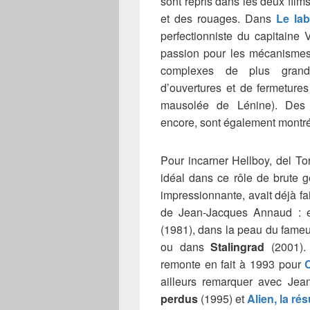
sont repris dans les deux fil
et des rouages. Dans
Le la
perfectionniste du capitaine
passion pour les mécanismes 
complexes de plus grand
d’ouvertures et de fermeture
mausolée de Lénine). Des 
encore, sont également montr
Pour incarner Hellboy, del To
idéal dans ce rôle de brute ge
impressionnante, avait déjà fa
de Jean-Jacques Annaud :
(1981), dans la peau du fame
ou dans
Stalingrad
(2001). 
remonte en fait à 1993 pour
ailleurs remarquer avec Jea
perdus
(1995) et
Alien, la ré