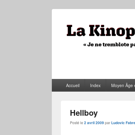
La Kinopithèq
"Je ne tremblote pas, je vois tout"
Menu
Accueil
Index
Moyen Âge 
principal
Hellboy
Posté le
2 avril 2009
par
Ludovic Fabr