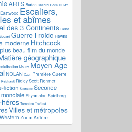
mie
ARTS
Burton
Chabrol
Coen
DEMY
Escaliers,
Eastwood
ales et abîmes
al des 3 Continents
Gene
Guerre Froide
Hawks
Godard
Hitchcock
re moderne
 plus beau film du monde
Matière géographique
Moyen Age
dialisation
Mouret
al
NOLAN
Première Guerre
Ozon
Ridley Scott
Rohmer
Reichardt
Seconde
-fiction
Scorsese
 mondiale
Spielberg
Shyamalan
-héros
Tarantino
Truffaut
Villes et métropoles
res
Western
Zoom Arrière