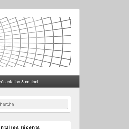
résentation & contact
:
ercher
taires récents