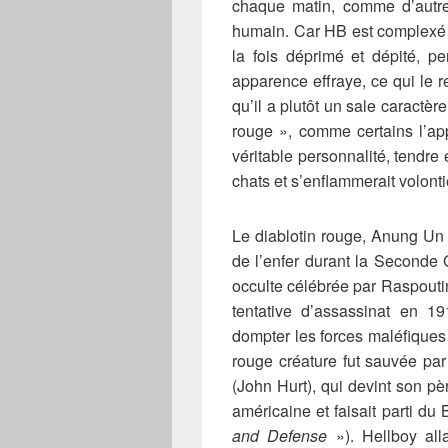
chaque matin, comme d’autres
humain. Car HB est complexé 
la fois déprimé et dépité, p
apparence effraye, ce qui le r
qu’il a plutôt un sale caractèr
rouge », comme certains l’ap
véritable personnalité, tendr
chats et s’enflammerait volont
Le diablotin rouge, Anung Un
de l’enfer durant la Seconde
occulte célébrée par Raspoutin
tentative d’assassinat en 1
dompter les forces maléfiques 
rouge créature fut sauvée par
(John Hurt), qui devint son pèr
américaine et faisait parti du
and Defense
»). Hellboy alla