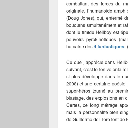
combattant des forces du m
originale, l’humanoïde amph
(Doug Jones), qui, enfermé d
bouquins simultanément et raff
dont le timide Hellboy est é
pouvoirs pyrokinétiques (ma
humaine des
4 fantastiques
!)
Ce que j’apprécie dans Hellb
suivant, c’est le ton volonta
si plus développé dans le n
2008) et une certaine poésie.
super-héros tourné au premi
blastage, des explosions en c
Certes, ce long métrage appo
mais la personnalité bien singu
de Guillermo del Toro font de H