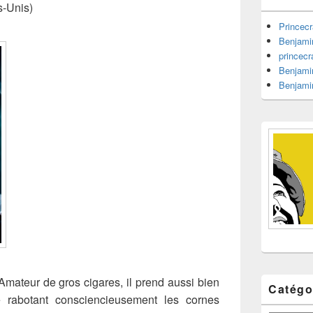
barre
s-Unis)
latérale
Princecr
Benjami
princecr
Benjami
Benjami
Amateur de gros cigares, il prend aussi bien
Catégo
rabotant consciencieusement les cornes