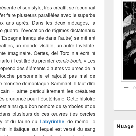
ésente et son style, très créatif, se reconnaît
t faire plusieurs parallèles avec le superbe
ux ans après. Dans les deux métrages, la
 de guerre, l’évocation de régimes dictatoriaux
, l’Espagne franquiste dans l’autre) se mêlent
éalités, un monde visible, un autre invisible,
e imaginaire. Certes, del Toro n’a écrit ni
nario (il est tiré du premier
comic-book
, « Les
t reprend des éléments d’autres volumes de la
touche personnelle et rajouté pas mal de
 monstre démoniaque Sammael. Il faut dire
É
ain » aime particulièrement les créatures
ès prononcé pour l’ésotérisme. Cette histoire
’est ainsi que bon nombre de symboles et de
dans plusieurs de ces œuvres (les cercles
oy et du faune du
Labyrinthe
, de même, le
Nuage
emin initiatique sur lequel est versé du sang