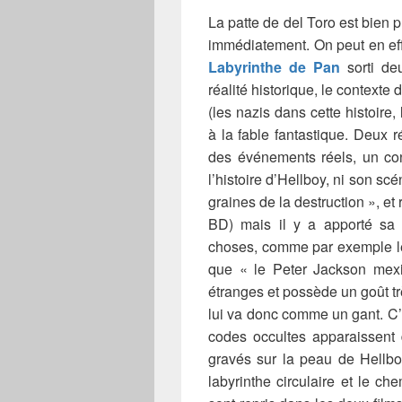
La patte de del Toro est bien pr
immédiatement. On peut en effe
Labyrinthe de Pan
sorti de
réalité historique, le contexte
(les nazis dans cette histoire
à la fable fantastique. Deux r
des événements réels, un cont
l’histoire d’Hellboy, ni son scé
graines de la destruction », e
BD) mais il y a apporté sa 
choses, comme par exemple le
que « le Peter Jackson mexic
étranges et possède un goût tr
lui va donc comme un gant. C
codes occultes apparaissent 
gravés sur la peau de Hellb
labyrinthe circulaire et le ch