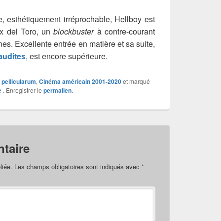
re, esthétiquement irréprochable, Hellboy est
x del Toro, un
blockbuster
à contre-courant
s. Excellente entrée en matière et sa suite,
maudites
, est encore supérieure.
x pellicularum
,
Cinéma américain 2001-2020
et marqué
e
. Enregistrer le
permalien
.
taire
liée.
Les champs obligatoires sont indiqués avec
*