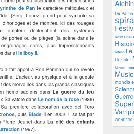
ms). Idem pour sa fascination des mécanismes
Alchi
byrinthe de Pan
le caractère méticuleux et
De Palma
 Vidal (Sergi Lopez) prend pour symbole sa
spir
d’horloges et de montres. Ici des rouages
Festiv
e ampleur déclenchent des systèmes
Kelly
s de portes ou de pièges (la scène dans le
Ghibli
Histoi
engrenages dorés, plus impressionnants
Le
és dans
Hellboy II
.
Kitano
Linklater
mon
Minnelli
ro a fait appel à Ron Perlman qui se révèle
Music
ntille. L’acteur, au physique et à la gueule
mondiale
it des merveilles dans les grands classiques
Science
 en homo sapiens dans
La guerre du feu
Guerre
ux Salvatore dans
Le nom de la rose
(1986)
Super
Sa première collaboration avec del Toro
Vampi
Cronos
, puis
Blade II
en 2002. Il se fait par
WENDERS
n-Pierre Jeunet dans
La cité des enfants
surrection
(1997).