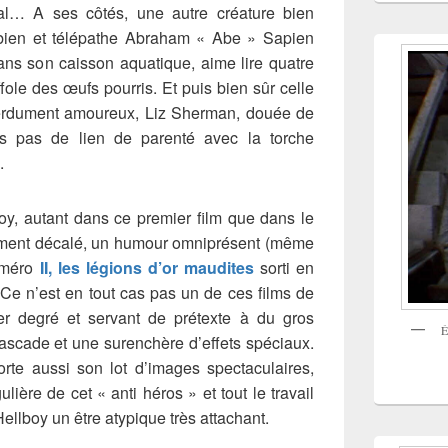
al… A ses côtés, une autre créature bien
ibien et télépathe Abraham « Abe » Sapien
ans son caisson aquatique, aime lire quatre
ole des œufs pourris. Et puis bien sûr celle
perdument amoureux, Liz Sherman, douée de
is pas de lien de parenté avec la torche
.
oy, autant dans ce premier film que dans le
irement décalé, un humour omniprésent (même
uméro
II, les légions d’or maudites
sorti en
 Ce n’est en tout cas pas un de ces films de
er degré et servant de prétexte à du gros
É
ascade et une surenchère d’effets spéciaux.
rte aussi son lot d’images spectaculaires,
lière de cet « anti héros » et tout le travail
ellboy un être atypique très attachant.