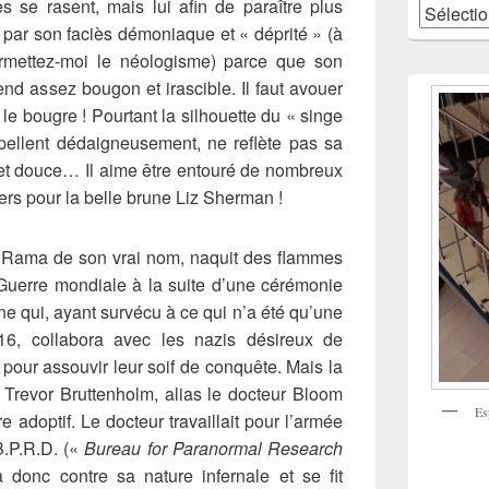
 se rasent, mais lui afin de paraître plus
Catégories
par son faciès démoniaque et « déprité » (à
ermettez-moi le néologisme) parce que son
end assez bougon et irascible. Il faut avouer
e le bougre !
Pourtant la silhouette du « singe
pellent dédaigneusement, ne reflète pas sa
e et douce… Il aime être entouré de nombreux
iers pour la belle brune Liz Sherman !
 Rama de son vrai nom, naquit des flammes
 Guerre mondiale à la suite d’une cérémonie
e qui, ayant survécu à ce qui n’a été qu’une
916, collabora avec les nazis désireux de
pour assouvir leur soif de conquête. Mais la
 Trevor Bruttenholm, alias le docteur Bloom
Es
e adoptif. Le docteur travaillait pour l’armée
 B.P.R.D. («
Bureau for Paranormal Research
 donc contre sa nature infernale et se fit