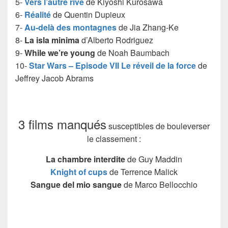
5-
Vers l’autre rive
de Kiyoshi Kurosawa
6-
Réalité
de Quentin Dupieux
7-
Au-delà des montagnes
de Jia Zhang-Ke
8-
La isla minima
d’Alberto Rodriguez
9-
While we’re young
de Noah Baumbach
10-
Star Wars – Episode VII Le réveil de la force
de
Jeffrey Jacob Abrams
3 films manqués
susceptibles de bouleverser
le classement :
La chambre interdite
de Guy Maddin
Knight of cups
de Terrence Malick
Sangue del mio sangue
de Marco Bellocchio