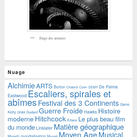
Étage des armures
Nuage
Alchimie
ARTS
De Palma
Burton
Chabrol
Coen
DEMY
Escaliers, spirales et
Eastwood
abîmes
Festival des 3 Continents
Gene
Guerre Froide
Histoire
Hawks
Kelly
Godard
Ghibli
Hitchcock
moderne
Le plus beau film
Kitano
Matière géographique
du monde
Linklater
Moyen Age
Musical
mondialisation
Minnelli
Mouret