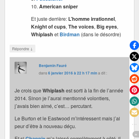
10.
American sniper
Et juste derrière:
L’homme irrationnel
,
Knight of cups
,
The voices
,
Big eyes
,
Whiplash
et
Birdman
(dans le désordre)
↓
Répondre
Benjamin Fauré
dans
6 janvier 2016 à 22 h 17 min
a dit :
Je crois que
Whiplash
est sorti à la fin de l’année
2014. Sinon je l’aurai mentionné volontiers,
j’avais bien aimé, c’est… percutant.
Le Burton et le Eastwood m’intéressent mais j’ai
peur d’être à nouveau déçu.
Et si
Chappie
m’a laissé complètement à côté, il