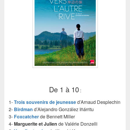
De 1 à 10
:
1-
Trois souvenirs de jeunesse
d’Arnaud Desplechin
2-
Birdman
d’Alejandro González Iñárritu
3-
Foxcatcher
de Bennett Miller
4-
Marguerite et Julien
de Valérie Donzelli