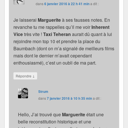
dans
6 janvier 2016 à 22 h 41 min
a dit :
Je laisserai
Marguerite
à ses fausses notes. En
revanche tu me rappelles qu’il me voir
Inherent
Vice
très vite !
Taxi Teheran
aurait dû quant à lui
rejoindre mon top 10 et prendre la place du
Baumbach (dont on m’a signalé de meilleurs films
mais dont le dernier m’avait cependant
enthousiasmé), c’est un oubli de ma part.
↓
Répondre
Strum
dans
7 janvier 2016 à 10 h 35 min
a dit :
Hello, J’ai trouvé que
Marguerite
était une
belle reconstitution historique et une