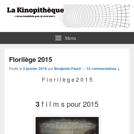
La Kinopithèque
"Je ne tremblote pas, je vois tout"
Menu
Florilège 2015
Posté le
5 janvier 2016
par
Benjamin Fauré
—
15 commentaires ↓
F l o r i l è g e 2 0 1 5
f i l m s pour 2015
3