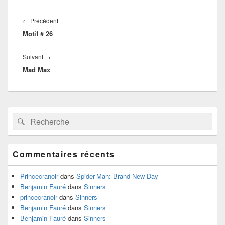
Navigation
de
Article
←
Précédent
l’article
Motif # 26
précédent :
Article
Suivant
→
Mad Max
suivant :
Zone
Recherche :
Rechercher
principale
de
widget
pour
Commentaires récents
la
barre
latérale
Princecranoir
dans
Spider-Man: Brand New Day
Benjamin Fauré
dans
Sinners
princecranoir
dans
Sinners
Benjamin Fauré
dans
Sinners
Benjamin Fauré
dans
Sinners