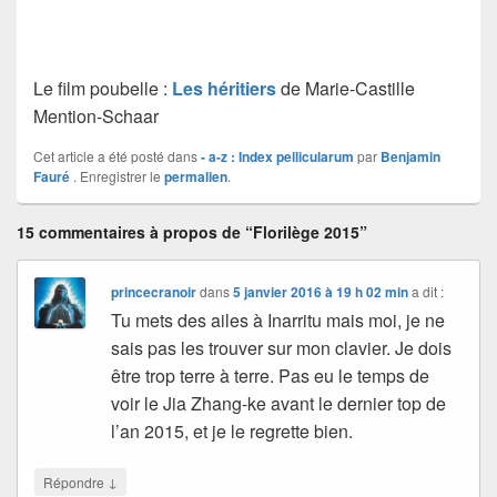
Le film poubelle :
Les héritiers
de Marie-Castille
Mention-Schaar
Cet article a été posté dans
- a-z : Index pellicularum
par
Benjamin
Fauré
. Enregistrer le
permalien
.
15 commentaires à propos de “Florilège 2015”
princecranoir
dans
5 janvier 2016 à 19 h 02 min
a dit :
Tu mets des ailes à Inarritu mais moi, je ne
sais pas les trouver sur mon clavier. Je dois
être trop terre à terre. Pas eu le temps de
voir le Jia Zhang-ke avant le dernier top de
l’an 2015, et je le regrette bien.
↓
Répondre