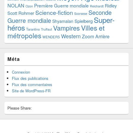
NOLAN
Première Guerre mondiale
Ridley
Ozon
Reichardt
Seconde
Science-fiction
Scott
Rohmer
Scorsese
Super-
Guerre mondiale
Spielberg
Shyamalan
héros
Villes et
Vampires
Tarantino
Truffaut
métropoles
Western
Zoom Arrière
WENDERS
Méta
Connexion
Flux des publications
Flux des commentaires
Site de WordPress-FR
Please Share: