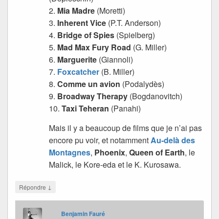
2.
Mia Madre
(Moretti)
3.
Inherent Vice
(P.T. Anderson)
4.
Bridge of Spies
(Spielberg)
5.
Mad Max Fury Road
(G. Miller)
6.
Marguerite
(Giannoli)
7.
Foxcatcher
(B. Miller)
8.
Comme un avion
(Podalydès)
9.
Broadway Therapy
(Bogdanovitch)
10.
Taxi Teheran
(Panahi)
Mais il y a beaucoup de films que je n’ai pas
encore pu voir, et notamment
Au-delà des
Montagnes
,
Phoenix
,
Queen of Earth
, le
Malick, le Kore-eda et le K. Kurosawa.
↓
Répondre
Benjamin Fauré