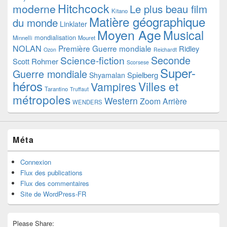
Hitchcock
moderne
Le plus beau film
Kitano
Matière géographique
du monde
Linklater
Moyen Age
Musical
mondialisation
Minnelli
Mouret
NOLAN
Première Guerre mondiale
Ridley
Ozon
Reichardt
Seconde
Science-fiction
Scott
Rohmer
Scorsese
Super-
Guerre mondiale
Spielberg
Shyamalan
héros
Villes et
Vampires
Tarantino
Truffaut
métropoles
Western
Zoom Arrière
WENDERS
Méta
Connexion
Flux des publications
Flux des commentaires
Site de WordPress-FR
Please Share: