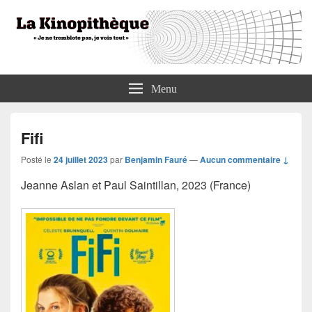
La Kinopithèque
"Je ne tremblote pas, je vois tout"
Menu
Fifi
Posté le
24 juillet 2023
par
Benjamin Fauré
—
Aucun commentaire ↓
Jeanne Aslan et Paul Saintillan, 2023 (France)