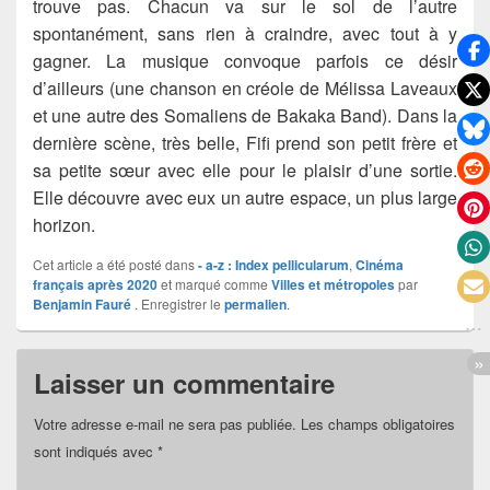
trouve pas. Chacun va sur le sol de l’autre
spontanément, sans rien à craindre, avec tout à y
gagner. La musique convoque parfois ce désir
d’ailleurs (une chanson en créole de Mélissa Laveaux
et une autre des Somaliens de Bakaka Band). Dans la
dernière scène, très belle, Fifi prend son petit frère et
sa petite sœur avec elle pour le plaisir d’une sortie.
Elle découvre avec eux un autre espace, un plus large
horizon.
Cet article a été posté dans
- a-z : Index pellicularum
,
Cinéma
français après 2020
et marqué comme
Villes et métropoles
par
Benjamin Fauré
. Enregistrer le
permalien
.
Laisser un commentaire
Votre adresse e-mail ne sera pas publiée.
Les champs obligatoires
sont indiqués avec
*