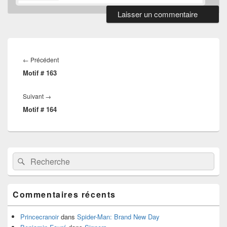
Navigation
de
Article
←
Précédent
l’article
Motif # 163
précédent :
Article
Suivant
→
Motif # 164
suivant :
Zone
Recherche :
Rechercher
principale
de
widget
pour
Commentaires récents
la
barre
latérale
Princecranoir
dans
Spider-Man: Brand New Day