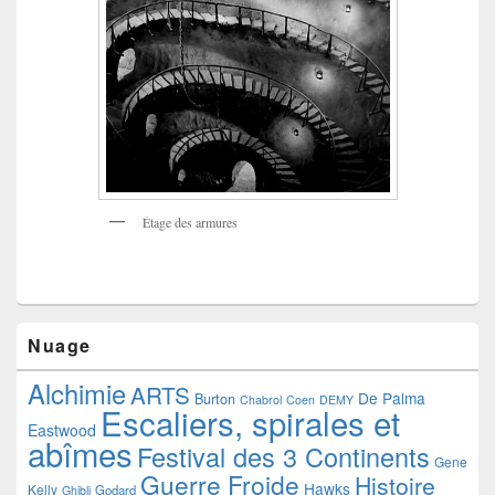
Étage des armures
Nuage
Alchimie
ARTS
De Palma
Burton
Chabrol
Coen
DEMY
Escaliers, spirales et
Eastwood
abîmes
Festival des 3 Continents
Gene
Guerre Froide
Histoire
Hawks
Kelly
Godard
Ghibli