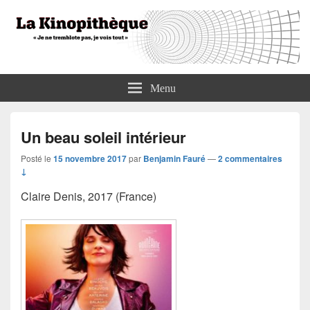
La Kinopithèque
"Je ne tremblote pas, je vois tout"
Menu
Un beau soleil intérieur
Posté le
15 novembre 2017
par
Benjamin Fauré
—
2 commentaires
↓
Claire Denis, 2017 (France)