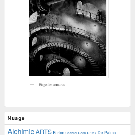
Étage des armures
Nuage
Alchimie
ARTS
De Palma
Burton
Chabrol
Coen
DEMY