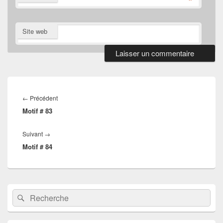
*
Site web
Navigation
de
Article
←
Précédent
l’article
Motif # 83
précédent :
Article
Suivant
→
Motif # 84
suivant :
Zone
Recherche :
Rechercher
principale
de
widget