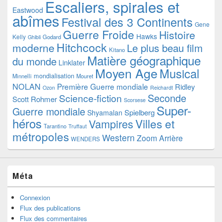
Escaliers, spirales et
Eastwood
abîmes
Festival des 3 Continents
Gene
Guerre Froide
Histoire
Hawks
Kelly
Godard
Ghibli
Hitchcock
moderne
Le plus beau film
Kitano
Matière géographique
du monde
Linklater
Moyen Age
Musical
mondialisation
Minnelli
Mouret
NOLAN
Première Guerre mondiale
Ridley
Ozon
Reichardt
Seconde
Science-fiction
Scott
Rohmer
Scorsese
Super-
Guerre mondiale
Spielberg
Shyamalan
héros
Villes et
Vampires
Tarantino
Truffaut
métropoles
Western
Zoom Arrière
WENDERS
Méta
Connexion
Flux des publications
Flux des commentaires