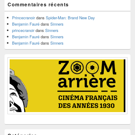
pour
Commentaires récents
la
barre
latérale
Princecranoir
dans
Spider-Man: Brand New Day
Benjamin Fauré
dans
Sinners
princecranoir
dans
Sinners
Benjamin Fauré
dans
Sinners
Benjamin Fauré
dans
Sinners