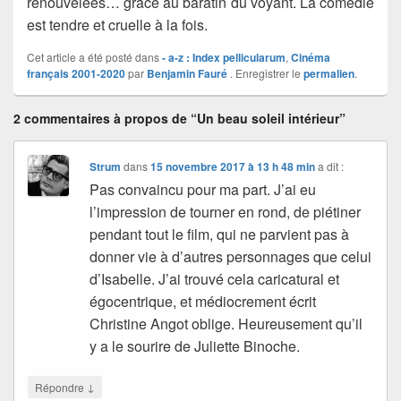
renouvelées… grâce au baratin du voyant. La comédie
est tendre et cruelle à la fois.
Cet article a été posté dans
- a-z : Index pellicularum
,
Cinéma
français 2001-2020
par
Benjamin Fauré
. Enregistrer le
permalien
.
2 commentaires à propos de “Un beau soleil intérieur”
Strum
dans
15 novembre 2017 à 13 h 48 min
a dit :
Pas convaincu pour ma part. J’ai eu
l’impression de tourner en rond, de piétiner
pendant tout le film, qui ne parvient pas à
donner vie à d’autres personnages que celui
d’Isabelle. J’ai trouvé cela caricatural et
égocentrique, et médiocrement écrit
Christine Angot oblige. Heureusement qu’il
y a le sourire de Juliette Binoche.
↓
Répondre