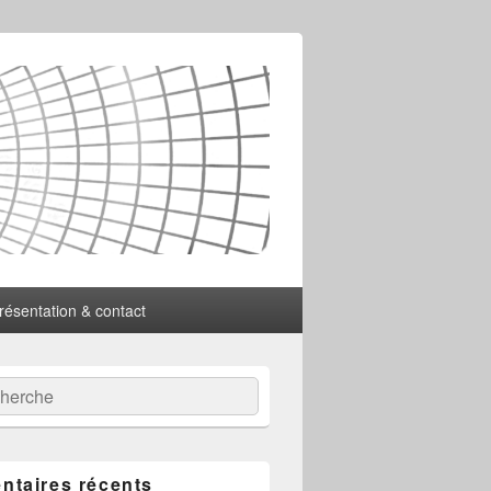
résentation & contact
:
ercher
taires récents