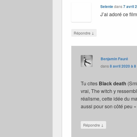
Selenie
dans
7 avril 
J’ai adoré ce fil
↓
Répondre
Benjamin Fauré
dans
8 avril 2020 à 8
Tu cites
Black death
(Smit
vrai, The witch y ressembl
réalisme, cette idée du ma
aussi pour son côté peu «
↓
Répondre