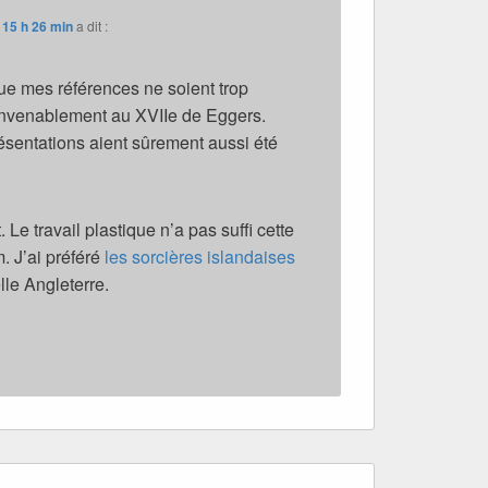
 15 h 26 min
a dit :
que mes références ne soient trop
onvenablement au XVIIe de Eggers.
sentations aient sûrement aussi été
t. Le travail plastique n’a pas suffi cette
m. J’ai préféré
les sorcières islandaises
lle Angleterre.