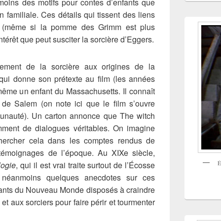
 moins des motifs pour contes d’enfants que
 familiale. Ces détails qui tissent des liens
es (même si la pomme des Grimm est plus
intérêt que peut susciter la sorcière d’Eggers.
cement de la sorcière aux origines de la
 qui donne son prétexte au film (les années
même un enfant du Massachusetts. Il connaît
 de Salem (on note ici que le film s’ouvre
unauté). Un carton annonce que The witch
mment de dialogues véritables. On imagine
 chercher cela dans les comptes rendus de
 témoignages de l’époque. Au XIXe siècle,
É
ogie
, qui il est vrai traite surtout de l’Écosse
te néanmoins quelques anecdotes sur ces
ndants du Nouveau Monde disposés à craindre
 et aux sorciers pour faire périr et tourmenter