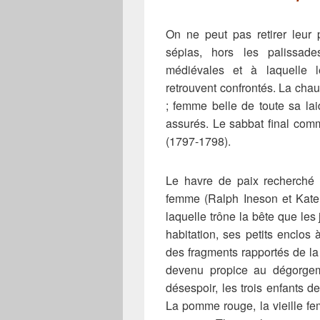
On ne peut pas retirer leur
sépias, hors les palissad
médiévales
et à laquelle 
retrouvent confrontés. La chau
; femme belle de toute sa la
assurés. Le sabbat final co
(1797-1798).
Le havre de paix recherché p
femme (Ralph Ineson et Kate 
laquelle trône la bête que l
habitation, ses petits enclos
des fragments rapportés de la
devenu propice au dégorgem
désespoir, les trois enfants d
La pomme rouge, la vieille fe