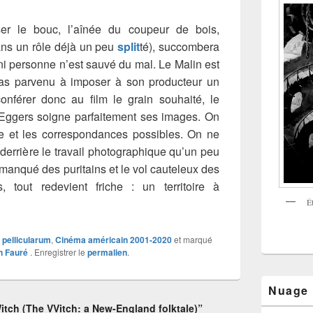
er le bouc, l’aînée du coupeur de bois,
ns un rôle déjà un peu
split
té), succombera
i personne n’est sauvé du mal. Le Malin est
pas parvenu à imposer à son producteur un
conférer donc au film le grain souhaité, le
Eggers soigne parfaitement ses images. On
e et les correspondances possibles. On ne
s derrière le travail photographique qu’un peu
t manqué des puritains et le vol cauteleux des
 tout redevient friche : un territoire à
É
x pellicularum
,
Cinéma américain 2001-2020
et marqué
n Fauré
. Enregistrer le
permalien
.
Nuage
tch (The VVitch: a New-England folktale)”