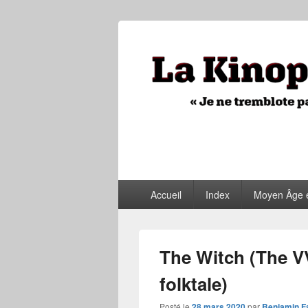
La Kinopithèq
"Je ne tremblote pas, je vois tout"
Menu
Accueil
Index
Moyen Âge 
principal
The Witch (The V
folktale)
Posté le
28 mars 2020
par
Benjamin F