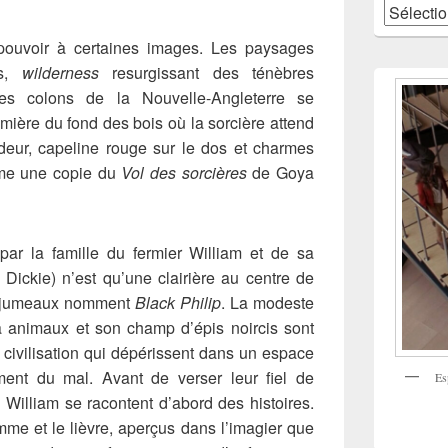
Catégories
 pouvoir à certaines images. Les paysages
es,
wilderness
resurgissant des ténèbres
les colons de la Nouvelle-Angleterre se
mière du fond des bois où la sorcière attend
ideur, capeline rouge sur le dos et charmes
mme une copie du
Vol des sorcières
de Goya
ar la famille du fermier William et de sa
Dickie) n’est qu’une clairière au centre de
es jumeaux nomment
Black Philip
. La modeste
 à animaux et son champ d’épis noircis sont
 civilisation qui dépérissent dans un espace
ent du mal. Avant de verser leur fiel de
Es
e William se racontent d’abord des histoires.
mme et le lièvre, aperçus dans l’imagier que