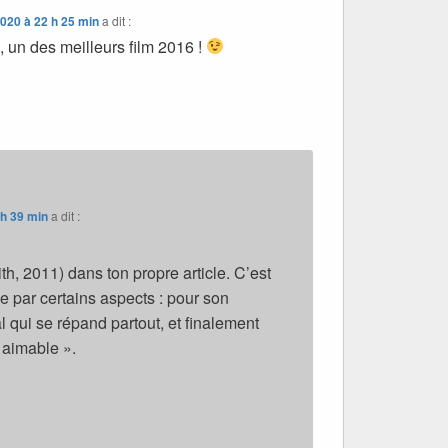
2020 à 22 h 25 min
a dit :
m, un des meilleurs film 2016 !
 h 39 min
a dit :
h, 2011) dans ton propre article. C’est
e par certains aspects : pour son
l qui se répand partout, et finalement
 aimable ».