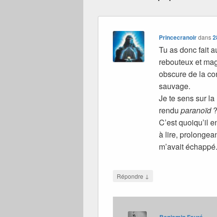
Princecranoir
dans
2
Tu as donc fait a
rebouteux et mag
obscure de la con
sauvage.
Je te sens sur la 
rendu
paranoïd
C’est quoiqu’il e
à lire, prolonge
m’avait échappé
↓
Répondre
Benjamin Fauré