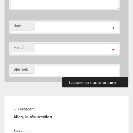
Nom
*
E-mail
*
Site web
Navigation
de
Article
←
Précédent
l’article
Alien, la résurrection
précédent :
Article
Suivant
→