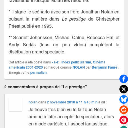
ravissement lorsque Nolan les retourne.
* Il signe le scénario avec son frère Jonathan Nolan en
puisant la matière dans
Le prestige
de Christopher
Priest publié en 1995.
** Scarlett Johansson, Michael Caine, Rebecca Hall et
Andy Serkis (tous un peu vides) complètent la
distribution grand spectacle.
Cet article a été posté dans
- a-z : Index pellicularum
,
Cinéma
américain 2001-2020
et marqué comme
NOLAN
par
Benjamin Fauré
.
Enregistrer le
permalien
.
2 commentaires à propos de “Le prestige”
nolan
dans
2 novembre 2010 à 11 h 45 min
a dit :
Je trouve très bien vu le fait que Nolan
amène à faire accepter le spectateur, alors
en mode cartésien, l’aspect fantastique.