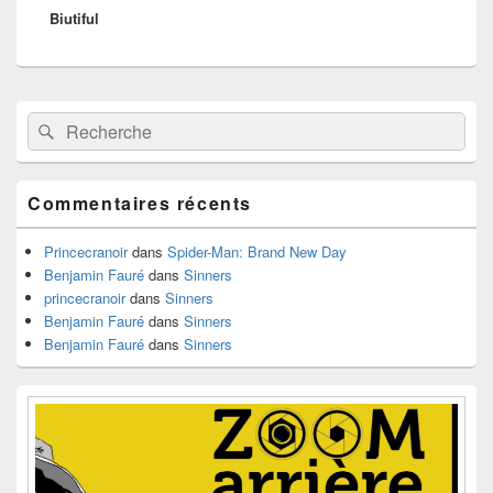
Biutiful
suivant :
Zone
Recherche :
Rechercher
principale
de
widget
pour
Commentaires récents
la
barre
latérale
Princecranoir
dans
Spider-Man: Brand New Day
Benjamin Fauré
dans
Sinners
princecranoir
dans
Sinners
Benjamin Fauré
dans
Sinners
Benjamin Fauré
dans
Sinners