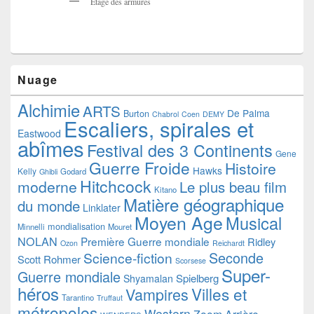
Étage des armures
Nuage
Alchimie
ARTS
De Palma
Burton
Chabrol
Coen
DEMY
Escaliers, spirales et
Eastwood
abîmes
Festival des 3 Continents
Gene
Guerre Froide
Histoire
Hawks
Kelly
Godard
Ghibli
Hitchcock
moderne
Le plus beau film
Kitano
Matière géographique
du monde
Linklater
Moyen Age
Musical
mondialisation
Minnelli
Mouret
NOLAN
Première Guerre mondiale
Ridley
Ozon
Reichardt
Seconde
Science-fiction
Scott
Rohmer
Scorsese
Super-
Guerre mondiale
Spielberg
Shyamalan
héros
Villes et
Vampires
Tarantino
Truffaut
métropoles
Western
Zoom Arrière