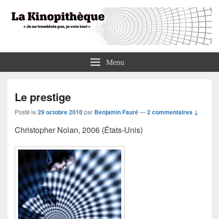
La Kinopithèque
"Je ne tremblote pas, je vois tout"
Menu
Le prestige
Posté le
29 octobre 2010
par
Benjamin Fauré
—
2 commentaires ↓
Christopher Nolan, 2006 (États-Unis)