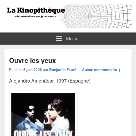
La Kinopithèque
"Je ne tremblote pas, je vois tout"
Menu
Ouvre les yeux
Posté le
6 juin 2008
par
Benjamin Fauré
—
Aucun commentaire ↓
Alejandro Amenábar, 1997 (Espagne)