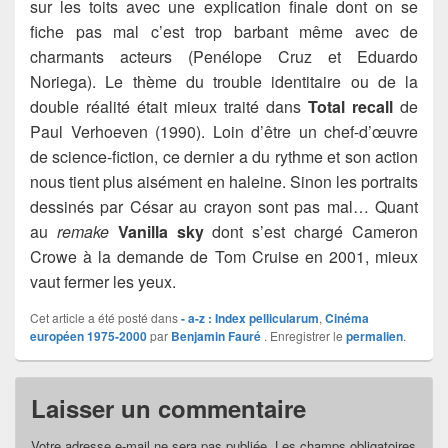
sur les toits avec une explication finale dont on se
fiche pas mal c’est trop barbant même avec de
charmants acteurs (Penélope Cruz et Eduardo
Noriega). Le thème du trouble identitaire ou de la
double réalité était mieux traité dans
Total recall
de
Paul Verhoeven (1990). Loin d’être un chef-d’œuvre
de science-fiction, ce dernier a du rythme et son action
nous tient plus aisément en haleine. Sinon les portraits
dessinés par César au crayon sont pas mal… Quant
au
remake
Vanilla sky
dont s’est chargé Cameron
Crowe à la demande de Tom Cruise en 2001, mieux
vaut fermer les yeux.
Cet article a été posté dans
- a-z : Index pellicularum
,
Cinéma
européen 1975-2000
par
Benjamin Fauré
. Enregistrer le
permalien
.
Laisser un commentaire
Votre adresse e-mail ne sera pas publiée.
Les champs obligatoires