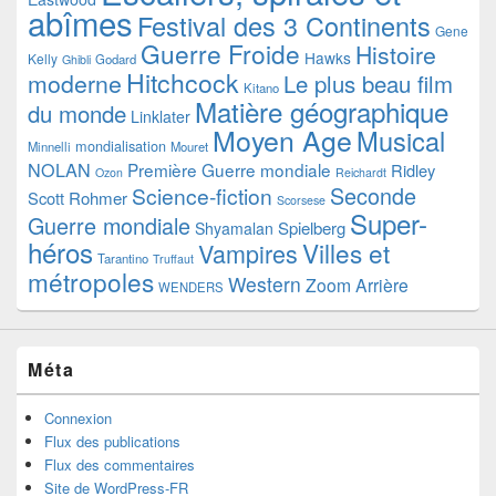
abîmes
Festival des 3 Continents
Gene
Guerre Froide
Histoire
Hawks
Kelly
Godard
Ghibli
Hitchcock
moderne
Le plus beau film
Kitano
Matière géographique
du monde
Linklater
Moyen Age
Musical
mondialisation
Minnelli
Mouret
NOLAN
Première Guerre mondiale
Ridley
Ozon
Reichardt
Seconde
Science-fiction
Scott
Rohmer
Scorsese
Super-
Guerre mondiale
Spielberg
Shyamalan
héros
Villes et
Vampires
Tarantino
Truffaut
métropoles
Western
Zoom Arrière
WENDERS
Méta
Connexion
Flux des publications
Flux des commentaires
Site de WordPress-FR