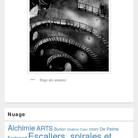
Étage des armures
Nuage
Alchimie
ARTS
De Palma
Burton
Chabrol
Coen
DEMY
Escaliers, spirales et
Eastwood