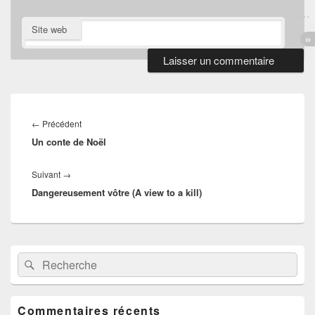
Site web
Navigation
de
Article
←
Précédent
l’article
Un conte de Noël
précédent :
Article
Suivant
→
Dangereusement vôtre (A view to a kill)
suivant :
Zone
Recherche :
Rechercher
principale
de
widget
pour
Commentaires récents
la