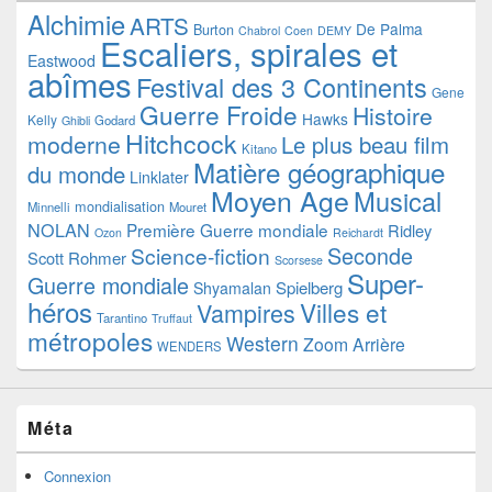
Alchimie
ARTS
De Palma
Burton
Chabrol
Coen
DEMY
Escaliers, spirales et
Eastwood
abîmes
Festival des 3 Continents
Gene
Guerre Froide
Histoire
Hawks
Kelly
Godard
Ghibli
Hitchcock
moderne
Le plus beau film
Kitano
Matière géographique
du monde
Linklater
Moyen Age
Musical
mondialisation
Minnelli
Mouret
NOLAN
Première Guerre mondiale
Ridley
Ozon
Reichardt
Seconde
Science-fiction
Scott
Rohmer
Scorsese
Super-
Guerre mondiale
Spielberg
Shyamalan
héros
Villes et
Vampires
Tarantino
Truffaut
métropoles
Western
Zoom Arrière
WENDERS
Méta
Connexion