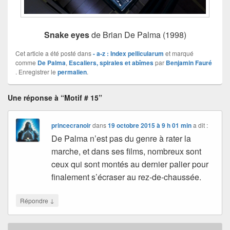
Snake eyes
de Brian De Palma (1998)
Cet article a été posté dans
- a-z : Index pellicularum
et marqué
comme
De Palma
,
Escaliers, spirales et abîmes
par
Benjamin Fauré
. Enregistrer le
permalien
.
Une réponse à “Motif # 15”
princecranoir
dans
19 octobre 2015 à 9 h 01 min
a dit :
De Palma n’est pas du genre à rater la
marche, et dans ses films, nombreux sont
ceux qui sont montés au dernier palier pour
finalement s’écraser au rez-de-chaussée.
↓
Répondre