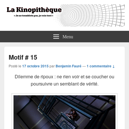
La Kinopithèque
"Je ne tremblote pas, je vois tout"
Menu
Motif # 15
Posté le
17 octobre 2015
par
Benjamin Fauré
—
1 commentaire ↓
Dilemme de ripoux : ne rien voir et se coucher ou
poursuivre un semblant de vérité.