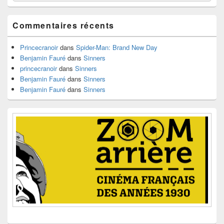
de
widget
pour
Commentaires récents
la
barre
latérale
Princecranoir
dans
Spider-Man: Brand New Day
Benjamin Fauré
dans
Sinners
princecranoir
dans
Sinners
Benjamin Fauré
dans
Sinners
Benjamin Fauré
dans
Sinners