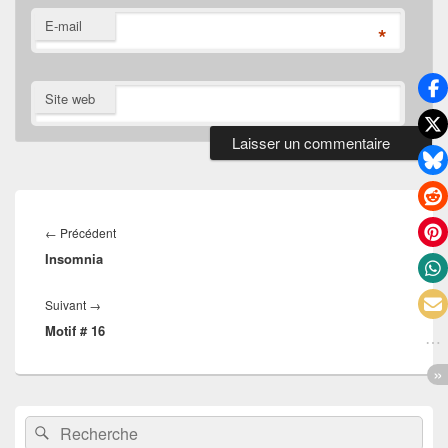
E-mail
*
Site web
Navigation
de
Article
←
Précédent
l’article
Insomnia
précédent :
Article
Suivant
→
Motif # 16
suivant :
Zone
Recherche :
Rechercher
principale