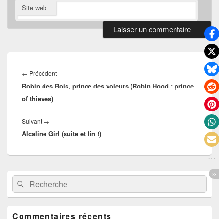
Site web
Navigation
de
Article
←
Précédent
l’article
Robin des Bois, prince des voleurs (Robin Hood : prince
précédent :
of thieves)
Article
Suivant
→
Alcaline Girl (suite et fin !)
suivant :
Zone
Recherche :
Rechercher
principale
de
widget
pour
Commentaires récents
la