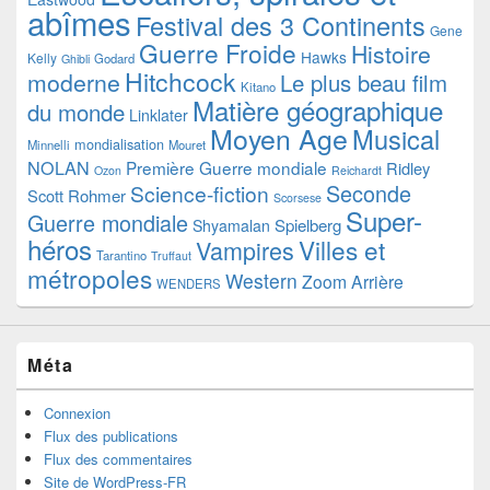
abîmes
Festival des 3 Continents
Gene
Guerre Froide
Histoire
Hawks
Kelly
Godard
Ghibli
Hitchcock
moderne
Le plus beau film
Kitano
Matière géographique
du monde
Linklater
Moyen Age
Musical
mondialisation
Minnelli
Mouret
NOLAN
Première Guerre mondiale
Ridley
Ozon
Reichardt
Seconde
Science-fiction
Scott
Rohmer
Scorsese
Super-
Guerre mondiale
Spielberg
Shyamalan
héros
Villes et
Vampires
Tarantino
Truffaut
métropoles
Western
Zoom Arrière
WENDERS
Méta
Connexion
Flux des publications
Flux des commentaires
Site de WordPress-FR