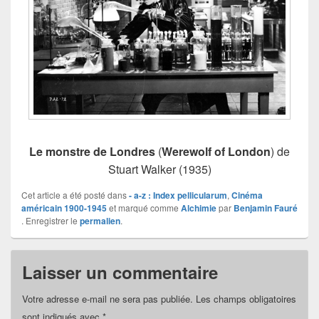
Le monstre de Londres
(
Werewolf of London
) de
Stuart Walker (1935)
Cet article a été posté dans
- a-z : Index pellicularum
,
Cinéma
américain 1900-1945
et marqué comme
Alchimie
par
Benjamin Fauré
. Enregistrer le
permalien
.
Laisser un commentaire
Votre adresse e-mail ne sera pas publiée.
Les champs obligatoires
sont indiqués avec
*