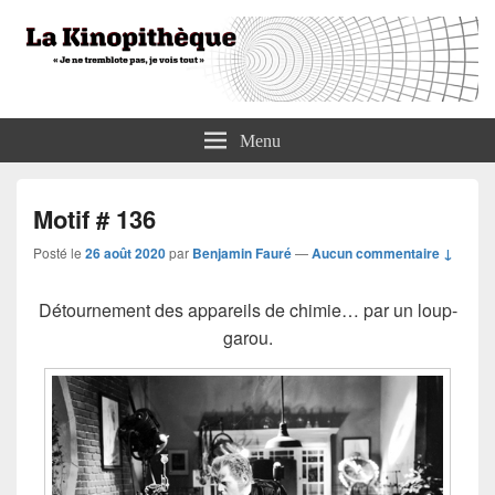
La Kinopithèque
"Je ne tremblote pas, je vois tout"
Menu
Motif # 136
Posté le
26 août 2020
par
Benjamin Fauré
—
Aucun commentaire ↓
Détournement des appareils de chimie… par un loup-
garou.