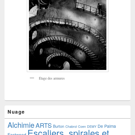
Étage des armures
Nuage
Alchimie
ARTS
De Palma
Burton
Chabrol
Coen
DEMY
Escaliers, spirales et
Eastwood