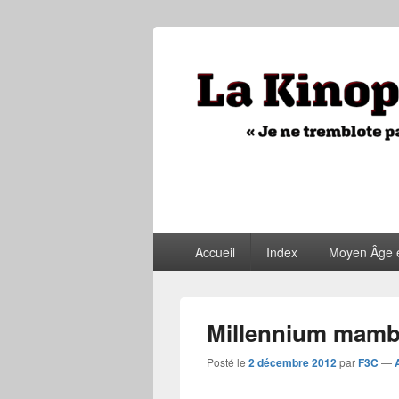
La Kinopithèq
"Je ne tremblote pas, je vois tout"
Menu
Accueil
Index
Moyen Âge 
principal
Millennium mam
Posté le
2 décembre 2012
par
F3C
—