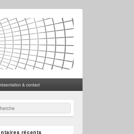
résentation & contact
:
ercher
taires récents