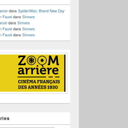
anoir
dans
Spider-Man: Brand New Day
n Fauré
dans
Sinners
anoir
dans
Sinners
n Fauré
dans
Sinners
n Fauré
dans
Sinners
ries