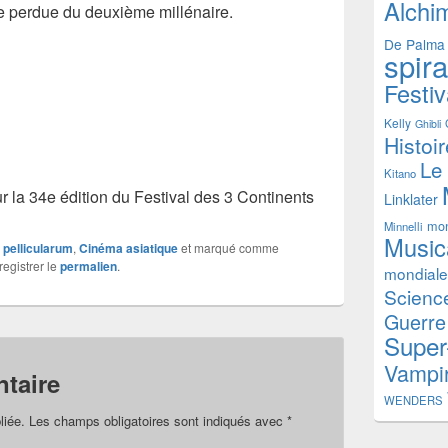
Alchi
sse perdue du deuxième millénaire.
De Palma
spir
Festiv
Kelly
Ghibli
Histoi
Le
Kitano
r la 34e édition du Festival des 3 Continents
Linklater
mon
Minnelli
Music
x pellicularum
,
Cinéma asiatique
et marqué comme
registrer le
permalien
.
mondiale
Science
Guerre
Super
Vampi
taire
WENDERS
liée.
Les champs obligatoires sont indiqués avec
*