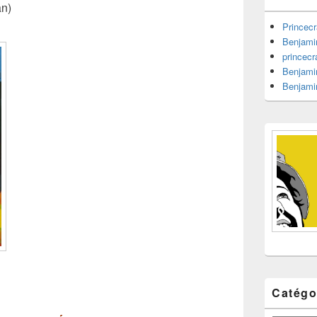
barre
an)
latérale
Princecr
Benjami
princecr
Benjami
Benjami
Catégo