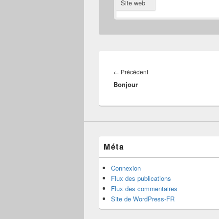
Site web
Navigation
de
Article
←
Précédent
l’article
Bonjour
précédent :
Méta
Connexion
Flux des publications
Flux des commentaires
Site de WordPress-FR