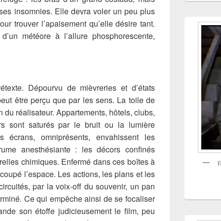
ir ses insomnies. Elle devra voler un peu plus
our trouver l’apaisement qu’elle désire tant.
 d’un météore à l’allure phosphorescente,
rétexte. Dépourvu de mièvreries et d’états
ut être perçu que par les sens. La toile de
on du réalisateur. Appartements, hôtels, clubs,
rs sont saturés par le bruit ou la lumière
les écrans, omniprésents, envahissent les
rume anesthésiante : les décors confinés
relles chimiques. Enfermé dans ces boîtes à
É
oupé l’espace. Les actions, les plans et les
circuités, par la voix-off du souvenir, un pan
rminé. Ce qui empêche ainsi de se focaliser
ande son étoffe judicieusement le film, peu