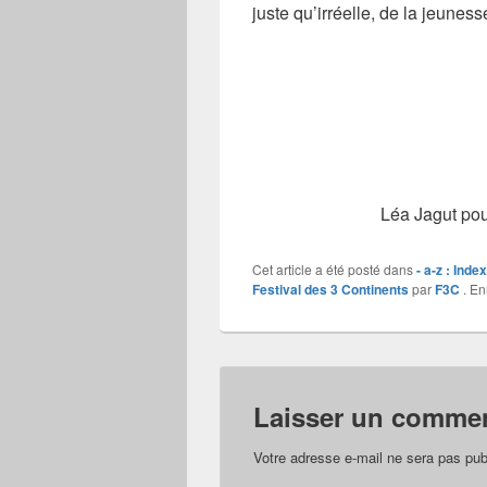
juste qu’irréelle, de la jeune
Léa Jagut pou
Cet article a été posté dans
- a-z : Inde
Festival des 3 Continents
par
F3C
. En
Laisser un commen
Votre adresse e-mail ne sera pas pub