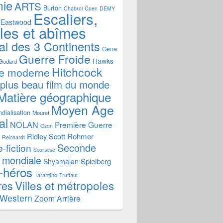
mie
ARTS
Burton
Chabrol
Coen
DEMY
Escaliers,
Eastwood
ales et abîmes
al des 3 Continents
Gene
Guerre Froide
Hawks
Godard
Hitchcock
re moderne
 plus beau film du monde
Matière géographique
Moyen Age
dialisation
Mouret
al
NOLAN
Première Guerre
Ozon
Ridley Scott
Rohmer
Reichardt
Seconde
-fiction
Scorsese
 mondiale
Spielberg
Shyamalan
-héros
Tarantino
Truffaut
Villes et métropoles
res
Western
Zoom Arrière