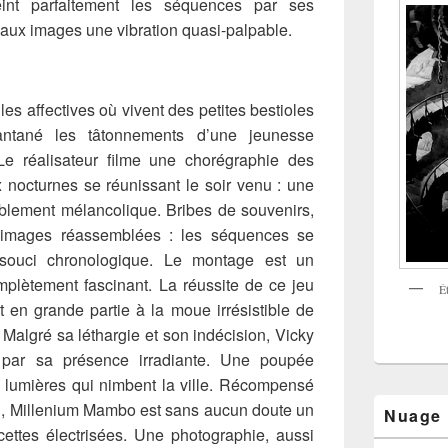
eint parfaitement les séquences par ses
e aux images une vibration quasi-palpable.
es affectives où vivent des petites bestioles
tantané les tâtonnements d’une jeunesse
Le réalisateur filme une chorégraphie des
 nocturnes se réunissant le soir venu : une
riblement mélancolique. Bribes de souvenirs,
 images réassemblées : les séquences se
souci chronologique. Le montage est un
omplètement fascinant. La réussite de ce jeu
É
 en grande partie à la moue irrésistible de
 Malgré sa léthargie et son indécision, Vicky
, par sa présence irradiante. Une poupée
lumières qui nimbent la ville. Récompensé
1, Millenium Mambo est sans aucun doute un
Nuage
acettes électrisées. Une photographie, aussi