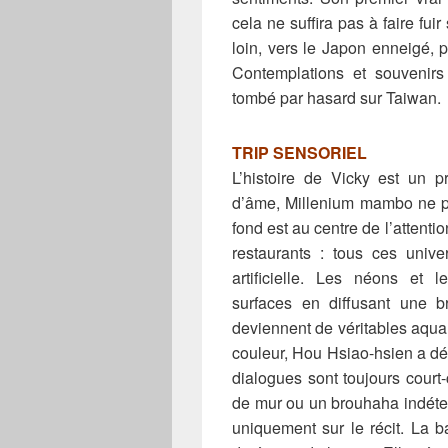
cela ne suffira pas à faire fu
loin, vers le Japon enneigé, p
Contemplations et souvenirs
tombé par hasard sur Taiwan.
TRIP SENSORIEL
L’histoire de Vicky est un p
d’âme, Millenium mambo ne pe
fond est au centre de l’attenti
restaurants : tous ces unive
artificielle. Les néons et 
surfaces en diffusant une b
deviennent de véritables aqua
couleur, Hou Hsiao-hsien a déc
dialogues sont toujours court-
de mur ou un brouhaha indéte
uniquement sur le récit. La b