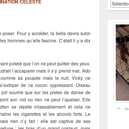
INATION CÉLESTE
Catégories
 poser. Pour y accéder, la belle devra subir
es hommes qu’elle fascine. C’était il y a dix
mant potelé que l’on ne peut quitter des yeux.
rait l’accaparer mais il s’y prend mal. Ado
le comme sa poupée mais la nuit, Vicky ne
s’extirper de ce cocon oppressant. Oiseau
n joli sourire que sur les pistes de danse de
joint son nid où rien ne peut l’apaiser. Elle
tidien se répète inlassablement et cela ne
Es
aîne les cigarettes et les alcools forts. Le
mais rien n’y fait ; elle est captive de ses
 refuge : les bras d’un grand costaud, mais