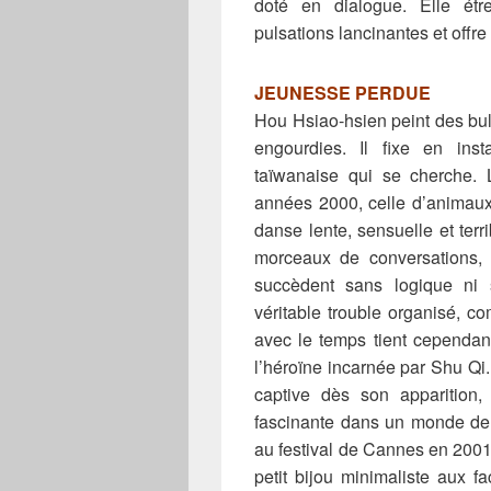
doté en dialogue. Elle étr
pulsations lancinantes et offr
JEUNESSE PERDUE
Hou Hsiao-hsien peint des bull
engourdies. Il fixe en ins
taïwanaise qui se cherche. 
années 2000, celle d’animaux
danse lente, sensuelle et ter
morceaux de conversations,
succèdent sans logique ni 
véritable trouble organisé, c
avec le temps tient cependant
l’héroïne incarnée par Shu Qi.
captive dès son apparition
fascinante dans un monde de 
au festival de Cannes en 200
petit bijou minimaliste aux f