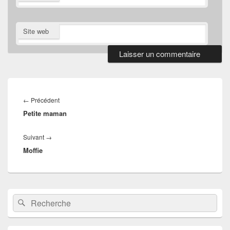
Site web
Navigation
de
Article
←
Précédent
l’article
Petite maman
précédent :
Article
Suivant
→
Moffie
suivant :
Zone
Recherche :
Rechercher
principale
de
widget
pour