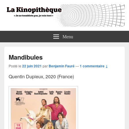
La Kinopithèque
"Je ne tremblote pas, je vois tout"
Menu
Mandibules
Posté le
22 juin 2021
par
Benjamin Fauré
—
1 commentaire ↓
Quentin Dupieux, 2020 (France)