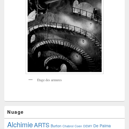
Étage des armures
Nuage
Alchimie
ARTS
De Palma
Burton
Chabrol
Coen
DEMY