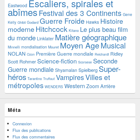
Escaliers, spirales et
Eastwood
abîmes
Festival des 3 Continents
Gene
Guerre Froide
Histoire
Hawks
Kelly
Godard
Ghibli
Hitchcock
moderne
Le plus beau film
Kitano
Matière géographique
du monde
Linklater
Moyen Age
Musical
mondialisation
Minnelli
Mouret
NOLAN
Première Guerre mondiale
Ridley
Ozon
Reichardt
Seconde
Science-fiction
Scott
Rohmer
Scorsese
Super-
Guerre mondiale
Spielberg
Shyamalan
héros
Villes et
Vampires
Tarantino
Truffaut
métropoles
Western
Zoom Arrière
WENDERS
Méta
Connexion
Flux des publications
Flux des commentaires