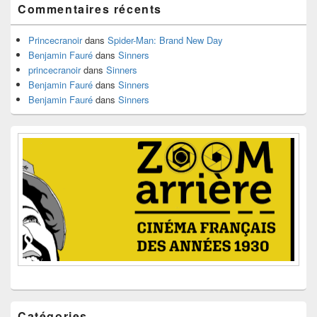
Commentaires récents
la
barre
latérale
Princecranoir
dans
Spider-Man: Brand New Day
Benjamin Fauré
dans
Sinners
princecranoir
dans
Sinners
Benjamin Fauré
dans
Sinners
Benjamin Fauré
dans
Sinners
Catégories