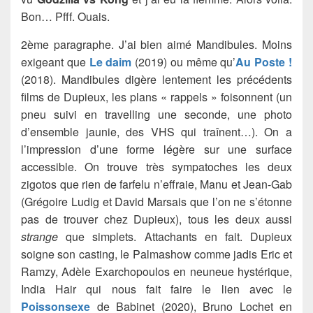
Bon… Pfff. Ouais.
2ème paragraphe. J’ai bien aimé Mandibules. Moins
exigeant que
Le daim
(2019) ou même qu’
Au Poste !
(2018). Mandibules digère lentement les précédents
films de Dupieux, les plans « rappels » foisonnent (un
pneu suivi en travelling une seconde, une photo
d’ensemble jaunie, des VHS qui traînent…). On a
l’impression d’une forme légère sur une surface
accessible. On trouve très sympatoches les deux
zigotos que rien de farfelu n’effraie, Manu et Jean-Gab
(Grégoire Ludig et David Marsais que l’on ne s’étonne
pas de trouver chez Dupieux), tous les deux aussi
strange
que simplets. Attachants en fait. Dupieux
soigne son casting, le Palmashow comme jadis Eric et
Ramzy, Adèle Exarchopoulos en neuneue hystérique,
India Hair qui nous fait faire le lien avec le
Poissonsexe
de Babinet (2020), Bruno Lochet en