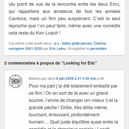
(du point de vue de la rencontre entre les deux Eric),
qui rappellera aux amateurs de foot les années
Cantona, mais un film peu surprenant. C’est le seul
reproche que l’on peut faire, même avec une comédie
cela reste du Ken Loach !
Cet article a été posté dans
- a-z : Index pellicularum
,
Cinéma
européen 2001-2020
par
Eric Laleu
. Enregistrer le
permalien
.
2 commentaires à propos de “Looking for Eric”
MaîtreLudo
dans
8 juin 2009 à 21 h 36 min
a dit :
Pour ma part j’ai été totalement emballé par
ce film ! On en sort de là avec un grand
sourire, l’envie de changer (en mieux !) et la
grande pêche ! Drôle, très drôle même,
touchant, émouvant, profondément
humain… Quel juste équilibre aussi entre la
comédie et la chronique sociale : Loach