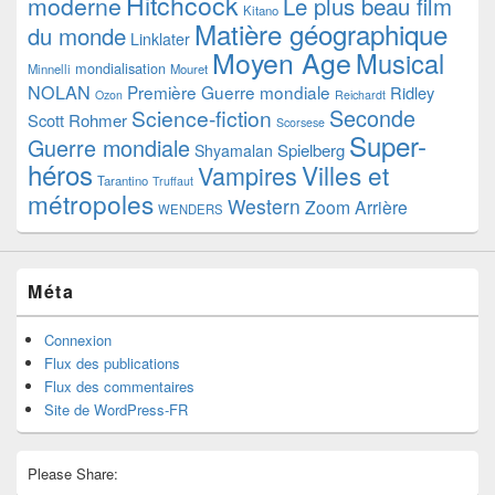
Hitchcock
moderne
Le plus beau film
Kitano
Matière géographique
du monde
Linklater
Moyen Age
Musical
mondialisation
Minnelli
Mouret
NOLAN
Première Guerre mondiale
Ridley
Ozon
Reichardt
Seconde
Science-fiction
Scott
Rohmer
Scorsese
Super-
Guerre mondiale
Spielberg
Shyamalan
héros
Villes et
Vampires
Tarantino
Truffaut
métropoles
Western
Zoom Arrière
WENDERS
Méta
Connexion
Flux des publications
Flux des commentaires
Site de WordPress-FR
Please Share: