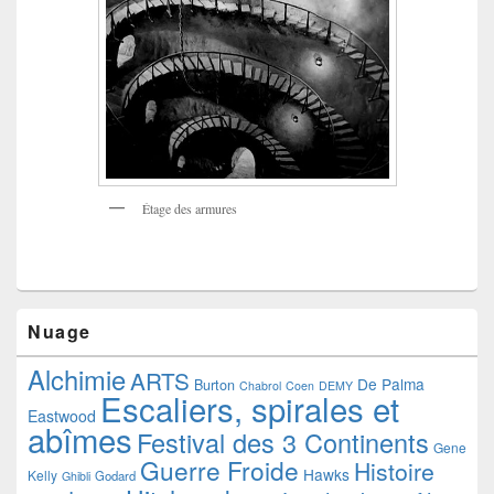
Étage des armures
Nuage
Alchimie
ARTS
De Palma
Burton
Chabrol
Coen
DEMY
Escaliers, spirales et
Eastwood
abîmes
Festival des 3 Continents
Gene
Guerre Froide
Histoire
Hawks
Kelly
Godard
Ghibli