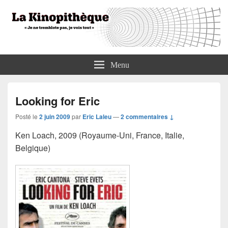
La Kinopithèque
"Je ne tremblote pas, je vois tout"
Menu
Looking for Eric
Posté le
2 juin 2009
par
Eric Laleu
—
2 commentaires ↓
Ken Loach, 2009 (Royaume-Uni, France, Italie,
Belgique)