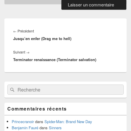
Navigation
de
Article
←
Précédent
l’article
Jusqu’en enfer (Drag me to hell)
précédent :
Article
Suivant
→
Terminator renaissance (Terminator salvation)
suivant :
Zone
Recherche :
Rechercher
principale
de
widget
pour
Commentaires récents
la
barre
latérale
Princecranoir
dans
Spider-Man: Brand New Day
Benjamin Fauré
dans
Sinners