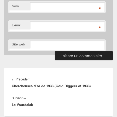
Nom
*
E-mail
*
Site web
Navigation
de
Article
←
Précédent
l’article
Chercheuses d’or de 1933 (Gold Diggers of 1933)
précédent :
Article
Suivant
→
Le Vourdalak
suivant :