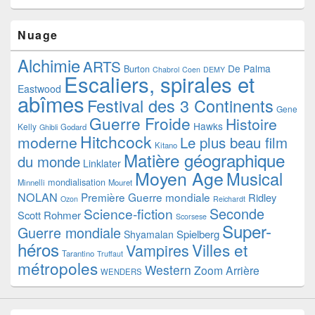
Nuage
Alchimie
ARTS
De Palma
Burton
Chabrol
Coen
DEMY
Escaliers, spirales et
Eastwood
abîmes
Festival des 3 Continents
Gene
Guerre Froide
Histoire
Hawks
Kelly
Godard
Ghibli
Hitchcock
moderne
Le plus beau film
Kitano
Matière géographique
du monde
Linklater
Moyen Age
Musical
mondialisation
Minnelli
Mouret
NOLAN
Première Guerre mondiale
Ridley
Ozon
Reichardt
Seconde
Science-fiction
Scott
Rohmer
Scorsese
Super-
Guerre mondiale
Spielberg
Shyamalan
héros
Villes et
Vampires
Tarantino
Truffaut
métropoles
Western
Zoom Arrière
WENDERS