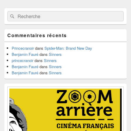
Zone
Recherche :
Rechercher
principale
de
widget
pour
Commentaires récents
la
barre
latérale
Princecranoir
dans
Spider-Man: Brand New Day
Benjamin Fauré
dans
Sinners
princecranoir
dans
Sinners
Benjamin Fauré
dans
Sinners
Benjamin Fauré
dans
Sinners