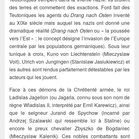
des terres et commettent des exactions. Ford fait des
Teutoniques les agents du
Drang nach Osten
inventé
au XIXe siècle mais auquel les nazis ont donné une
dramatique réalité (
Drang nach Osten
ou « la poussée
vers l’Est » : le concept désigne l’invasion de l’Europe
centrale par les populations germaniques). Sous leur
tunique à croix, Kuno von Liechtenstein (Mieczyslaw
Voit), Ulrich von Jungingen (Stanislaw Jasiukiewicz) et
les autres sont rendus parfaitement détestables par les
acteurs qui les jouent.
Face à ces démons de la Chrétienté armée, le roi
Ladislas Jagellon (ou Jagaila, connu sous son nom de
règne Wladislas II, interprété par Emil Karewicz), ainsi
que le seigneur Jurand de Spychow (incarné par
Andrzej Szalawski qui ressemble ici à Staline) ou
encore le preux chevalier Zbyszko de Bogdaniec
(Mieczyslaw Kalenik). Ces nobles combattants sont