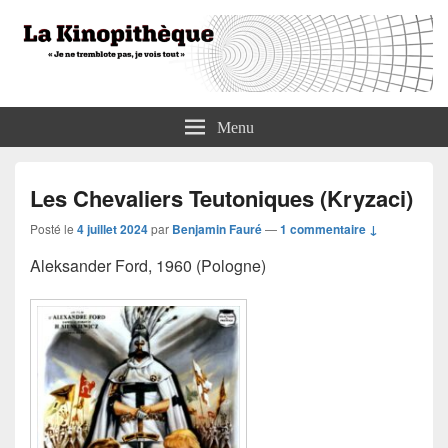
La Kinopithèque
"Je ne tremblote pas, je vois tout"
Menu
Les Chevaliers Teutoniques (Kryzaci)
Posté le
4 juillet 2024
par
Benjamin Fauré
—
1 commentaire ↓
Aleksander Ford, 1960 (Pologne)