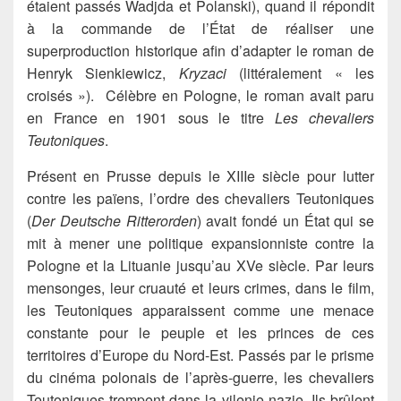
étaient passés Wadjda et Polanski), quand il répondit
à la commande de l’État de réaliser une
superproduction historique afin d’adapter le roman de
Henryk Sienkiewicz,
Kryzaci
(littéralement « les
croisés »). Célèbre en Pologne, le roman avait paru
en France en 1901 sous le titre
Les chevaliers
Teutoniques
.
Présent en Prusse depuis le XIIIe siècle pour lutter
contre les païens, l’ordre des chevaliers Teutoniques
(
Der Deutsche Ritterorden
) avait fondé un État qui se
mit à mener une politique expansionniste contre la
Pologne et la Lituanie jusqu’au XVe siècle. Par leurs
mensonges, leur cruauté et leurs crimes, dans le film,
les Teutoniques apparaissent comme une menace
constante pour le peuple et les princes de ces
territoires d’Europe du Nord-Est. Passés par le prisme
du cinéma polonais de l’après-guerre, les chevaliers
Teutoniques trempent dans la vilenie nazie. Ils brûlent