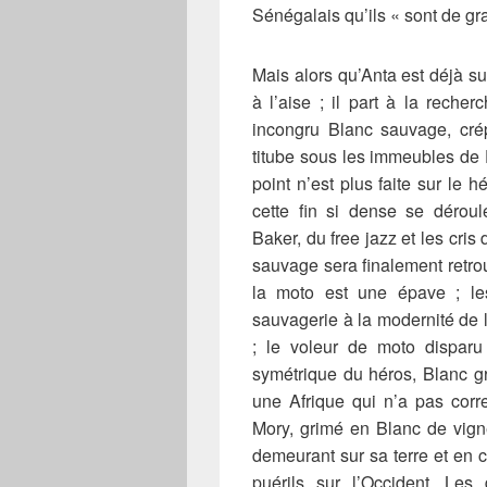
Sénégalais qu’ils « sont de g
Mais alors qu’Anta est déjà su
à l’aise ; il part à la reche
incongru Blanc sauvage, cré
titube sous les immeubles de
point n’est plus faite sur le
cette fin si dense se déro
Baker, du free jazz et les cri
sauvage sera finalement retrou
la moto est une épave ; le
sauvagerie à la modernité de 
; le voleur de moto dispar
symétrique du héros, Blanc g
une Afrique qui n’a pas corr
Mory, grimé en Blanc de vign
demeurant sur sa terre et en 
puérils sur l’Occident. Les 