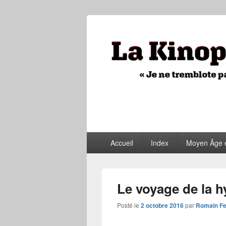
La Kinopithèq
"Je ne tremblote pas, je vois tout"
Menu
Accueil
Index
Moyen Âge 
principal
Le voyage de la h
Posté le
2 octobre 2016
par
Romain Fe