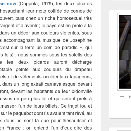
se now
(Coppola, 1979), les deux picaros
 chevauchant leur moto coiffée de cornes de
 ouvert, puis chez un riche homosexuel très
’argent et d’avenir ; le pays est en proie à la
la dans un décor aux couleurs violentes, sous
es accompagnant la musique de Josephine
c’est sur la terre un coin de paradis », qui
s fois) ; nous sommes sous les soleils des
ue les deux picaros auront déchargé
otable peinte aux couleurs du drapeau
llets et de vêtements occidentaux tapageurs,
e, dans un long extrait carnavalesque, devant
ront, devant les habitants de leur bidonville
É
essus un peu plus tôt et qui seront prêts à
asser l’un de leurs billets. Ce trajet fou et
sur le paquebot dont ils avaient tant rêvé, au
ux (tous ne sont là que pour thésauriser et
 en France ; on entend l’un d’eux dire des