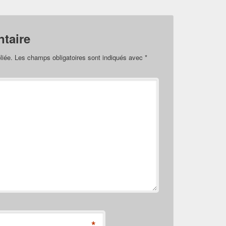
taire
liée.
Les champs obligatoires sont indiqués avec
*
*