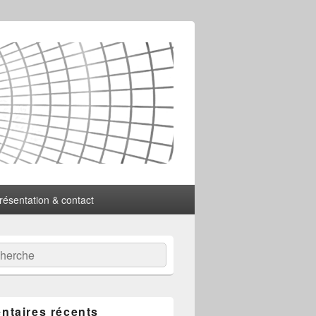
résentation & contact
:
ercher
taires récents