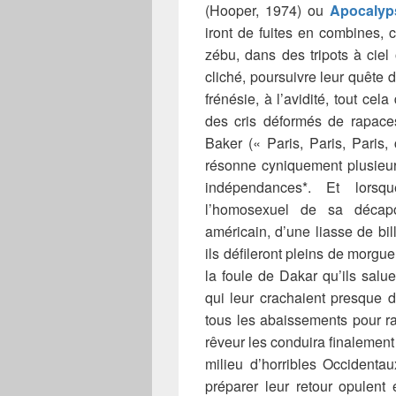
(Hooper, 1974) ou
Apocalyp
iront de fuites en combines,
zébu, dans des tripots à ciel
cliché, poursuivre leur quête d
frénésie, à l’avidité, tout ce
des cris déformés de rapac
Baker (« Paris, Paris, Paris, 
résonne cyniquement plusieur
indépendances*. Et lorsq
l’homosexuel de sa décap
américain, d’une liasse de bi
ils défileront pleins de morgu
la foule de Dakar qu’ils salue
qui leur crachaient presque d
tous les abaissements pour ram
rêveur les conduira finalement 
milieu d’horribles Occidenta
préparer leur retour opulent