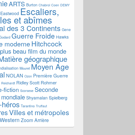
mie
ARTS
Burton
Chabrol
Coen
DEMY
Escaliers,
Eastwood
ales et abîmes
al des 3 Continents
Gene
Guerre Froide
Hawks
Godard
Hitchcock
re moderne
 plus beau film du monde
Matière géographique
Moyen Age
dialisation
Mouret
al
NOLAN
Première Guerre
Ozon
Ridley Scott
Rohmer
Reichardt
Seconde
-fiction
Scorsese
 mondiale
Spielberg
Shyamalan
-héros
Tarantino
Truffaut
Villes et métropoles
res
Western
Zoom Arrière