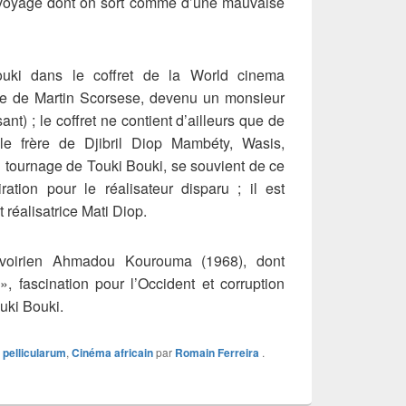
n voyage dont on sort comme d’une mauvaise
uki dans le coffret de la World cinema
gide de Martin Scorsese, devenu un monsieur
) ; le coffret ne contient d’ailleurs que de
le frère de Djibril Diop Mambéty, Wasis,
u tournage de Touki Bouki, se souvient de ce
ation pour le réalisateur disparu ; il est
et réalisatrice Mati Diop.
voirien Ahmadou Kourouma (1968), dont
», fascination pour l’Occident et corruption
uki Bouki.
x pellicularum
,
Cinéma africain
par
Romain Ferreira
.