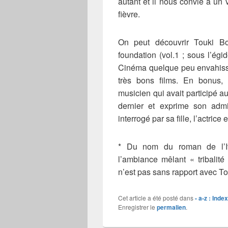
autant et il nous convie à u
fièvre.
On peut découvrir Touki Bo
foundation (vol.1 ; sous l’é
Cinéma quelque peu envahissant
très bons films. En bonus, 
musicien qui avait participé a
dernier et exprime son admir
interrogé par sa fille, l’actrice 
* Du nom du roman de l’I
l’ambiance mêlant « tribalité 
n’est pas sans rapport avec To
Cet article a été posté dans
- a-z : Inde
Enregistrer le
permalien
.