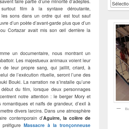
avent faire partie d’une minorité d’adeptes.
Catégories
 surtout
film à la syntaxe déroutante,
 les sons dans un ordre qui est tout sauf
œuvre d’un poète d’avant-garde plus que d’un
ou Cortazar avait mis son œil derrière la
mme un documentaire, nous montrant un
battoir. Les majestueux animaux voient leur
 de leur propre sang, qui jaillit, criard, à
elui de l’exécution rituelle, seront l’une des
ki Bouki. La narration ne s’installe qu’une
 début du film, lorsque deux personnages
entrent notre attention : le berger Mory et
s romantiques et naïfs de grandeur, d’exil à
Es
mmettre divers larcins. Dans une atmosphère
aire contemporain d’
Aguirre, la colère de
i préfigure
Massacre à la tronçonneuse