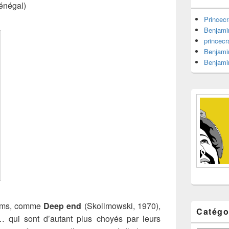
barre
énégal)
latérale
Princecr
Benjami
princecr
Benjami
Benjami
films, comme
Deep end
(Skolimowski, 1970),
Catégo
 qui sont d’autant plus choyés par leurs