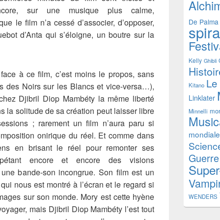
Alchi
encore, sur une musique plus calme,
De Palma
que le film n’a cessé d’associer, d’opposer,
spir
ebot d’Anta qui s’éloigne, un boutre sur la
Festiv
Kelly
Ghibli
Histoi
face à ce film, c’est moins le propos, sans
Le
s des Noirs sur les Blancs et vice-versa…),
Kitano
Linklater
chez Djibril Diop Mambéty la même liberté
s la solitude de sa création peut laisser libre
mon
Minnelli
Music
essions ; rarement un film n’aura paru si
mondiale
ecomposition onirique du réel. Et comme dans
Science
ens en brisant le réel pour remonter ses
Guerre
répétant encore et encore des visions
Super
 une bande-son incongrue. Son film est un
Vampi
ui nous est montré à l’écran et le regard si
 images sur son monde. Mory est cette hyène
WENDERS
 voyager, mais Djibril Diop Mambéty l’est tout