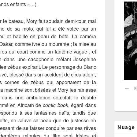
rands enfants »…).
r le bateau, Mory fait soudain demi-tour, mal
rche de sa moto, qui lui a été volée par un
pu et habillé en peau de bête. La caméra
 Dakar, comme ivre ou mourante ; la mise au
 héros qui court comme un fantôme vague ; et
ule dans une cacophonie mêlant Josephine
s des zébus expirant. Le personnage du Blanc
vé, blessé dans un accident de circulation ;
s cornes de zébus qui apportaient de la
É
la machine sont brisées et Mory les ramasse
u dans une ambulance semblait le double
rimé en Africain de
comic book
, égaré dans
espondu à ses fantasmes naïfs, tandis que
ette, ne sauve sa peau que de justesse en
Nuage
cessant de se laisser conduire par ses rêves
dernières minutes du film sont tristes et