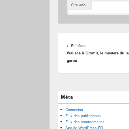
Site web
Navigation
de
Article
←
Précédent
l’article
Wallace & Gromit, le mystère du la
précédent :
garou
Méta
Connexion
Flux des publications
Flux des commentaires
Site de WordPress-FR