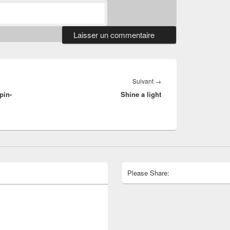
Article
Suivant
→
pin-
Shine a light
suivant :
Please Share: