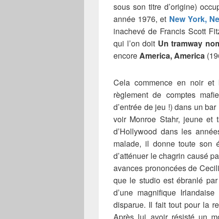
sous son titre d’origine) occ
année 1976, et
New York, N
inachevé de Francis Scott Fitz
qui l’on doit
Un tramway no
encore
America, America
(196
Cela commence en noir et b
règlement de comptes mafieu
d’entrée de jeu !) dans un bar
voir Monroe Stahr, jeune et 
d’Hollywood dans les années
malade, il donne toute son 
d’atténuer le chagrin causé pa
avances prononcées de Cecilia 
que le studio est ébranlé par
d’une magnifique Irlandais
disparue. Il fait tout pour l
Après lui avoir résisté un 