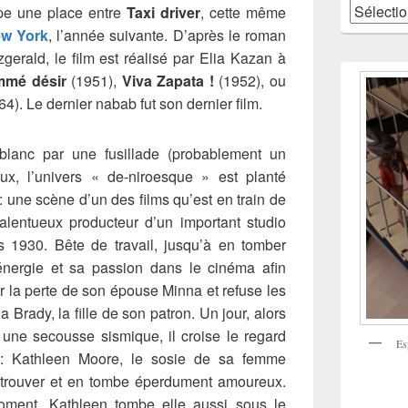
Catégories
upe une place entre
Taxi driver
, cette même
ew York
, l’année suivante. D’après le roman
gerald, le film est réalisé par Elia Kazan à
mmé désir
(1951),
Viva Zapata !
(1952), ou
4). Le dernier nabab fut son dernier film.
lanc par une fusillade (probablement un
x, l’univers « de-niroesque » est planté
 : une scène d’un des films qu’est en train de
talentueux producteur d’un important studio
 1930. Bête de travail, jusqu’à en tomber
énergie et sa passion dans le cinéma afin
r la perte de son épouse Minna et refuse les
Brady, la fille de son patron. Un jour, alors
 une secousse sismique, il croise le regard
Es
e : Kathleen Moore, le sosie de sa femme
a retrouver et en tombe éperdument amoureux.
moment, Kathleen tombe elle aussi sous le