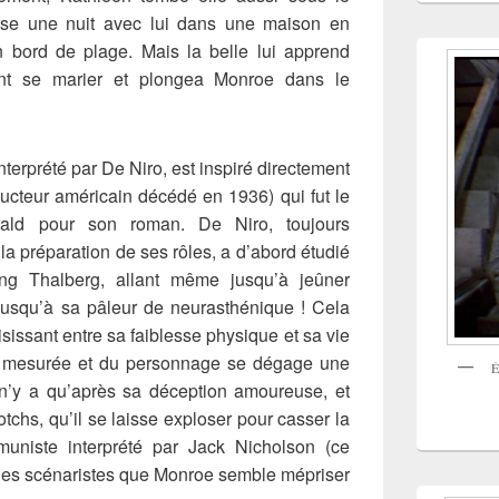
sse une nuit avec lui dans une maison en
en bord de plage. Mais la belle lui apprend
ent se marier et plongea Monroe dans le
terprété par De Niro, est inspiré directement
oducteur américain décédé en 1936) qui fut le
rald pour son roman. De Niro, toujours
a préparation de ses rôles, a d’abord étudié
ving Thalberg, allant même jusqu’à jeûner
r jusqu’à sa pâleur de neurasthénique ! Cela
isissant entre sa faiblesse physique et sa vie
 est mesurée et du personnage se dégage une
É
Il n’y a qu’après sa déception amoureuse, et
chs, qu’il se laisse exploser pour casser la
muniste interprété par Jack Nicholson (ce
 des scénaristes que Monroe semble mépriser