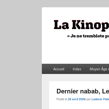
La Kinopithèq
"Je ne tremblote pas, je vois tout"
Menu
Accueil
Index
Moyen Âge 
principal
Dernier nabab, L
Posté le
28 avril 2008
par
Ludovic Fab