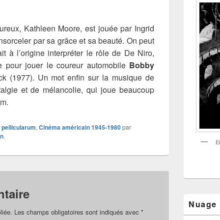
ureux, Kathleen Moore, est jouée par Ingrid
nsorceler par sa grâce et sa beauté. On peut
t à l’origine interpréter le rôle de De Niro,
fre pour jouer le coureur automobile
Bobby
ck (1977). Un mot enfin sur la musique de
talgie et de mélancolie, qui joue beaucoup
lm.
x pellicularum
,
Cinéma américain 1945-1980
par
en
.
É
taire
Nuage
liée.
Les champs obligatoires sont indiqués avec
*