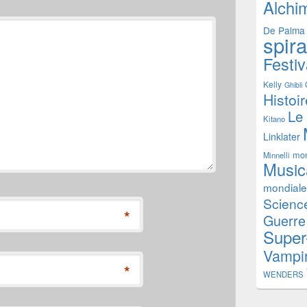
Alchi
De Palma
spir
Festiv
Kelly
Ghibli
Histoi
Le
Kitano
Linklater
mon
Minnelli
Music
mondiale
Science
*
Guerre
Super
Vampi
*
WENDERS