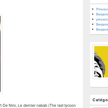
barre
latérale
Princecr
Benjami
princecr
Benjami
Benjami
Catégo
t De Niro, Le dernier nabab (The last tycoon