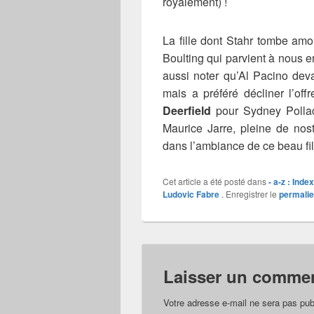
royalement) !
La fille dont Stahr tombe amo
Boulting qui parvient à nous e
aussi noter qu’Al Pacino devai
mais a préféré décliner l’of
Deerfield
pour Sydney Polla
Maurice Jarre, pleine de nos
dans l’ambiance de ce beau fi
Cet article a été posté dans
- a-z : Inde
Ludovic Fabre
. Enregistrer le
permali
Laisser un commen
Votre adresse e-mail ne sera pas pub