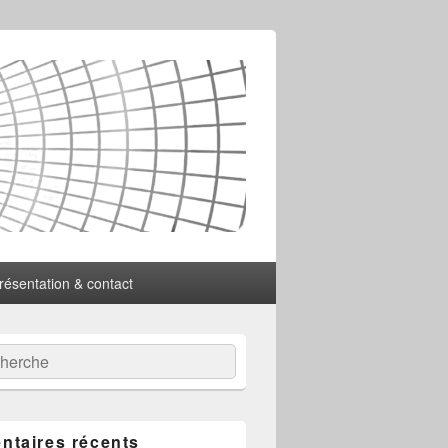
résentation & contact
:
ercher
taires récents