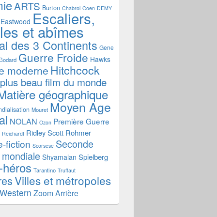
mie
ARTS
Burton
Chabrol
Coen
DEMY
Escaliers,
Eastwood
ales et abîmes
al des 3 Continents
Gene
Guerre Froide
Hawks
Godard
Hitchcock
re moderne
 plus beau film du monde
Matière géographique
Moyen Age
dialisation
Mouret
al
NOLAN
Première Guerre
Ozon
Ridley Scott
Rohmer
Reichardt
Seconde
-fiction
Scorsese
 mondiale
Spielberg
Shyamalan
-héros
Tarantino
Truffaut
Villes et métropoles
res
Western
Zoom Arrière