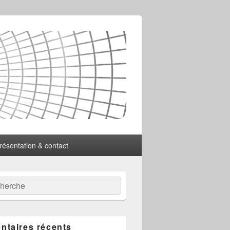
résentation & contact
:
ercher
taires récents