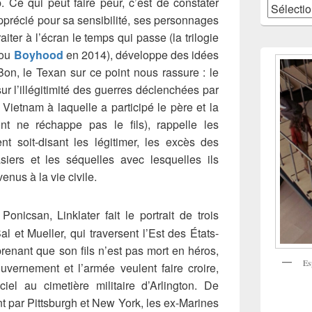
p.
Ce qui peut faire peur, c’est de constater
Catégories
apprécié pour sa sensibilité, ses personnages
iter à l’écran le temps qui passe (la trilogie
 ou
Boyhood
en 2014), développe des idées
Bon, le Texan sur ce point nous rassure : le
sur l’illégitimité des guerres déclenchées par
e Vietnam à laquelle a participé le père et la
t ne réchappe pas le fils), rappelle les
t soit-disant les légitimer, les excès des
iers et les séquelles avec lesquelles ils
venus à la vie civile.
onicsan, Linklater fait le portrait de trois
 et Mueller, qui traversent l’Est des États-
renant que son fils n’est pas mort en héros,
Es
uvernement et l’armée veulent faire croire,
ciel au cimetière militaire d’Arlington. De
 par Pittsburgh et New York, les ex-Marines