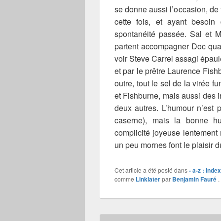
se donne aussi l’occasion, de 
cette fois, et ayant besoi
spontanéité passée. Sal et M
partent accompagner Doc quan
voir Steve Carrel assagi épau
et par le prêtre Laurence Fishb
outre, tout le sel de la virée 
et Fishburne, mais aussi des 
deux autres. L’humour n’est p
caserne), mais la bonne h
complicité joyeuse lentement 
un peu mornes font le plaisir du
Cet article a été posté dans
- a-z : Inde
comme
Linklater
par
Benjamin Fauré
.