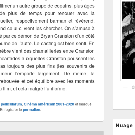
filmer un autre groupe de copains, plus âgés
n de plus de temps pour renouer avec la
ueller, respectivement barman et révérend,
d celui-ci vient les chercher. On s’amuse à
lé par ce démon de Bryan Cranston d’un côté
urne de l’autre. Le casting est bien senti. En
funèbre vient des chamailleries entre Cranston
incartades auxquelles Cranston poussent les
as toujours des plus fins (les souvenirs de
umeur l’emporte largement. De même, la
retrouvée et cet équilibre avec les moments
É
 film, et cela malgré l’uniforme.
x pellicularum
,
Cinéma américain 2001-2020
et marqué
 Enregistrer le
permalien
.
Nuage