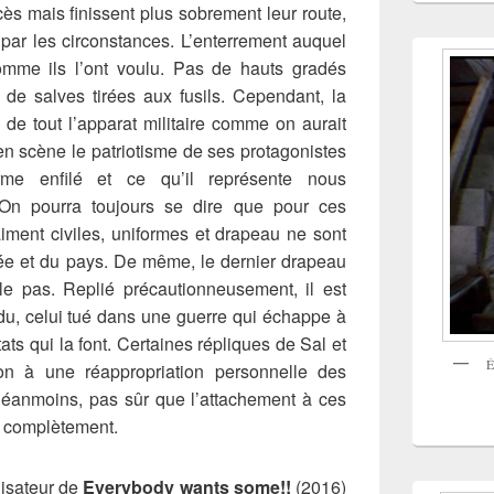
ès mais finissent plus sobrement leur route,
 par les circonstances. L’enterrement auquel
omme ils l’ont voulu. Pas de hauts gradés
 de salves tirées aux fusils. Cependant, la
de tout l’apparat militaire comme on aurait
 en scène le patriotisme de ses protagonistes
rme enfilé et ce qu’il représente nous
On pourra toujours se dire que pour ces
vraiment civiles, uniformes et drapeau ne sont
ée et du pays. De même, le dernier drapeau
ole pas. Replié précautionneusement, il est
du, celui tué dans une guerre qui échappe à
tats qui la font. Certaines répliques de Sal et
É
sion à une réappropriation personnelle des
éanmoins, pas sûr que l’attachement à ces
t complètement.
alisateur de
Everybody wants some!!
(2016)