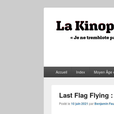
La Kinopithèq
"Je ne tremblote pas, je vois tout"
Menu
Accueil
Index
Moyen Âge 
principal
Last Flag Flying 
Posté le
10 juin 2021
par
Benjamin Fa