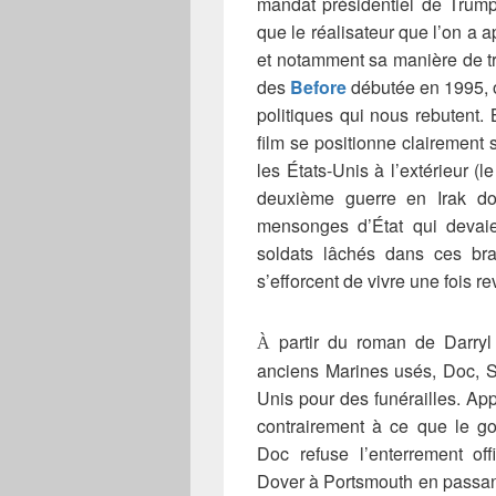
mandat présidentiel de Trum
que le réalisateur que l’on a 
et notamment sa manière de tra
des
Before
débutée en 1995,
politiques qui nous rebutent. 
film se positionne clairement 
les États-Unis à l’extérieur (l
deuxième guerre en Irak don
mensonges d’État qui devaien
soldats lâchés dans ces bras
s’efforcent de vivre une fois re
partir du roman de Darryl P
À
anciens Marines usés, Doc, Sal
Unis pour des funérailles. App
contrairement à ce que le go
Doc refuse l’enterrement offi
Dover à Portsmouth en passant