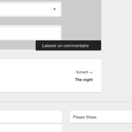
*
Article
Suivant
→
The night
suivant :
Please Share: