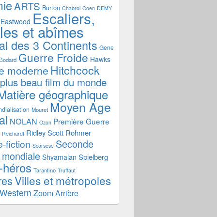
mie
ARTS
Burton
Chabrol
Coen
DEMY
Escaliers,
Eastwood
ales et abîmes
al des 3 Continents
Gene
Guerre Froide
Hawks
Godard
Hitchcock
re moderne
 plus beau film du monde
Matière géographique
Moyen Age
dialisation
Mouret
al
NOLAN
Première Guerre
Ozon
Ridley Scott
Rohmer
Reichardt
Seconde
-fiction
Scorsese
 mondiale
Spielberg
Shyamalan
-héros
Tarantino
Truffaut
Villes et métropoles
res
Western
Zoom Arrière