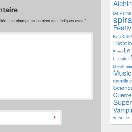
Alchi
taire
De Palma
spir
liée.
Les champs obligatoires sont indiqués avec
*
Festiv
Kelly
Ghibli
Histoi
Le
Kitano
Linklater
mon
Minnelli
Music
mondiale
Science
Guerre
Super
Vampi
*
WENDERS