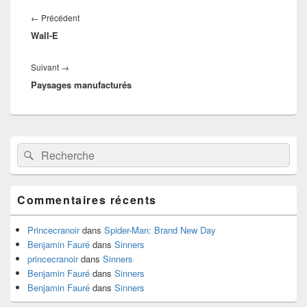
Navigation
de
Article
←
Précédent
l’article
Wall-E
précédent :
Article
Suivant
→
Paysages manufacturés
suivant :
Zone
Recherche :
Rechercher
principale
de
widget
pour
Commentaires récents
la
barre
latérale
Princecranoir
dans
Spider-Man: Brand New Day
Benjamin Fauré
dans
Sinners
princecranoir
dans
Sinners
Benjamin Fauré
dans
Sinners
Benjamin Fauré
dans
Sinners