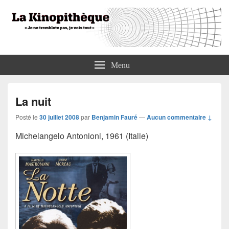
La Kinopithèque
"Je ne tremblote pas, je vois tout"
Menu
La nuit
Posté le
30 juillet 2008
par
Benjamin Fauré
—
Aucun commentaire ↓
Michelangelo Antonioni, 1961 (Italie)