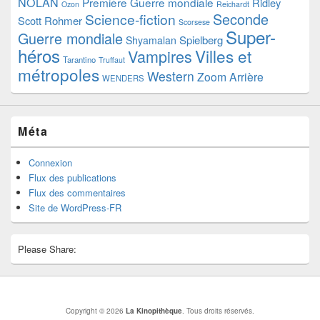
NOLAN
Première Guerre mondiale
Ridley
Ozon
Reichardt
Seconde
Science-fiction
Scott
Rohmer
Scorsese
Super-
Guerre mondiale
Spielberg
Shyamalan
héros
Villes et
Vampires
Tarantino
Truffaut
métropoles
Western
Zoom Arrière
WENDERS
Méta
Connexion
Flux des publications
Flux des commentaires
Site de WordPress-FR
Please Share:
Copyright © 2026
La Kinopithèque
. Tous droits réservés.