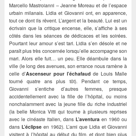
Marcello Mastroianni – Jeanne Moreau et de l’espace
urbain milanais. Lidia et Giovanni ont, en apparence,
tout ce dont ils rêvent. L’argent et la beauté. Lui est un
écrivain que la critique encense, elle, s’affiche à ses
côtés dans les séances de dédicaces et les soirées.
Pourtant leur amour s’est tari. Lidia s’en désole et ne
paraît plus très concernée lorsqu’elle accompagne son
mari. Alors elle fuit… un peu. Elle déambule dans la
ville (le long des avenues, son errance nous ramène à
celle d’
Ascenseur pour l’échafaud
de Louis Malle
tourné quatre ans plus tôt). Pendant ce temps,
Giovanni s’entiche d’autres femmes, presque
accidentellement avec la fille de l’hôpital, ou moins
nonchalamment avec la jeune fille du riche industriel
(la belle Monica Vitti qui tourne à plusieurs reprises
avec le cinéaste italien, dans
L’aventura
en 1960 ou
dans
L’éclipse
en 1962). L’ami que Lidia et Giovanni
visitent à l’hôpital au début du film, et dont bien plus