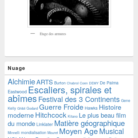
Étage des armures
Nuage
Alchimie
ARTS
De Palma
Burton
Chabrol
Coen
DEMY
Escaliers, spirales et
Eastwood
abîmes
Festival des 3 Continents
Gene
Guerre Froide
Histoire
Hawks
Kelly
Godard
Ghibli
Hitchcock
moderne
Le plus beau film
Kitano
Matière géographique
du monde
Linklater
Moyen Age
Musical
mondialisation
Minnelli
Mouret