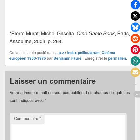
*Pierre Murat, Michel Grisolia,
Ciné Game Book
, Paris,
Assouline, 2004, p. 264.
Cet article a été posté dans
- a-z : Index pellicularum
,
Cinéma
européen 1950-1975
par
Benjamin Fauré
. Enregistrer le
permalien
.
Laisser un commentaire
Votre adresse e-mail ne sera pas publiée.
Les champs obligatoires
sont indiqués avec
*
Commentaire
*