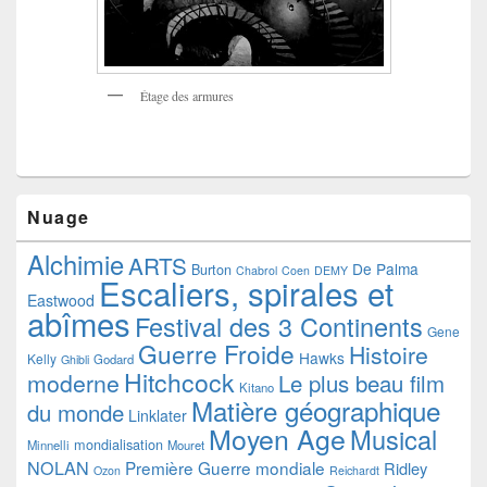
Étage des armures
Nuage
Alchimie
ARTS
De Palma
Burton
Chabrol
Coen
DEMY
Escaliers, spirales et
Eastwood
abîmes
Festival des 3 Continents
Gene
Guerre Froide
Histoire
Hawks
Kelly
Godard
Ghibli
Hitchcock
moderne
Le plus beau film
Kitano
Matière géographique
du monde
Linklater
Moyen Age
Musical
mondialisation
Minnelli
Mouret
NOLAN
Première Guerre mondiale
Ridley
Ozon
Reichardt