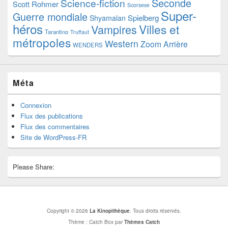
Seconde
Science-fiction
Scott
Rohmer
Scorsese
Super-
Guerre mondiale
Spielberg
Shyamalan
héros
Villes et
Vampires
Tarantino
Truffaut
métropoles
Western
Zoom Arrière
WENDERS
Méta
Connexion
Flux des publications
Flux des commentaires
Site de WordPress-FR
Please Share:
Copyright © 2026
La Kinopithèque
. Tous droits réservés.
Thème : Catch Box par
Thèmes Catch