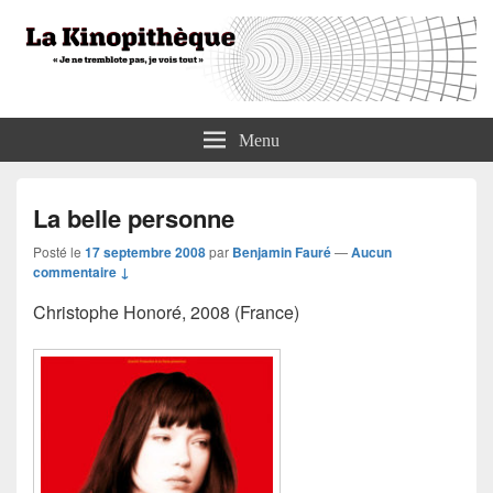
La Kinopithèque
"Je ne tremblote pas, je vois tout"
Menu
La belle personne
Posté le
17 septembre 2008
par
Benjamin Fauré
—
Aucun
commentaire ↓
Christophe Honoré, 2008 (France)