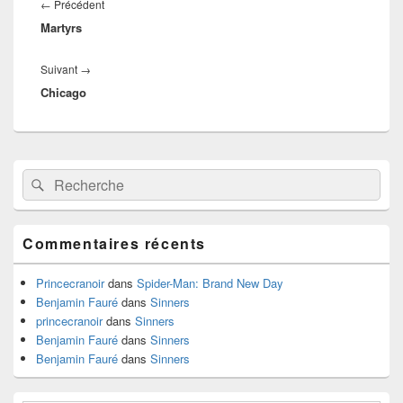
de
Article
←
Précédent
l’article
Martyrs
précédent :
Article
Suivant
→
Chicago
suivant :
Zone
Recherche :
Rechercher
principale
de
widget
pour
Commentaires récents
la
barre
latérale
Princecranoir
dans
Spider-Man: Brand New Day
Benjamin Fauré
dans
Sinners
princecranoir
dans
Sinners
Benjamin Fauré
dans
Sinners
Benjamin Fauré
dans
Sinners