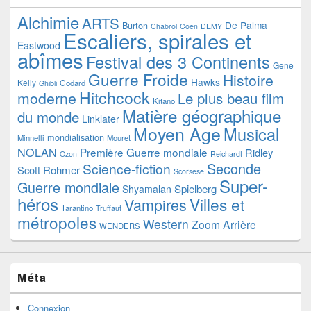
Alchimie
ARTS
De Palma
Burton
Chabrol
Coen
DEMY
Escaliers, spirales et
Eastwood
abîmes
Festival des 3 Continents
Gene
Guerre Froide
Histoire
Hawks
Kelly
Godard
Ghibli
Hitchcock
moderne
Le plus beau film
Kitano
Matière géographique
du monde
Linklater
Moyen Age
Musical
mondialisation
Minnelli
Mouret
NOLAN
Première Guerre mondiale
Ridley
Ozon
Reichardt
Seconde
Science-fiction
Scott
Rohmer
Scorsese
Super-
Guerre mondiale
Spielberg
Shyamalan
héros
Villes et
Vampires
Tarantino
Truffaut
métropoles
Western
Zoom Arrière
WENDERS
Méta
Connexion