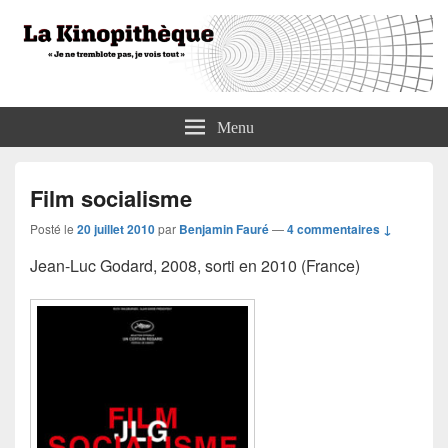
La Kinopithèque
"Je ne tremblote pas, je vois tout"
Menu
Film socialisme
Posté le
20 juillet 2010
par
Benjamin Fauré
—
4 commentaires ↓
Jean-Luc Godard, 2008, sorti en 2010 (France)