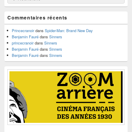
de
widget
pour
Commentaires récents
la
barre
latérale
Princecranoir
dans
Spider-Man: Brand New Day
Benjamin Fauré
dans
Sinners
princecranoir
dans
Sinners
Benjamin Fauré
dans
Sinners
Benjamin Fauré
dans
Sinners