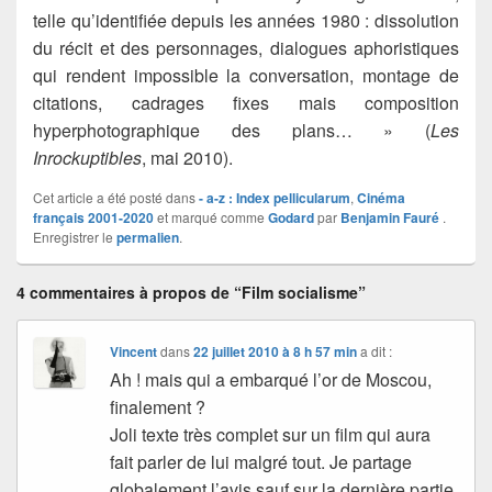
telle qu’identifiée depuis les années 1980 : dissolution
du récit et des personnages, dialogues aphoristiques
qui rendent impossible la conversation, montage de
citations, cadrages fixes mais composition
hyperphotographique des plans… » (
Les
Inrockuptibles
, mai 2010).
Cet article a été posté dans
- a-z : Index pellicularum
,
Cinéma
français 2001-2020
et marqué comme
Godard
par
Benjamin Fauré
.
Enregistrer le
permalien
.
4 commentaires à propos de “Film socialisme”
Vincent
dans
22 juillet 2010 à 8 h 57 min
a dit :
Ah ! mais qui a embarqué l’or de Moscou,
finalement ?
Joli texte très complet sur un film qui aura
fait parler de lui malgré tout. Je partage
globalement l’avis sauf sur la dernière partie