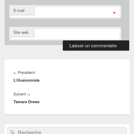
E-mail
*
Site web
Navigation
de
Article
←
Précédent
l’article
L’illusionniste
précédent :
Article
Suivant
→
Tamara Drewe
suivant :
Zone
Recherche :
Rechercher
principale