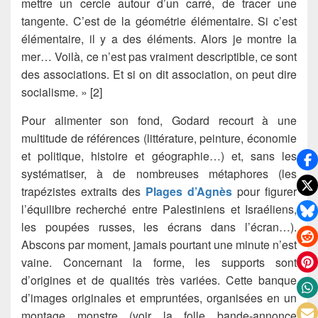
mettre un cercle autour d’un carré, de tracer une
tangente. C’est de la géométrie élémentaire. Si c’est
élémentaire, il y a des éléments. Alors je montre la
mer… Voilà, ce n’est pas vraiment descriptible, ce sont
des associations. Et si on dit association, on peut dire
socialisme. » [2]
Pour alimenter son fond, Godard recourt à une
multitude de références (littérature, peinture, économie
et politique, histoire et géographie…) et, sans les
systématiser, à de nombreuses métaphores (les
trapézistes extraits des
Plages d’Agnès
pour figurer
l’équilibre recherché entre Palestiniens et Israéliens,
les poupées russes, les écrans dans l’écran…).
Abscons par moment, jamais pourtant une minute n’est
vaine. Concernant la forme, les supports sont
d’origines et de qualités très variées. Cette banque
d’images originales et empruntées, organisées en un
montage monstre (voir la folle bande-annonce