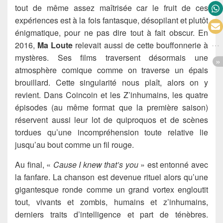
tout de même assez maîtrisée car le fruit de ces
expériences est à la fois fantasque, désopilant et plutôt
énigmatique, pour ne pas dire tout à fait obscur. En
2016,
Ma Loute
relevait aussi de cette bouffonnerie à
mystères. Ses films traversent désormais une
atmosphère comique comme on traverse un épais
brouillard. Cette singularité nous plaît, alors on y
revient. Dans Coincoin et les Z’inhumains, les quatre
épisodes (au même format que la première saison)
réservent aussi leur lot de quiproquos et de scènes
tordues qu’une incompréhension toute relative lie
jusqu’au bout comme un fil rouge.
Au final, «
Cause I knew that’s you
» est entonné avec
la fanfare. La chanson est devenue rituel alors qu’une
gigantesque ronde comme un grand vortex engloutit
tout, vivants et zombis, humains et z’inhumains,
derniers traits d’intelligence et part de ténèbres.