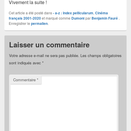
Vivement la suite !
Cet article a été posté dans
- a-z : Index pellicularum
,
Cinéma
français 2001-2020
et marqué comme
Dumont
par
Benjamin Fauré
.
Enregistrer le
permalien
.
Laisser un commentaire
Votre adresse e-mail ne sera pas publiée.
Les champs obligatoires
sont indiqués avec
*
Commentaire
*