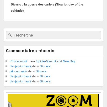
Sicario : la guerre des cartels (Sicario: day of the
suivant :
soldado)
Zone
Recherche :
Rechercher
principale
de
widget
pour
Commentaires récents
la
barre
latérale
Princecranoir
dans
Spider-Man: Brand New Day
Benjamin Fauré
dans
Sinners
princecranoir
dans
Sinners
Benjamin Fauré
dans
Sinners
Benjamin Fauré
dans
Sinners