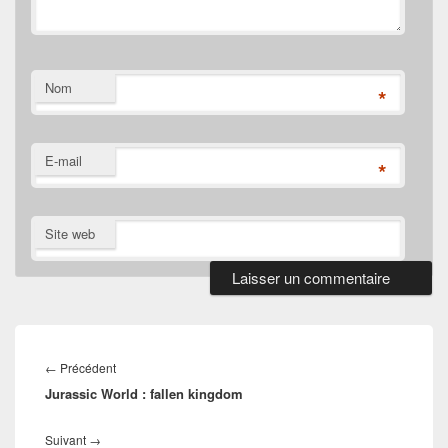
Nom
*
E-mail
*
Site web
Navigation
de
Article
←
Précédent
l’article
Jurassic World : fallen kingdom
précédent :
Article
Suivant
→