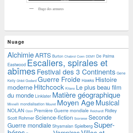
Étage des armures
Nuage
Alchimie
ARTS
De Palma
Burton
Chabrol
Coen
DEMY
Escaliers, spirales et
Eastwood
abîmes
Festival des 3 Continents
Gene
Guerre Froide
Histoire
Hawks
Kelly
Godard
Ghibli
Hitchcock
moderne
Le plus beau film
Kitano
Matière géographique
du monde
Linklater
Moyen Age
Musical
mondialisation
Minnelli
Mouret
NOLAN
Première Guerre mondiale
Ridley
Ozon
Reichardt
Seconde
Science-fiction
Scott
Rohmer
Scorsese
Super-
Guerre mondiale
Spielberg
Shyamalan
héros
Villes et
Vampires