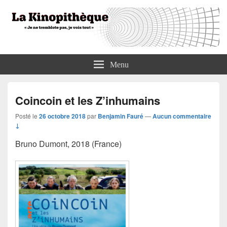
La Kinopithèque
"Je ne tremblote pas, je vois tout"
Menu
Coincoin et les Z’inhumains
Posté le
26 octobre 2018
par
Benjamin Fauré
—
Aucun commentaire
↓
Bruno Dumont, 2018 (France)