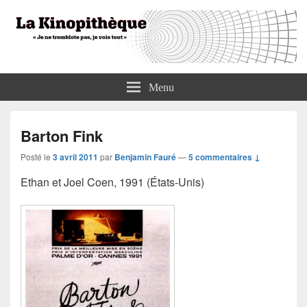
La Kinopithèque
"Je ne tremblote pas, je vois tout"
Menu
Barton Fink
Posté le
3 avril 2011
par
Benjamin Fauré
—
5 commentaires ↓
Ethan et Joel Coen, 1991 (États-Unis)