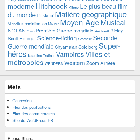
Hitchcock
moderne
Le plus beau film
Kitano
Matière géographique
du monde
Linklater
Moyen Age
Musical
mondialisation
Minnelli
Mouret
NOLAN
Première Guerre mondiale
Ridley
Ozon
Reichardt
Seconde
Science-fiction
Scott
Rohmer
Scorsese
Super-
Guerre mondiale
Spielberg
Shyamalan
héros
Villes et
Vampires
Tarantino
Truffaut
métropoles
Western
Zoom Arrière
WENDERS
Méta
Connexion
Flux des publications
Flux des commentaires
Site de WordPress-FR
Please Share: