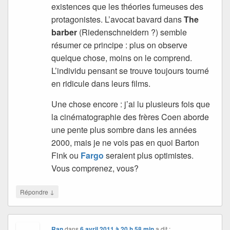
existences que les théories fumeuses des
protagonistes. L’avocat bavard dans
The
barber
(Riedenschneidern ?) semble
résumer ce principe : plus on observe
quelque chose, moins on le comprend.
L’individu pensant se trouve toujours tourné
en ridicule dans leurs films.
Une chose encore : j’ai lu plusieurs fois que
la cinématographie des frères Coen aborde
une pente plus sombre dans les années
2000, mais je ne vois pas en quoi Barton
Fink ou
Fargo
seraient plus optimistes.
Vous comprenez, vous?
↓
Répondre
Ran
dans
6 avril 2011 à 20 h 58 min
a dit :