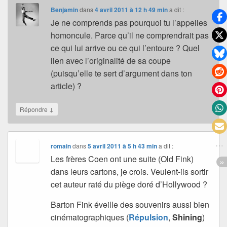
Benjamin
dans
4 avril 2011 à 12 h 49 min
a dit :
Je ne comprends pas pourquoi tu l’appelles
homoncule. Parce qu’il ne comprendrait pas
ce qui lui arrive ou ce qui l’entoure ? Quel
lien avec l’originalité de sa coupe
(puisqu’elle te sert d’argument dans ton
article) ?
↓
Répondre
romain
dans
5 avril 2011 à 5 h 43 min
a dit :
Les frères Coen ont une suite (Old Fink)
dans leurs cartons, je crois. Veulent-ils sortir
cet auteur raté du piège doré d’Hollywood ?
Barton Fink éveille des souvenirs aussi bien
cinématographiques (
Répulsion
,
Shining
)