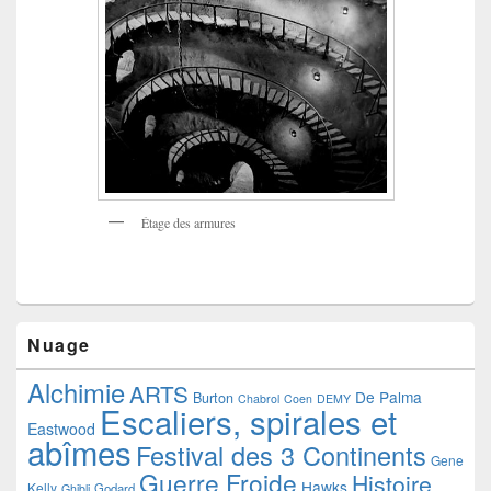
Étage des armures
Nuage
Alchimie
ARTS
De Palma
Burton
Chabrol
Coen
DEMY
Escaliers, spirales et
Eastwood
abîmes
Festival des 3 Continents
Gene
Guerre Froide
Histoire
Hawks
Kelly
Godard
Ghibli