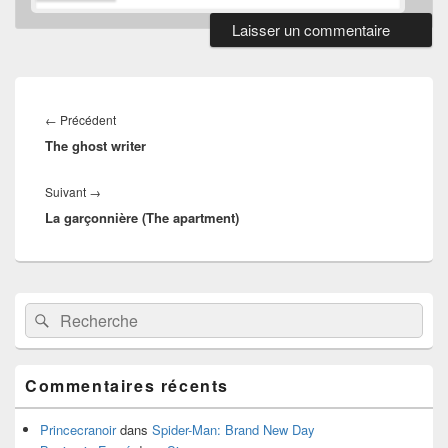
Navigation
de
Article
←
Précédent
l’article
The ghost writer
précédent :
Article
Suivant
→
La garçonnière (The apartment)
suivant :
Zone
Recherche :
Rechercher
principale
de
widget
pour
Commentaires récents
la
barre
latérale
Princecranoir
dans
Spider-Man: Brand New Day