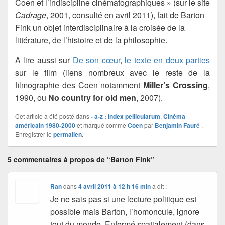
Coen et l’indiscipline cinématographiques » (sur le site
Cadrage
, 2001, consulté en avril 2011), fait de Barton
Fink un objet interdisciplinaire à la croisée de la
littérature, de l’histoire et de la philosophie.
A lire aussi sur
De son cœur
,
le texte en deux parties
sur le film (liens nombreux avec le reste de la
filmographie des Coen notamment
Miller’s Crossing
,
1990, ou
No country for old men
, 2007).
Cet article a été posté dans
- a-z : Index pellicularum
,
Cinéma
américain 1980-2000
et marqué comme
Coen
par
Benjamin Fauré
.
Enregistrer le
permalien
.
5 commentaires à propos de “Barton Fink”
Ran
dans
4 avril 2011 à 12 h 16 min
a dit :
Je ne sais pas si une lecture politique est
possible mais Barton, l’homoncule, ignore
tout du monde. Enfermé spatialement (dans