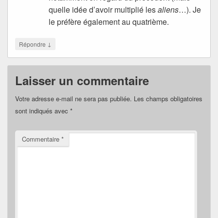
quelle idée d’avoir multiplié les
aliens
…). Je
le préfère également au quatrième.
↓
Répondre
Laisser un commentaire
Votre adresse e-mail ne sera pas publiée.
Les champs obligatoires
sont indiqués avec
*
Commentaire
*