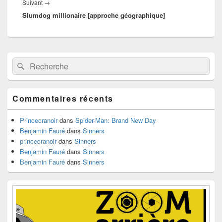
Article
Suivant
→
Slumdog millionaire [approche géographique]
suivant :
Zone
Recherche :
Rechercher
principale
de
widget
pour
Commentaires récents
la
barre
latérale
Princecranoir
dans
Spider-Man: Brand New Day
Benjamin Fauré
dans
Sinners
princecranoir
dans
Sinners
Benjamin Fauré
dans
Sinners
Benjamin Fauré
dans
Sinners