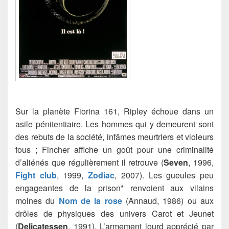
Sur la planète Fiorina 161, Ripley échoue dans un
asile pénitentiaire. Les hommes qui y demeurent sont
des rebuts de la société, infâmes meurtriers et violeurs
fous ; Fincher affiche un goût pour une criminalité
d’aliénés que régulièrement il retrouve
(
Seven
, 1996,
Fight club
, 1999,
Zodiac
, 2007). Les gueules peu
engageantes de la prison* renvoient aux vilains
moines du
Nom de la rose
(Annaud, 1986) ou aux
drôles de physiques des univers Carot et Jeunet
(
Delicatessen
, 1991). L’armement lourd apprécié par