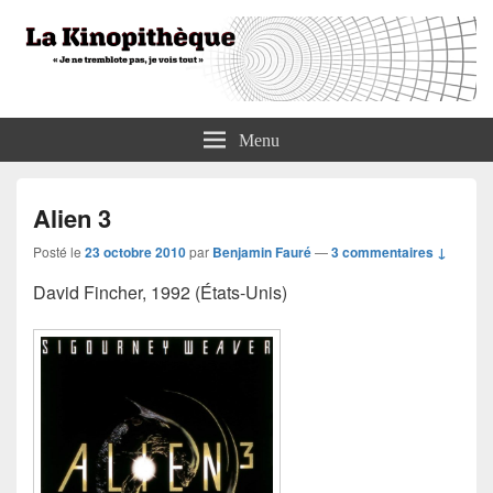
La Kinopithèque
"Je ne tremblote pas, je vois tout"
Menu
Alien 3
Posté le
23 octobre 2010
par
Benjamin Fauré
—
3 commentaires ↓
David Fincher, 1992 (États-Unis)