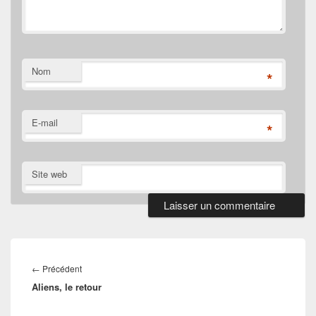
Nom
*
E-mail
*
Site web
Navigation
de
Article
←
Précédent
l’article
Aliens, le retour
précédent :