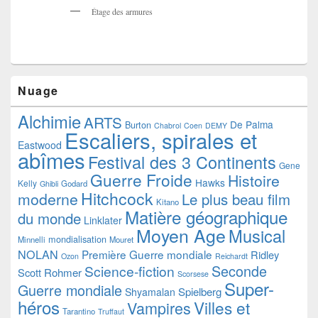
Étage des armures
Nuage
Alchimie
ARTS
De Palma
Burton
Chabrol
Coen
DEMY
Escaliers, spirales et
Eastwood
abîmes
Festival des 3 Continents
Gene
Guerre Froide
Histoire
Hawks
Kelly
Godard
Ghibli
Hitchcock
moderne
Le plus beau film
Kitano
Matière géographique
du monde
Linklater
Moyen Age
Musical
mondialisation
Minnelli
Mouret
NOLAN
Première Guerre mondiale
Ridley
Ozon
Reichardt
Seconde
Science-fiction
Scott
Rohmer
Scorsese
Super-
Guerre mondiale
Spielberg
Shyamalan
héros
Villes et
Vampires
Tarantino
Truffaut