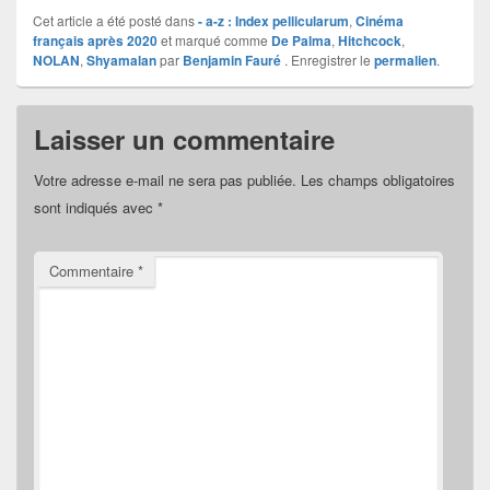
Cet article a été posté dans
- a-z : Index pellicularum
,
Cinéma
français après 2020
et marqué comme
De Palma
,
Hitchcock
,
NOLAN
,
Shyamalan
par
Benjamin Fauré
. Enregistrer le
permalien
.
Laisser un commentaire
Votre adresse e-mail ne sera pas publiée.
Les champs obligatoires
sont indiqués avec
*
Commentaire
*