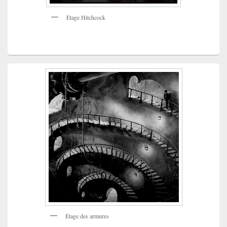
Étage Hitchcock
Étage des armures