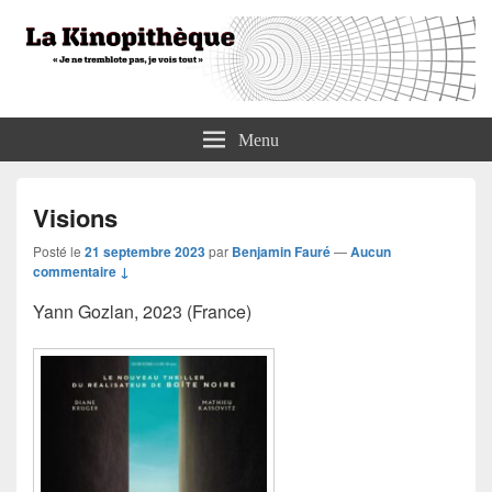
La Kinopithèque
"Je ne tremblote pas, je vois tout"
Menu
Visions
Posté le
21 septembre 2023
par
Benjamin Fauré
—
Aucun
commentaire ↓
Yann Gozlan, 2023 (France)