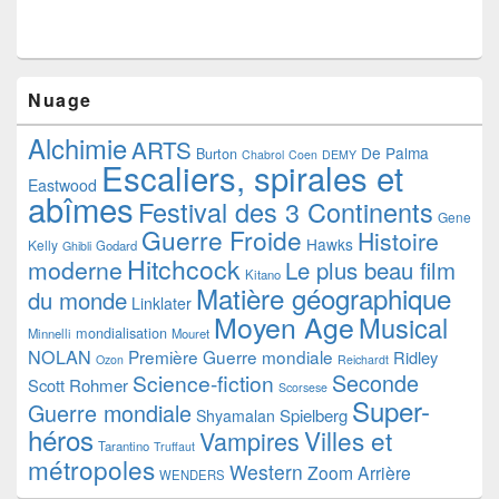
Nuage
Alchimie
ARTS
De Palma
Burton
Chabrol
Coen
DEMY
Escaliers, spirales et
Eastwood
abîmes
Festival des 3 Continents
Gene
Guerre Froide
Histoire
Hawks
Kelly
Godard
Ghibli
Hitchcock
moderne
Le plus beau film
Kitano
Matière géographique
du monde
Linklater
Moyen Age
Musical
mondialisation
Minnelli
Mouret
NOLAN
Première Guerre mondiale
Ridley
Ozon
Reichardt
Seconde
Science-fiction
Scott
Rohmer
Scorsese
Super-
Guerre mondiale
Spielberg
Shyamalan
héros
Villes et
Vampires
Tarantino
Truffaut
métropoles
Western
Zoom Arrière
WENDERS