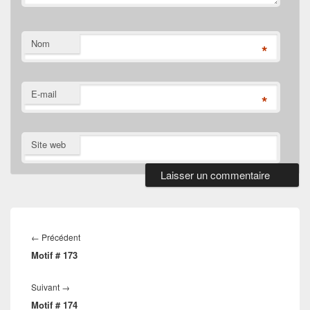
Nom
*
E-mail
*
Site web
Navigation
de
Article
←
Précédent
l’article
Motif # 173
précédent :
Article
Suivant
→
Motif # 174
suivant :