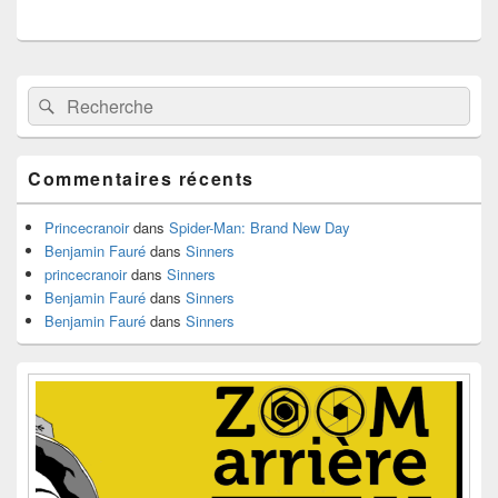
Zone
Recherche :
Rechercher
principale
de
widget
pour
Commentaires récents
la
barre
latérale
Princecranoir
dans
Spider-Man: Brand New Day
Benjamin Fauré
dans
Sinners
princecranoir
dans
Sinners
Benjamin Fauré
dans
Sinners
Benjamin Fauré
dans
Sinners